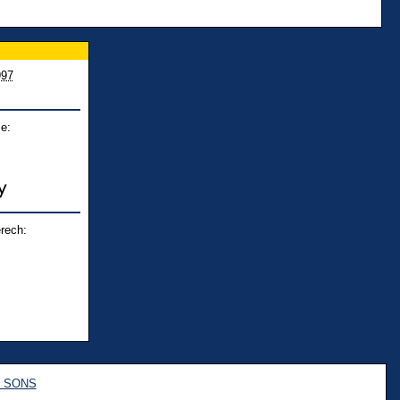
997
e:
rech:
e SONS