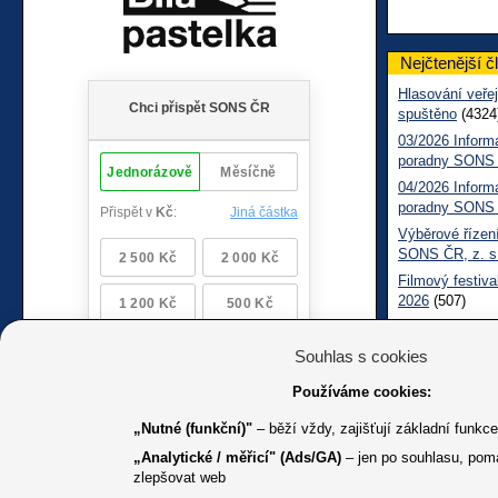
Nejčtenější č
Hlasování veřej
spuštěno
(4324
03/2026 Inform
poradny SONS
04/2026 Inform
poradny SONS
Výběrové řízení
SONS ČR, z. s
Filmový festiva
2026
(507)
Měsíčník SONS
05/2026 Inform
Souhlas s cookies
Sociálně práv
Používáme cookies:
„Nutné (funkční)"
– běží vždy, zajišťují základní funkc
„Analytické / měřicí" (Ads/GA)
– jen po souhlasu, pom
zlepšovat web