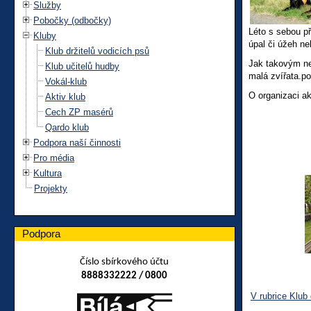
Služby
Pobočky (odbočky)
Léto s sebou př
Kluby
úpal či úžeh ne
Klub držitelů vodicích psů
Jak takovým ne
Klub učitelů hudby
malá zvířata.p
Vokál-klub
O organizaci ak
Aktiv klub
Cech ZP masérů
Qardo klub
Podpora naší činnosti
Pro média
Kultura
Projekty
Podpora
Číslo sbírkového účtu
8888332222 / 0800
V rubrice Klub 