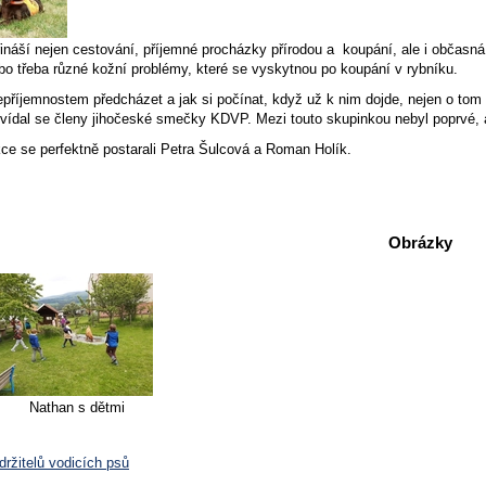
ináší nejen cestování, příjemné procházky přírodou a koupání, ale i občasná n
bo třeba různé kožní problémy, které se vyskytnou po koupání v rybníku.
příjemnostem předcházet a jak si počínat, když už k nim dojde, nejen o tom 
ovídal se členy jihočeské smečky KDVP. Mezi touto skupinkou nebyl poprvé,
ce se perfektně postarali Petra Šulcová a Roman Holík.
Obrázky
Nathan s dětmi
držitelů vodicích psů