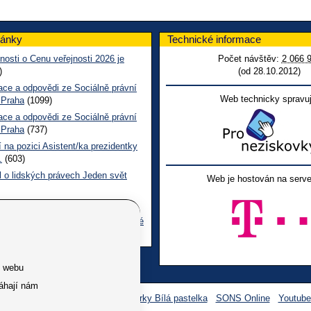
lánky
Technické informace
nosti o Cenu veřejnosti 2026 je
Počet návštěv:
2 066 
)
(od 28.10.2012)
ace a odpovědi ze Sociálně právní
Web technicky spravuj
 Praha
(1099)
ace a odpovědi ze Sociálně právní
 Praha
(737)
 na pozici Asistent/ka prezidentky
.
(603)
l o lidských právech Jeden svět
Web je hostován na serve
 CL červen č. 123 2026
(491)
ace a odpovědi na dotazy z pražské
ní poradny SONS
(257)
e webu
áhají nám
Facebook SONS
Facebook sbírky Bílá pastelka
SONS Online
Youtub