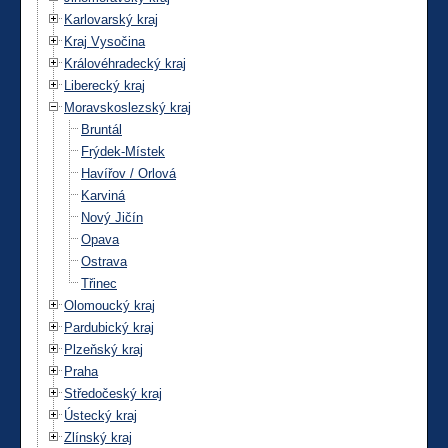
Karlovarský kraj
Kraj Vysočina
Královéhradecký kraj
Liberecký kraj
Moravskoslezský kraj
Bruntál
Frýdek-Místek
Havířov / Orlová
Karviná
Nový Jičín
Opava
Ostrava
Třinec
Olomoucký kraj
Pardubický kraj
Plzeňský kraj
Praha
Středočeský kraj
Ústecký kraj
Zlínský kraj