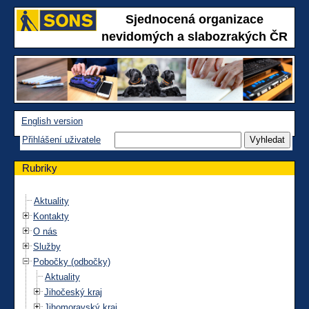
Sjednocená organizace
nevidomých a slabozrakých ČR
English version
Přihlášení uživatele
Rubriky
Aktuality
Kontakty
O nás
Služby
Pobočky (odbočky)
Aktuality
Jihočeský kraj
Jihomoravský kraj