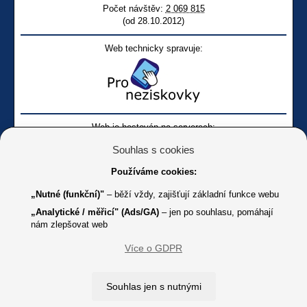
Počet návštěv:
2 069 815
(od 28.10.2012)
Web technicky spravuje:
Web je hostován na serverech:
Souhlas s cookies
Používáme cookies:
„Nutné (funkční)"
– běží vždy, zajišťují základní funkce webu
„Analytické / měřicí" (Ads/GA)
– jen po souhlasu, pomáhají
nám zlepšovat web
Facebook SONS
Facebook sbírky Bílá pastelka
SONS
Více o GDPR
Online
Youtube SONS
K jakémukoliv užití textů a obrázků uvedených na tomto serveru je
Souhlas jen s nutnými
třeba souhlas provozovatele.