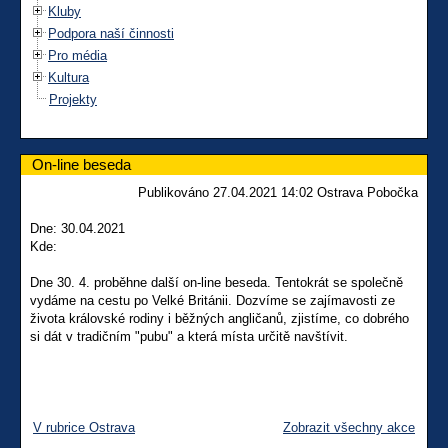
Kluby
Podpora naší činnosti
Pro média
Kultura
Projekty
On-line beseda
Publikováno 27.04.2021 14:02 Ostrava Pobočka
Dne: 30.04.2021
Kde:
Dne 30. 4. proběhne další on-line beseda. Tentokrát se společně
vydáme na cestu po Velké Británii. Dozvíme se zajímavosti ze
života královské rodiny i běžných angličanů, zjistíme, co dobrého
si dát v tradičním "pubu" a která místa určitě navštívit.
V rubrice Ostrava
Zobrazit všechny akce