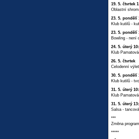
19. 5. čtvrtek 
Oblastní shrom
23. 5. pondělí 
Klub kutilů - k
23. 5. pondělí 
Bowling - není d
24. 5. úterý 10
Klub Pamatováč
26. 5. čtvrtek
Celodenní výle
30. 5. pondělí 
Klub kutilů - tv
31. 5. úterý 10
Klub Pamatováč
31. 5. úterý 13
Salsa - tancov
***
Změna programu
*****