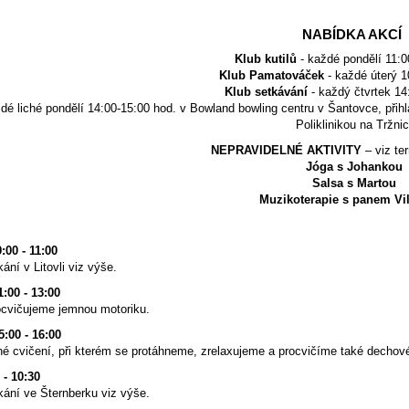
NABÍDKA AKCÍ
Klub kutilů
- každé pondělí 11:0
Klub Pamatováček
- každé úterý 1
Klub setkávání
- každý čtvrtek 14
dé liché pondělí 14:00-15:00 hod. v Bowland bowling centru v Šantovce, přih
Poliklinikou na Tržnic
NEPRAVIDELNÉ AKTIVITY
– viz te
Jóga s Johankou
Salsa s Martou
Muzikoterapie s panem V
:00 - 11:00
ání v Litovli viz výše.
1:00 - 13:00
rocvičujeme jemnou motoriku.
5:00 - 16:00
né cvičení, při kterém se protáhneme, zrelaxujeme a procvičíme také dechov
 - 10:30
kání ve Šternberku viz výše.