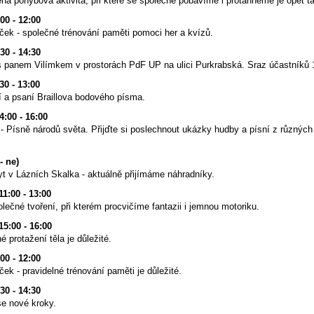
ená pohybová aktivita, při které se společně pobavíme i protáhneme je opět t
:00 - 12:00
ek - společné trénování paměti pomoci her a kvízů.
:30 - 14:30
s panem Vilímkem v prostorách PdF UP na ulici Purkrabská. Sraz účastníků 1
:30 - 13:00
í a psaní Braillova bodového písma.
14:00 - 16:00
 - Písně národů světa. Přijďte si poslechnout ukázky hudby a písní z různýc
 - ne)
t v Lázních Skalka - aktuálně přijímáme náhradníky.
11:00 - 13:00
polečné tvoření, při kterém procvičíme fantazii i jemnou motoriku.
15:00 - 16:00
é protažení těla je důležité.
:00 - 12:00
k - pravidelné trénování paměti je důležité.
:30 - 14:30
se nové kroky.