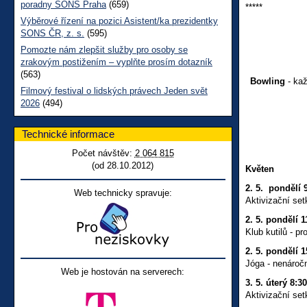
poradny SONS Praha
(659)
*****
Výběrové řízení na pozici Asistent/ka prezidentky
SONS ČR, z. s.
(595)
Pomozte nám zlepšit služby pro osoby se
zrakovým postižením – vyplňte prosím dotazník
(563)
Bowling
- kaž
Filmový festival o lidských právech Jeden svět
2026
(494)
Technické informace
Počet návštěv:
2 064 815
(od 28.10.2012)
Květen
2. 5. pondělí 9
Web technicky spravuje:
Aktivizační setk
2. 5. pondělí 1
Klub kutilů - p
2. 5. pondělí 1
Jóga - nenároč
Web je hostován na serverech:
3. 5. úterý 8:30
Aktivizační set