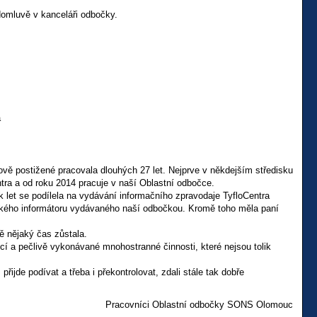
omluvě v kanceláři odbočky.
á
ově postižené pracovala dlouhých 27 let. Nejprve v někdejším středisku
ra a od roku 2014 pracuje v naší Oblastní odbočce.
ik let se podílela na vydávání informačního zpravodaje TyfloCentra
uckého informátoru vydávaného naší odbočkou. Kromě toho měla paní
ě nějaký čas zůstala.
cí a pečlivě vykonávané mnohostranné činnosti, které nejsou tolik
ijde podívat a třeba i překontrolovat, zdali stále tak dobře
Pracovníci Oblastní odbočky SONS Olomouc