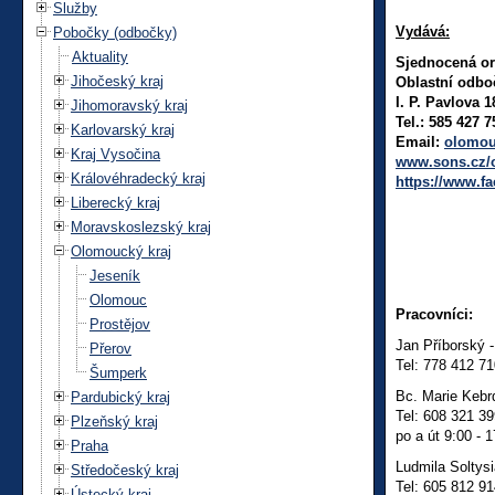
Služby
Vydává:
Pobočky (odbočky)
Aktuality
Sjednocená or
Jihočeský kraj
Oblastní odb
I. P. Pavlova 
Jihomoravský kraj
Tel.: 585 427 7
Karlovarský kraj
Email:
olomou
Kraj Vysočina
www.sons.cz/
Královéhradecký kraj
https://www.
Liberecký kraj
Moravskoslezský kraj
Olomoucký kraj
Jeseník
Olomouc
Pracovníci:
Prostějov
Jan Příborský 
Přerov
Tel: 778 412 7
Šumperk
Bc. Marie Kebrd
Pardubický kraj
Tel: 608 321 3
Plzeňský kraj
po a út 9:00 - 
Praha
Ludmila Soltysi
Středočeský kraj
Tel: 605 812 9
Ústecký kraj