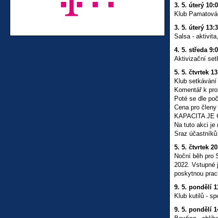
3. 5. úterý 10:
Klub Pamatováč
3. 5. úterý 13:
Salsa - aktivita
4. 5. středa 9:0
Aktivizační se
5. 5. čtvrtek 13
Klub setkávání 
Komentář k proh
Poté se dle po
Cena pro členy
KAPACITA JE
Na tuto akci je
Sraz účastníků
5. 5. čtvrtek 20
Noční běh pro S
2022. Vstupné 
poskytnou prac
9. 5. pondělí 1
Klub kutilů - s
9. 5. pondělí 1