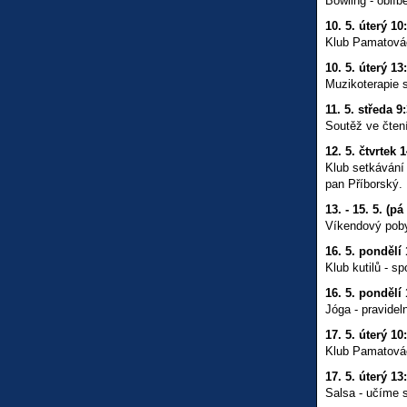
Bowling - oblíb
10. 5. úterý 10
Klub Pamatováč
10. 5. úterý 13
Muzikoterapie 
11. 5. středa 9
Soutěž ve čten
12. 5. čtvrtek 
Klub setkávání
pan Příborský.
13. - 15. 5. (pá
Víkendový poby
16. 5. pondělí 
Klub kutilů - s
16. 5. pondělí 
Jóga - pravideln
17. 5. úterý 10
Klub Pamatováče
17. 5. úterý 13
Salsa - učíme 