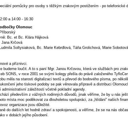
eciální pomůcky pro osoby s těžkým zrakovým postižením - po telefonické d
:
12:00 a 14:00 - 16:30
í odbočky Olomouc
Příborský
ně: Bc. et Bc. Klára Hájková
. Jana Krčová
 Ludmila Soltysiaková, Bc. Marie Kebrdlová, Táňa Grolichová, Marie Sobotov
nové a příznivci.
 budeme loučit. A to s paní Mgr. Janou Krčovou, která ve službách pro zrak
eb SONS, v roce 2001 se svými kolegy přešla do právě založeného TyfloCent
obu měla na starosti digitalizaci textů a převod do bodového písma, po někol
 ukončení jeho tiskové podoby se pak věnovala přípravě a distribuci Olomo
i administrativní záležitosti včetně pokladní agendy.
chází především z vážných rodinných důvodů, jinak věříme, že by u nás ješt
oto místa moc poděkovat za dlouholetou spolupráci, za „hlídání“ našich finan
provoz organizace jsou důležité.
ně do dalších let hodně zdraví a spokojenosti, a věříme, že se na nás občas př
ako v dobách jejího působení.