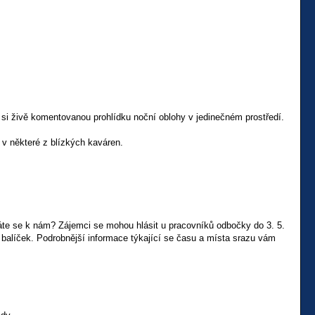
te si živě komentovanou prohlídku noční oblohy v jedinečném prostředí.
v některé z blízkých kaváren.
řidáte se k nám? Zájemci se mohou hlásit u pracovníků odbočky do 3. 5.
balíček. Podrobnější informace týkající se času a místa srazu vám