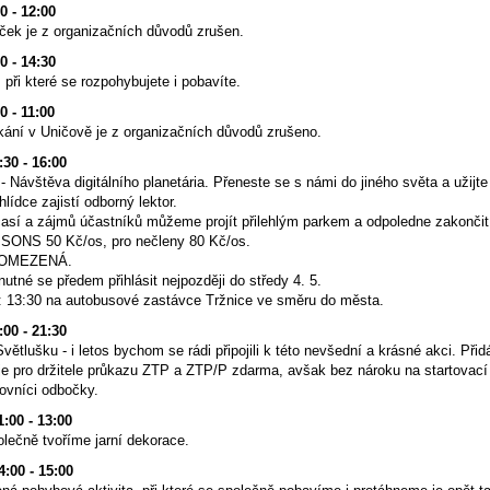
00 - 12:00
ek je z organizačních důvodů zrušen.
30 - 14:30
, při které se rozpohybujete i pobavíte.
0 - 11:00
tkání v Uničově je z organizačních důvodů zrušeno.
:30 - 16:00
- Návštěva digitálního planetária. Přeneste se s námi do jiného světa a užij
lídce zajistí odborný lektor.
časí a zájmů účastníků můžeme projít přilehlým parkem a odpoledne zakončit 
 SONS 50 Kč/os, pro nečleny 80 Kč/os.
 OMEZENÁ.
 nutné se předem přihlásit nejpozději do středy 4. 5.
: 13:30 na autobusové zastávce Tržnice ve směru do města.
:00 - 21:30
větlušku - i letos bychom se rádi připojili k této nevšední a krásné akci. P
je pro držitele průkazu ZTP a ZTP/P zdarma, avšak bez nároku na startovací 
ovníci odbočky.
1:00 - 13:00
polečně tvoříme jarní dekorace.
4:00 - 15:00