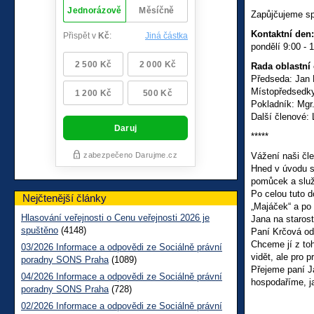
Zapůjčujeme sp
Kontaktní den
pondělí 9:00 - 
Rada oblastn
Předseda: Jan 
Místopředsedky
Pokladník: Mgr
Další členové:
*****
Vážení naši čle
Hned v úvodu se
pomůcek a služ
Po celou tuto d
Nejčtenější články
„Majáček“ a po
Hlasování veřejnosti o Cenu veřejnosti 2026 je
Jana na starost
spuštěno
(4148)
Paní Krčová od
Chceme jí z toh
03/2026 Informace a odpovědi ze Sociálně právní
vidět, ale pro 
poradny SONS Praha
(1089)
Přejeme paní Ja
04/2026 Informace a odpovědi ze Sociálně právní
hospodaříme, j
poradny SONS Praha
(728)
02/2026 Informace a odpovědi ze Sociálně právní