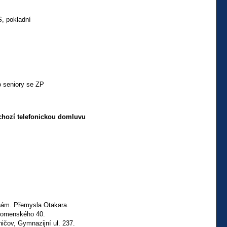
S, pokladní
ro seniory se ZP
chozí telefonickou domluvu
, nám. Přemysla Otakara.
, Komenského 40.
ničov, Gymnazijní ul. 237.