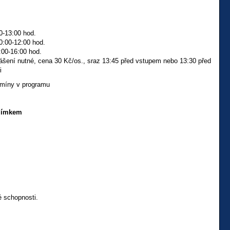
0-13:00 hod.
0:00-12:00 hod.
:00-16:00 hod.
lášení nutné, cena 30 Kč/os., sraz 13:45 před vstupem nebo 13:30 před
i
rmíny v programu
ilímkem
é schopnosti.