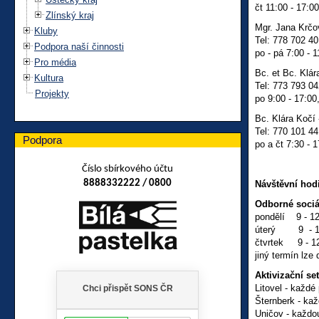
čt 11:00 - 17:0
Zlínský kraj
Mgr. Jana Krčov
Kluby
Tel: 778 702 4
Podpora naší činnosti
po - pá 7:00 - 1
Pro média
Bc. et Bc. Klár
Kultura
Tel: 773 793 0
Projekty
po 9:00 - 17:00,
Bc. Klára Kočí 
Tel: 770 101 4
Podpora
po a čt 7:30 - 1
Číslo sbírkového účtu
8888332222 / 0800
Návštěvní hod
Odborné sociá
pondělí 9 - 12
úterý 9 - 14 
čtvrtek 9 - 12 
jiný termín lze
Aktivizační se
Litovel - každ
Šternberk - ka
Uničov - každou