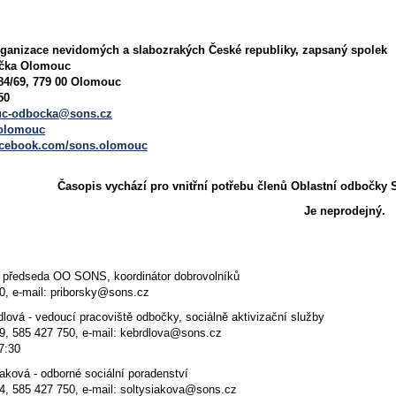
ganizace nevidomých a slabozrakých České republiky, zapsaný spolek
očka Olomouc
184/69, 779 00 Olomouc
50
c-odbocka@sons.cz
olomouc
facebook.com/sons.olomouc
Časopis vychází pro vnitřní potřebu členů Oblastní odbočky 
Je neprodejný.
- předseda OO SONS, koordinátor dobrovolníků
10, e-mail: priborsky@sons.cz
lová - vedoucí pracoviště odbočky, sociálně aktivizační služby
99, 585 427 750, e-mail: kebrdlova@sons.cz
17:30
aková - odborné sociální poradenství
14, 585 427 750, e-mail: soltysiakova@sons.cz