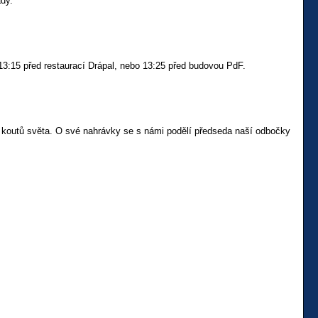
ady.
3:15 před restaurací Drápal, nebo 13:25 před budovou PdF.
h koutů světa. O své nahrávky se s námi podělí předseda naší odbočky