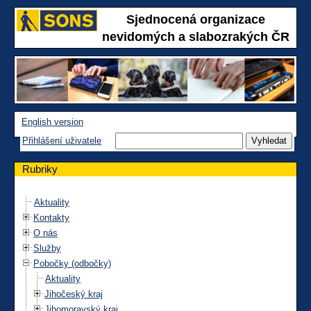
Sjednocená organizace
nevidomých a slabozrakých ČR
English version
Přihlášení uživatele
Rubriky
Aktuality
Kontakty
O nás
Služby
Pobočky (odbočky)
Aktuality
Jihočeský kraj
Jihomoravský kraj