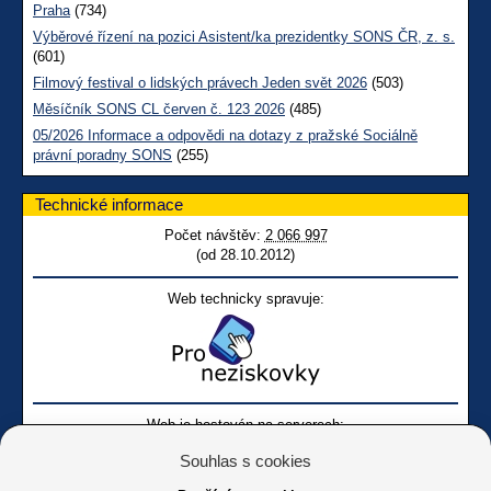
Praha
(734)
Výběrové řízení na pozici Asistent/ka prezidentky SONS ČR, z. s.
(601)
Filmový festival o lidských právech Jeden svět 2026
(503)
Měsíčník SONS CL červen č. 123 2026
(485)
05/2026 Informace a odpovědi na dotazy z pražské Sociálně
právní poradny SONS
(255)
Technické informace
Počet návštěv:
2 066 997
(od 28.10.2012)
Web technicky spravuje:
Web je hostován na serverech:
Souhlas s cookies