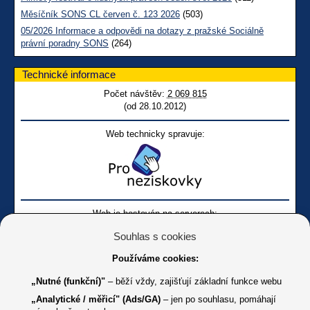
Měsíčník SONS CL červen č. 123 2026
(503)
05/2026 Informace a odpovědi na dotazy z pražské Sociálně
právní poradny SONS
(264)
Technické informace
Počet návštěv:
2 069 815
(od 28.10.2012)
Web technicky spravuje:
Web je hostován na serverech:
Souhlas s cookies
Používáme cookies:
„Nutné (funkční)"
– běží vždy, zajišťují základní funkce webu
„Analytické / měřicí" (Ads/GA)
– jen po souhlasu, pomáhají