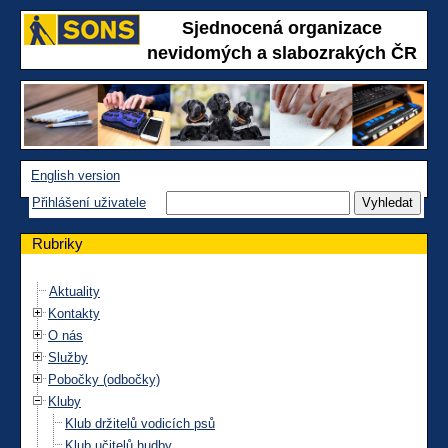
Sjednocená organizace
nevidomých a slabozrakých ČR
English version
Přihlášení uživatele
Rubriky
Aktuality
Kontakty
O nás
Služby
Pobočky (odbočky)
Kluby
Klub držitelů vodicích psů
Klub učitelů hudby