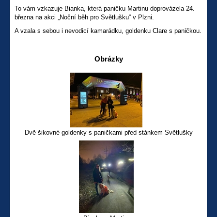
To vám vzkazuje Bianka, která paničku Martinu doprovázela 24.
března na akci „Noční běh pro Světlušku“ v Plzni.
A vzala s sebou i nevodicí kamarádku, goldenku Clare s paničkou.
Obrázky
Dvě šikovné goldenky s paničkami před stánkem Světlušky