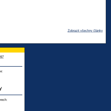
Zobrazit všechny články
997
e:
rech: