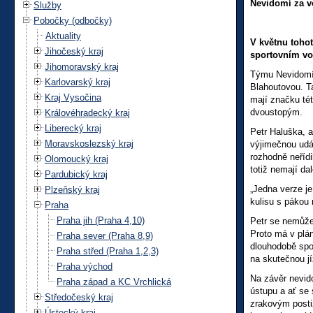
Nevidomí za vo
Služby
Pobočky (odbočky)
Aktuality
V květnu toho
Jihočeský kraj
sportovním v
Jihomoravský kraj
Týmu Nevidomí 
Karlovarský kraj
Blahoutovou. T
Kraj Vysočina
mají značku té
dvoustopým.
Královéhradecký kraj
Liberecký kraj
Petr Haluška, 
Moravskoslezský kraj
výjimečnou udá
rozhodně neříd
Olomoucký kraj
totiž nemají da
Pardubický kraj
„Jedna verze j
Plzeňský kraj
kulisu s pákou 
Praha
Praha jih (Praha 4,10)
Petr se nemůže 
Proto má v plán
Praha sever (Praha 8,9)
dlouhodobě spo
Praha střed (Praha 1,2,3)
na skutečnou jí
Praha východ
Na závěr nevid
Praha západ a KC Vrchlická
ústupu a ať se
Středočeský kraj
zrakovým posti
Ústecký kraj