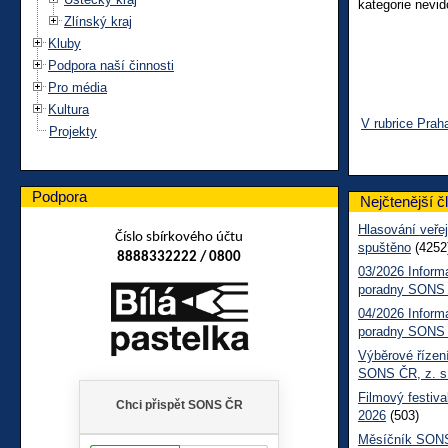
kategorie nevid
Zlínský kraj
Kluby
Podpora naší činnosti
Pro média
Kultura
V rubrice Prah
Projekty
Podpora
Nejčtenější č
Hlasování veřej
Číslo sbírkového účtu
spuštěno
(4252
8888332222 / 0800
03/2026 Inform
poradny SONS
04/2026 Inform
poradny SONS
Výběrové řízení
SONS ČR, z. s
Filmový festiva
2026
(503)
Měsíčník SONS