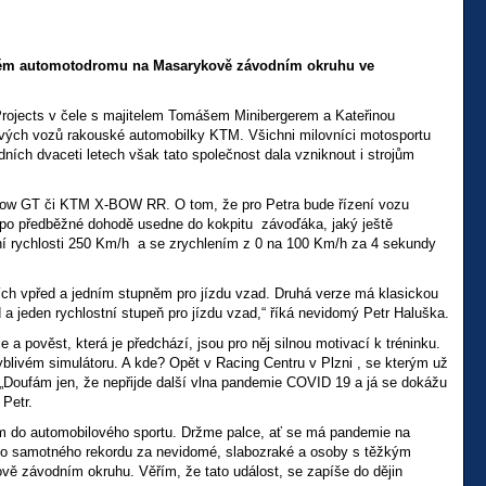
nském automotodromu na Masarykově závodním okruhu ve
rojects v čele s majitelem Tomášem Minibergerem a Kateřinou
iových vozů rakouské automobilky KTM. Všichni milovníci motosportu
ích dvaceti letech však tato společnost dala vzniknout i strojům
Bow GT či KTM X-BOW RR. O tom, že pro Petra bude řízení vozu
r po předběžné dohodě usedne do kokpitu závoďáka, jaký ještě
ní rychlosti 250 Km/h a se zrychlením z 0 na 100 Km/h za 4 sekundy
ích vpřed a jedním stupněm pro jízdu vzad. Druhá verze má klasickou
 a jeden rychlostní stupeň pro jízdu vzad,“ říká nevidomý Petr Haluška.
 a pověst, která je předchází, jsou pro něj silnou motivací k tréninku.
yblivém simulátoru. A kde? Opět v Racing Centru v Plzni , se kterým už
ufám jen, že nepřijde další vlna pandemie COVID 19 a já se dokážu
 Petr.
 do automobilového sportu. Držme palce, ať se má pandemie na
t do samotného rekordu za nevidomé, slabozraké a osoby s těžkým
 závodním okruhu. Věřím, že tato událost, se zapíše do dějin