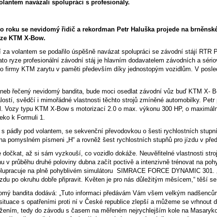
lantem navázali spolupráci s profesionály.
to roku se nevidomý řidič a rekordman Petr Haluška projede na brně
oze KTM X-Bow.
za volantem se podařilo úspěšně navázat spolupráci se závodní stájí RTR P
ato ryze profesionální závodní stáj je hlavním dodavatelem závodních a sér
to firmy KTM zarytu v paměti především díky jednostopým vozidlům. V posledn
aneb řečený nevidomý bandita, bude moci osedlat závodní vůz buď KTM X- 
lostí, svědčí i mimořádné vlastnosti těchto strojů zmíněné automobilky. Pet
il. Vozy typu KTM X-Bow s motorizací 2.0 o max. výkonu 300 HP, o maximál
leko k Formuli 1.
e s pádly pod volantem, se sekvenční převodovkou o šesti rychlostních stupn
na pomyslném písmeni „H“ a rovněž šest rychlostních stupňů pro jízdu v před
dočkat, až si sám vyzkouší, co vozidlo dokáže. Neuvěřitelné vlastnosti stroje
u v průběhu druhé poloviny dubna začít poctivě a intenzivně trénovat na poh
lupracuje na plně pohyblivém simulátoru SIMRACE FORCE DYNAMIC 301. „Do
zdu po okruhu dobře připravit. Květen je pro nás důležitým měsícem,“ těší se
omý bandita dodává: „Tuto informaci předávám Vám všem velkým nadšencům
 situace s opatřeními proti ní v České republice zlepší a můžeme se vrhnou
žením, tedy do závodu s časem na měřeném nejrychlejším kole na Masarykově