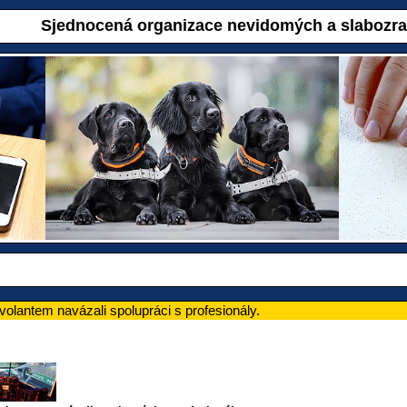
Sjednocená organizace nevidomých a slabozr
olantem navázali spolupráci s profesionály.