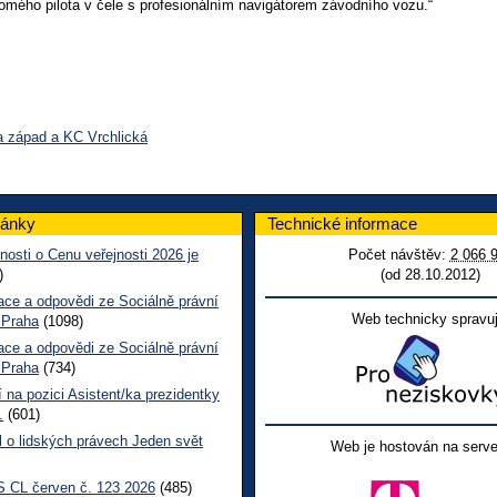
omého pilota v čele s profesionálním navigátorem závodního vozu.“
a západ a KC Vrchlická
lánky
Technické informace
nosti o Cenu veřejnosti 2026 je
Počet návštěv:
2 066 
)
(od 28.10.2012)
ace a odpovědi ze Sociálně právní
Web technicky spravuj
 Praha
(1098)
ace a odpovědi ze Sociálně právní
 Praha
(734)
 na pozici Asistent/ka prezidentky
.
(601)
l o lidských právech Jeden svět
Web je hostován na serve
 CL červen č. 123 2026
(485)