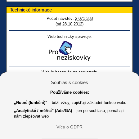
Technické informace
Počet návštěv:
2 071 388
(od 28.10.2012)
Web technicky spravuje:
Web je hostován na serverech:
Souhlas s cookies
Používáme cookies:
„Nutné (funkční)"
– běží vždy, zajišťují základní funkce webu
„Analytické / měřicí" (Ads/GA)
– jen po souhlasu, pomáhají
nám zlepšovat web
Facebook SONS
Facebook sbírky Bílá pastelka
SONS
Více o GDPR
Online
Youtube SONS