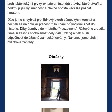
architektonickými prvky exteriéru i interiérů stavby, které utváří a
podtrhují její výjimečnost a hlavně sposta věcí lze poznat
hmatem.
Dále jsme si vybrali prohlídkový okruh zámeckých komnat a
nechali se na chvilku přenést milou paní průvodkyní zpět do
historie. Díky úsměvu do místního "kouzelného" Růžového zrcadla
jsme si zajistili spokojenost celý další rok :-) a pak si šli
odpočinout do úžasné zámecké kavárny. Nakonec jsme přošli
bylinkové zahrady.
Obrázky