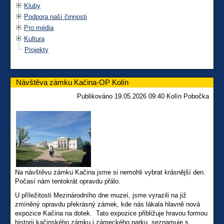
Kluby
Podpora naší činnosti
Pro média
Kultura
Projekty
Návštěva zámku Kačina-OP Kolín
Publikováno 19.05.2026 09:40 Kolín Pobočka
Na návštěvu zámku Kačina jsme si nemohli vybrat krásnější den.
Počasí nám tentokrát opravdu přálo.
U příležitosti Mezinárodního dne muzeí, jsme vyrazili na již
zmíněný opravdu překrásný zámek, kde nás lákala hlavně nová
expozice Kačina na dotek. Tato expozice přibližuje hravou formou
historii kačinského zámku i zámeckého parku, seznamuje s