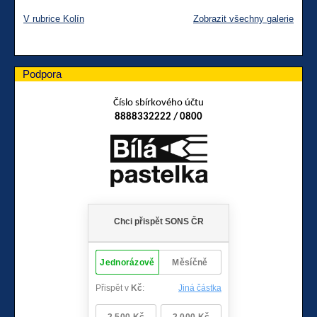
V rubrice Kolín
Zobrazit všechny galerie
Podpora
Číslo sbírkového účtu
8888332222 / 0800