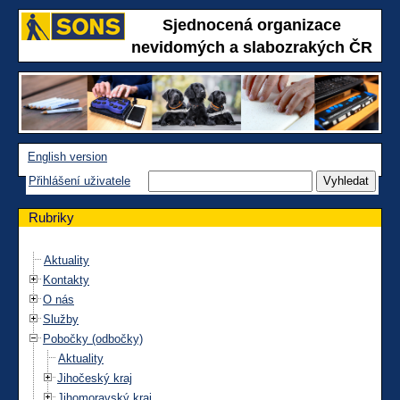
Sjednocená organizace
nevidomých a slabozrakých ČR
English version
Přihlášení uživatele
Rubriky
Aktuality
Kontakty
O nás
Služby
Pobočky (odbočky)
Aktuality
Jihočeský kraj
Jihomoravský kraj