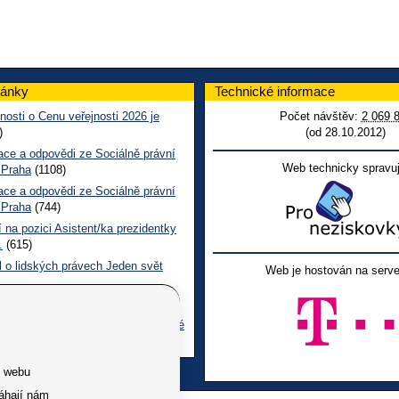
lánky
Technické informace
nosti o Cenu veřejnosti 2026 je
Počet návštěv:
2 069 
)
(od 28.10.2012)
ace a odpovědi ze Sociálně právní
Web technicky spravuj
 Praha
(1108)
ace a odpovědi ze Sociálně právní
 Praha
(744)
 na pozici Asistent/ka prezidentky
.
(615)
l o lidských právech Jeden svět
Web je hostován na serve
 CL červen č. 123 2026
(506)
ace a odpovědi na dotazy z pražské
ní poradny SONS
(266)
e webu
áhají nám