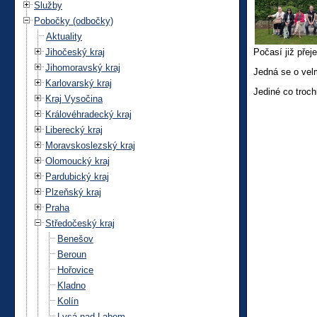
Služby
Pobočky (odbočky)
Aktuality
Jihočeský kraj
Počasí již přej
Jihomoravský kraj
Jedná se o vel
Karlovarský kraj
Jediné co troch
Kraj Vysočina
Královéhradecký kraj
Liberecký kraj
Moravskoslezský kraj
Olomoucký kraj
Pardubický kraj
Plzeňský kraj
Praha
Středočeský kraj
Benešov
Beroun
Hořovice
Kladno
Kolín
Lysá nad Labem