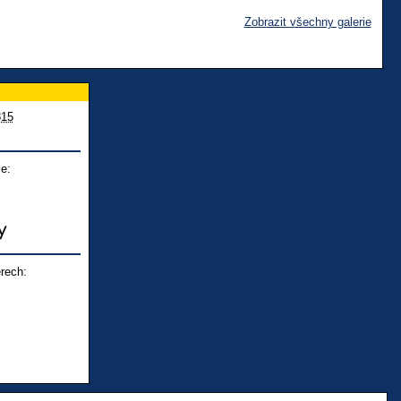
Zobrazit všechny galerie
815
e:
rech: