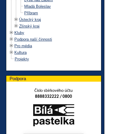
Mladá Boleslav
Příbram
Ústecký kraj
Zlínský kraj
Kluby
Podpora naší činnosti
Pro média
Kultura
Projekty
Podpora
Číslo sbírkového účtu
8888332222 / 0800