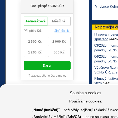
V rubrice Kolín
Nejčtenější č
Hlasování veřej
spuštěno
(4426
03/2026 Inform
poradny SONS
04/2026 Inform
poradny SONS
Výběrové řízení
SONS ČR, z. s
Filmový festiva
2026
(514)
Měsíčník SONS
Souhlas s cookies
05/2026 Inform
Sociálně práv
Používáme cookies:
„Nutné (funkční)"
– běží vždy, zajišťují základní funkc
„Analytické / měřicí" (Ads/GA)
– jen po souhlasu, pom