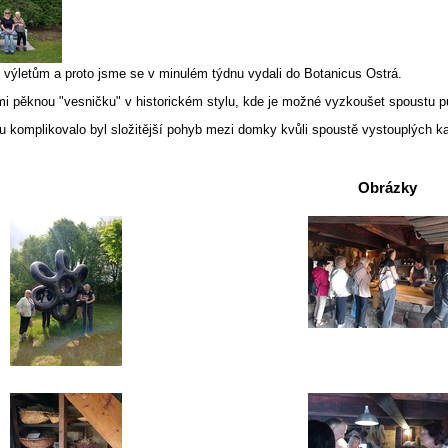
e výletům a proto jsme se v minulém týdnu vydali do Botanicus Ostrá.
mi pěknou "vesničku" v historickém stylu, kde je možné vyzkoušet spoustu 
u komplikovalo byl složitější pohyb mezi domky kvůli spoustě vystouplých ka
Obrázky