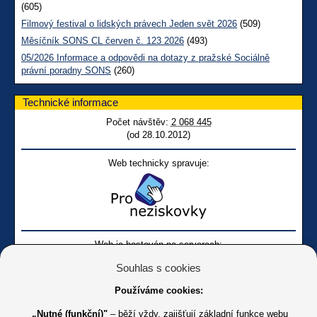
(605)
Filmový festival o lidských právech Jeden svět 2026
(509)
Měsíčník SONS CL červen č. 123 2026
(493)
05/2026 Informace a odpovědi na dotazy z pražské Sociálně
právní poradny SONS
(260)
Technické informace
Počet návštěv:
2 068 445
(od 28.10.2012)
Web technicky spravuje:
Web je hostován na serverech:
Souhlas s cookies
Používáme cookies:
„Nutné (funkční)"
– běží vždy, zajišťují základní funkce webu