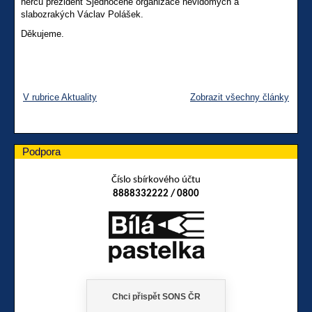
herců prezident Sjednocené organizace nevidomých a
slabozrakých Václav Polášek.
Děkujeme.
V rubrice Aktuality
Zobrazit všechny články
Podpora
Číslo sbírkového účtu
8888332222 / 0800