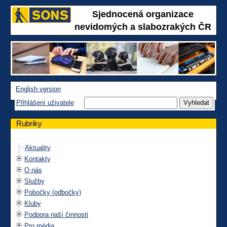
Sjednocená organizace
nevidomých a slabozrakých ČR
English version
Přihlášení uživatele
Rubriky
Aktuality
Kontakty
O nás
Služby
Pobočky (odbočky)
Kluby
Podpora naší činnosti
Pro média