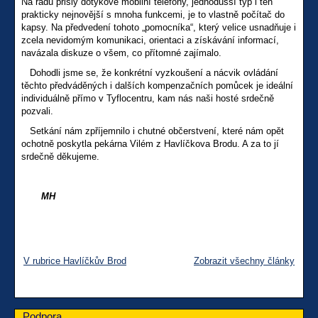
Na řadu přišly dotykové mobilní telefony, jednodušší typ i ten
prakticky nejnovější s mnoha funkcemi, je to vlastně počítač do
kapsy. Na předvedení tohoto „pomocníka“, který velice usnadňuje i
zcela nevidomým komunikaci, orientaci a získávání informací,
navázala diskuze o všem, co přítomné zajímalo.
Dohodli jsme se, že konkrétní vyzkoušení a nácvik ovládání
těchto předváděných i dalších kompenzačních pomůcek je ideální
individuálně přímo v Tyflocentru, kam nás naši hosté srdečně
pozvali.
Setkání nám zpříjemnilo i chutné občerstvení, které nám opět
ochotně poskytla pekárna Vilém z Havlíčkova Brodu. A za to jí
srdečně děkujeme.
MH
V rubrice Havlíčkův Brod
Zobrazit všechny články
Podpora