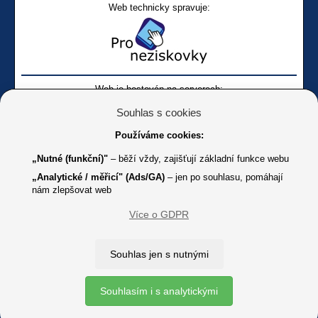
Web technicky spravuje:
Web je hostován na serverech:
Souhlas s cookies
Používáme cookies:
„Nutné (funkční)"
– běží vždy, zajišťují základní funkce webu
„Analytické / měřicí" (Ads/GA)
– jen po souhlasu, pomáhají
nám zlepšovat web
Facebook SONS
Facebook sbírky Bílá pastelka
SONS
Více o GDPR
Online
Youtube SONS
K jakémukoliv užití textů a obrázků uvedených na tomto serveru je
Souhlas jen s nutnými
třeba souhlas provozovatele.
Copyright © 2012 - 2026 SONS ČR, z. s.
Souhlasím i s analytickými
Ochrana osobních údajů (GDPR)