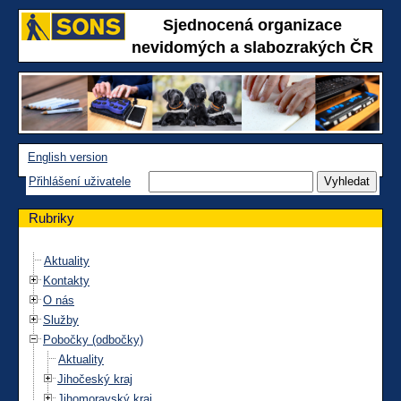
Sjednocená organizace
nevidomých a slabozrakých ČR
English version
Přihlášení uživatele
Rubriky
Aktuality
Kontakty
O nás
Služby
Pobočky (odbočky)
Aktuality
Jihočeský kraj
Jihomoravský kraj