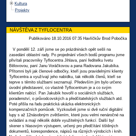
Kultura
Projekty
NÁVŠTĚVA Z TYFLOCENTRA
Publikováno 18.10.2016 07:35 Havlíčkův Brod Pobočka
V pondělí 12. září jsme se po prázdninách opět sešli na
zasedání oblastní rady. Po projednání všech bodů programu jsme
přivítali pracovníky Tyflocentra Jihlava, paní ředitelku Ivetu
Bělovovou, paní Janu Voráčkovou a pana Radovana Jakubíka.
Přítomni byli jak členové odbočky, kteří jsou pravidelnými klienty
Tyflocentra a využívají jeho nabídku, tak několik členů, kteří se
teprve s těmito službami seznamují. Především jim bylo určeno
úvodní představení, co vlastně Tyflocentrum je a co svým
klientům nabízí. Pan Jakubík hovořil o sociálních službách,
poradenství, o průvodcovských a předčitatelských službách atd.
Poté přišla na řadu praktická ukázka elektronických
kompenzačních pomůcek. Vyzkoušeli jsme si dvě ruční digitální
lupy s až 12násobným zvětšením, které jsou velmi nenáročné na
ovládání a mají několik dobře využitelných funkcí. Další byl
skener s hlasovým výstupem, určený pro předčítání tištěných
dokumentů, korespondence, nápisů na různých výrobcích i knih.