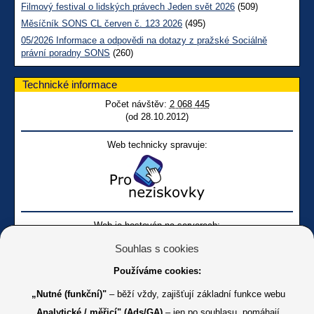
Filmový festival o lidských právech Jeden svět 2026
(509)
Měsíčník SONS CL červen č. 123 2026
(495)
05/2026 Informace a odpovědi na dotazy z pražské Sociálně
právní poradny SONS
(260)
Technické informace
Počet návštěv:
2 068 445
(od 28.10.2012)
Web technicky spravuje:
Web je hostován na serverech:
Souhlas s cookies
Používáme cookies:
„Nutné (funkční)"
– běží vždy, zajišťují základní funkce webu
„Analytické / měřicí" (Ads/GA)
– jen po souhlasu, pomáhají