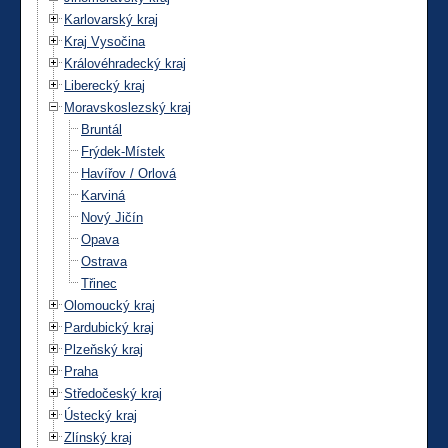
Karlovarský kraj
Kraj Vysočina
Královéhradecký kraj
Liberecký kraj
Moravskoslezský kraj
Bruntál
Frýdek-Místek
Havířov / Orlová
Karviná
Nový Jičín
Opava
Ostrava
Třinec
Olomoucký kraj
Pardubický kraj
Plzeňský kraj
Praha
Středočeský kraj
Ústecký kraj
Zlínský kraj