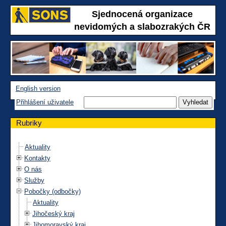
Sjednocená organizace
nevidomých a slabozrakých ČR
English version
Přihlášení uživatele
Rubriky
Aktuality
Kontakty
O nás
Služby
Pobočky (odbočky)
Aktuality
Jihočeský kraj
Jihomoravský kraj