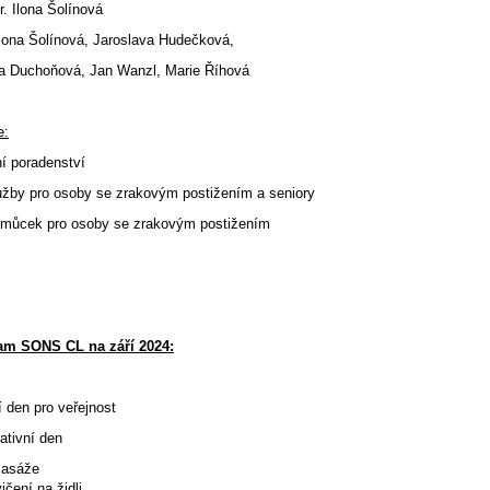
. Ilona Šolínová
Ilona Šolínová, Jaroslava Hudečková,
oňová, Jan Wanzl, Marie Říhová
e:
ní poradenství
lužby pro osoby se zrakovým postižením a seniory
omůcek pro osoby se zrakovým postižením
am SONS CL na září 2024:
 den pro veřejnost
ativní den
Masáže
í na židli