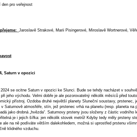
 den pro veřejnost
opřejeme:
Jaroslavě Strakové, Marii Pisingerové, Miroslavě Wortnerové, Vě
mavost
4, Saturn v opozici
ří 2024 se ocitne Saturn v opozici ke Slunci. Bude se tehdy nacházet v souh
při jeho východu. Velmi dobře je ale pozorovatelný několik měsíců před touto
omický přístroj. Ozdoba druhé největší planety Sluneční soustavy, prstenec, 
v Saturnově atmosféře, stín, jež prstenec vrhá na planetu (resp. planeta na 
ypadá jako drobná „hvězda“. Saturnovy prsteny jsou složeny z částic vodního
itelná je i jejich šířka: jen několik stovek metrů! Kdyby tedy měly prsteny ste
e ale na ně podíváte větším dalekohledem, možná si uprostřed prstenu všimn
čně klidného vzduchu.