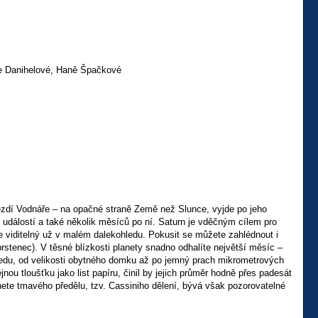
ře Danihelové, Haně Špačkové
vězdí Vodnáře – na opačné straně Země než Slunce, vyjde po jeho
 událostí a také několik měsíců po ní. Saturn je vděčným cílem pro
je viditelný už v malém dalekohledu. Pokusit se můžete zahlédnout i
prstenec). V těsné blízkosti planety snadno odhalíte největší měsíc –
 ledu, od velikosti obytného domku až po jemný prach mikrometrových
jnou tloušťku jako list papíru, činil by jejich průměr hodně přes padesát
ete tmavého předělu, tzv. Cassiniho dělení, bývá však pozorovatelné