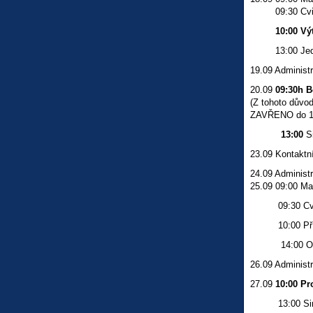
09:30 Cvičen
10:00 Výtva
13:00 Jednán
19.09 Administr
20.09
09:30h B
(Z tohoto důvo
ZAVŘENO do 13
13:00
S
23.09 Kontaktní
24.09 Administr
25.09 09:00 M
09:30 Cvičen
10:00 Příprav
14:00 Oblas
26.09 Administr
27.09
10:00 Pr
13:00 Simulo