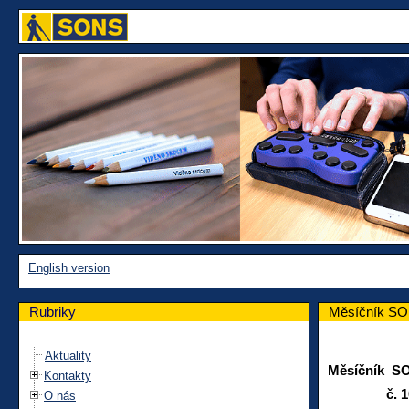
English version
Rubriky
Měsíčník SON
Aktuality
Měsíčník S
Kontakty
č. 102 z
O nás