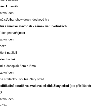
ink paměti
ativní den
ná střelba, show-down, deskové hry
etní zámecké slavnosti - zámek ve Stvolínkách
 den pro veřejnost
ativní den
asáže
í na židli
ův koutek
z časopisů Zora a Ema
ativní den
na střeleckou soutěž Zlatý střed
alifikační soutěž ve zvukové střelbě Zlatý střed
(pro přihlášené)
NO
ativní den
asáže