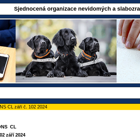
Sjednocená organizace nevidomých a slabozr
S CL září č. 102 2024
ONS CL
áří 2024