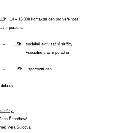
2h 14 – 16:30h kontaktní den pro veřejnost
ávní poradna
– 15h sociálně aktivizační služby
iálně právní poradna
– 15h sportovní den
e dohody!
odbočky:
Jana Řehořková
yně: Věra Šulcová