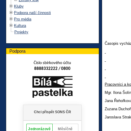
Kluby
Podpora naší činnosti
Pro média
Kultura
Projekty
Časopis vycház
Podpora
Číslo sbírkového účtu
8888332222 / 0800
Pracovníci
a ko
Mgr. Ilona Šol
Jana Řehořk
Zuzana Ducho
Jaroslava Stra