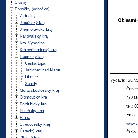
Služby
Pobočky (odbočky)
Aktuality
Oblastní
Jihočeský kraj
Jihomoravský kraj
Karlovarský kraj
Kraj Vysočina
Královéhradecký kraj
Liberecký kraj
Česká Lípa
Jablonec nad Nisou
Liberec
Vydává: SONS
Semily
Červeného 
Moravskoslezský kraj
Olomoucký kraj
470 06 Če
Pardubický kraj
tel.:
6
Plzeňský kraj
Email
Praha
www.s
Středočeský kraj
Ústecký kraj
Číslo účtu
Zlínský kraj