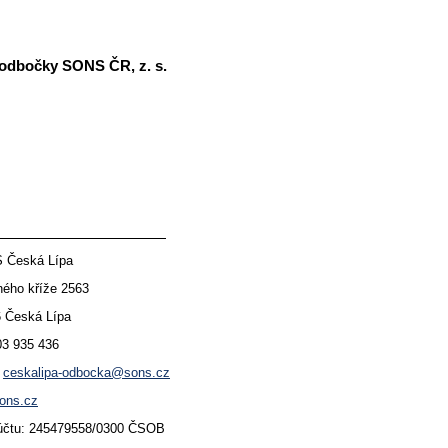
 odbočky SONS ČR, z. s.
 Česká Lípa
kříže 2563
ská Lípa
03 935 436
:
ceskalipa-odbocka@sons.cz
ons.cz
: 245479558/0300 ČSOB