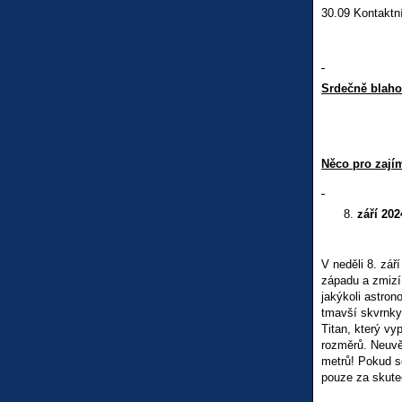
30.09 Kontaktní
Srdečně blah
Něco pro zají
září 202
V neděli 8. zá
západu a zmizí 
jakýkoli astron
tmavší skvrnky 
Titan, který v
rozměrů. Neuvěř
metrů! Pokud s
pouze za skute