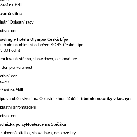
í na židli
rná dílna
í Oblastní rady
ativní den
owling v hotelu Olympia Česká Lípa
du bude na oblastní odbočce SONS Česká Lípa
:00 hodin)
imulovaná střelba, show-down, deskové hry
 den pro veřejnost
ativní den
asáže
í na židli
a občerstvení na Oblastní shromáždění -
trénink motoriky v kuchyni
tní shromáždění
ativní den
ocházka po cyklostezce na Špičáku
vaná střelba, show-down, deskové hry