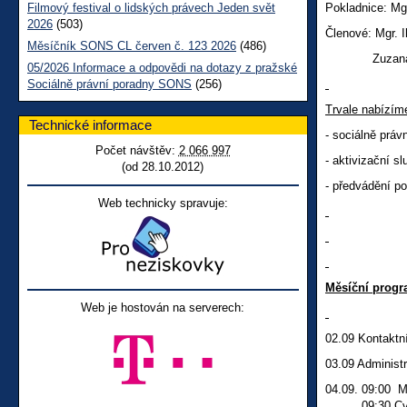
Filmový festival o lidských právech Jeden svět
Pokladnice: Mgr
2026
(503)
Členové: Mgr. 
Měsíčník SONS CL červen č. 123 2026
(486)
Zuzana Duch
05/2026 Informace a odpovědi na dotazy z pražské
Sociálně právní poradny SONS
(256)
Trvale nabízím
Technické informace
-
sociálně práv
Počet návštěv:
2 066 997
- aktivizační s
(od 28.10.2012)
- předvádění p
Web technicky spravuje:
Měsíční progr
Web je hostován na serverech:
02.09 Kontaktní
03.09 Administr
04.09. 09:00 
09:30 Cvičen