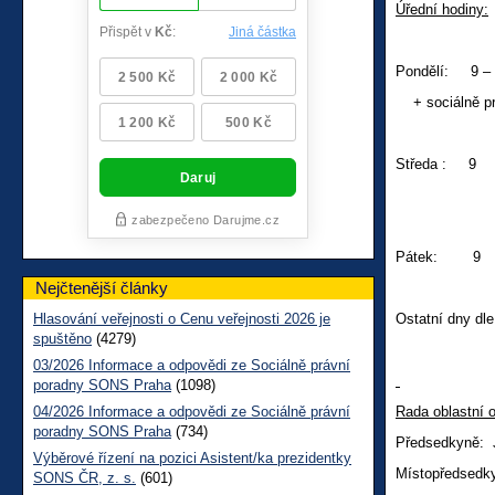
Úřední hodiny:
Pondělí: 9 – 1
+ sociálně pr
Středa : 9 
+soc
Pátek: 9 
Nejčtenější články
Hlasování veřejnosti o Cenu veřejnosti 2026 je
Ostatní dny dl
spuštěno
(4279)
03/2026 Informace a odpovědi ze Sociálně právní
poradny SONS Praha
(1098)
04/2026 Informace a odpovědi ze Sociálně právní
Rada oblastní 
poradny SONS Praha
(734)
Předsedkyně: 
Výběrové řízení na pozici Asistent/ka prezidentky
Místopředsedk
SONS ČR, z. s.
(601)