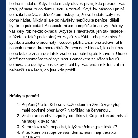
hodně mladého. Když bude mladý člověk první, kdo překročí váš
práh, přinese to do domu jiskru a zdraví. Když by náhodou první
dorazila babička s dědečkem, riskujete, že se budete celý rok
doma hádat. Nikdy si ale od návštěv nepůjčujte peníze, dělali
byste to pak pořád. A naopak, nikomu nepůjčujte ani vy. Pak by
vás celý rok někdo okrádal. Abyste s návštěvou jen tak neseděli,
můžete si také podle starých zvyků zavěštit. Tahejte z mísy či
pytlíku zabalené předměty: kousek jablka znamená zdraví, uhlí
naopak nemoc, brambora říká, že nebudete hladoví, kus buchty
nebo koláče značí dostatek všeho, co potřebujete k životu. Určitě
ještě nezapomeňte také vycinkat zvonečkem ze všech koutů
domova zlé duchy a pak už by mohl být váš příští rok ten zatím
nejhezčí ze všech, co jste kdy prožili.
Hrátky s pamětí
Popřemýšlejte: Kde se v každodenním životě vyskytují
malé povinné přestávky? Například na červenou …
Vraťte se na chvíli zpátky do dětství. Co jste tenkrát mívali
nejraději k svačině?
Která slova vás napadají, když se řekne „přestávka“?
Víte, které přístroje ve vaší domácnosti mají tlačítko
„PAUSE“?