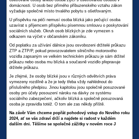
domácnosti. U osob bez přímého příbuzenského vztahu zákon
vyžaduje společné místo trvalého pobytu s ošetřovaným.
U příspěvku na péči nemusí osoba blízká jako pečující osoba
uzavírat s příjemcem příspěvku písemnou smlouvu o poskytování
sociálních služeb. Okruh osob blízkých je zde vymezen s
odkazem na výčet v občanském zákoníku.
Od poplatku za užívání dálnice jsou osvobozeni držitelé průkazu
ZTP a ZTP/P, pokud provozovatelem silničního motorového
vozidla zapsaným ve velkém technickém průkazu je sám držitel
průkazu nebo osoba mu blízká a současně vozidlo přepravuje
držitele průkazu.
Je zřejmé, že osoby blízké jsou v různých odvětvích práva
vymezeny rozdílně a že je tedy třeba vždy nahlédnout do
příslušného předpisu. Jinou kapitolou jsou společně posuzované
osoby pro účely posouzení nároku na dávky ze systému
sociálního zabezpečení, ačkoliv blízká a společně posuzovaná
osoba je zpravidla totéž. O tom ale zas někdy příště.
Na závěr Vám chceme popřát pohodový vstup do Nového roku
2024, ať se vás zdraví drží a najdete si radost v každém
dalším dni. Těšíme se společné zážitky v novém roce
J