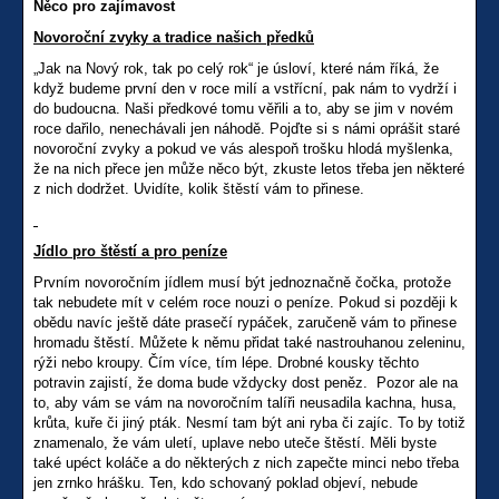
Něco pro zajímavost
Novoroční zvyky a tradice našich předků
„Jak na Nový rok, tak po celý rok“ je úsloví, které nám říká, že
když budeme první den v roce milí a vstřícní, pak nám to vydrží i
do budoucna. Naši předkové tomu věřili a to, aby se jim v novém
roce dařilo, nenechávali jen náhodě. Pojďte si s námi oprášit staré
novoroční zvyky a pokud ve vás alespoň trošku hlodá myšlenka,
že na nich přece jen může něco být, zkuste letos třeba jen některé
z nich dodržet. Uvidíte, kolik štěstí vám to přinese.
Jídlo pro štěstí a pro peníze
Prvním novoročním jídlem musí být jednoznačně čočka, protože
tak nebudete mít v celém roce nouzi o peníze. Pokud si později k
obědu navíc ještě dáte prasečí rypáček, zaručeně vám to přinese
hromadu štěstí. Můžete k němu přidat také nastrouhanou zeleninu,
rýži nebo kroupy. Čím více, tím lépe. Drobné kousky těchto
potravin zajistí, že doma bude vždycky dost peněz. Pozor ale na
to, aby vám se vám na novoročním talíři neusadila kachna, husa,
krůta, kuře či jiný pták. Nesmí tam být ani ryba či zajíc. To by totiž
znamenalo, že vám uletí, uplave nebo uteče štěstí. Měli byste
také upéct koláče a do některých z nich zapečte minci nebo třeba
jen zrnko hrášku. Ten, kdo schovaný poklad objeví, nebude