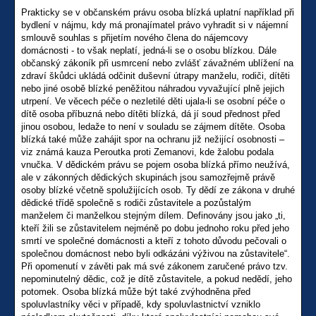
Prakticky se v občanském právu osoba blízká uplatní například při
bydlení v nájmu, kdy má pronajímatel právo vyhradit si v nájemní
smlouvě souhlas s přijetím nového člena do nájemcovy
domácnosti - to však neplatí, jedná-li se o osobu blízkou. Dále
občanský zákoník při usmrcení nebo zvlášť závažném ublížení na
zdraví škůdci ukládá odčinit duševní útrapy manželu, rodiči, dítěti
nebo jiné osobě blízké peněžitou náhradou vyvažující plně jejich
utrpení. Ve věcech péče o nezletilé děti ujala-li se osobní péče o
dítě osoba příbuzná nebo dítěti blízká, dá jí soud přednost před
jinou osobou, ledaže to není v souladu se zájmem dítěte. Osoba
blízká také může zahájit spor na ochranu již nežijící osobnosti –
viz známá kauza Peroutka proti Zemanovi, kde žalobu podala
vnučka. V dědickém právu se pojem osoba blízká přímo neužívá,
ale v zákonných dědických skupinách jsou samozřejmě právě
osoby blízké včetně spolužijících osob. Ty dědí ze zákona v druhé
dědické třídě společně s rodiči zůstavitele a pozůstalým
manželem či manželkou stejným dílem. Definovány jsou jako „ti,
kteří žili se zůstavitelem nejméně po dobu jednoho roku před jeho
smrtí ve společné domácnosti a kteří z tohoto důvodu pečovali o
společnou domácnost nebo byli odkázáni výživou na zůstavitele“.
Při opomenutí v závěti pak má své zákonem zaručené právo tzv.
nepominutelný dědic, což je dítě zůstavitele, a pokud nedědí, jeho
potomek. Osoba blízká může být také zvýhodněna před
spoluvlastníky věci v případě, kdy spoluvlastnictví vzniklo