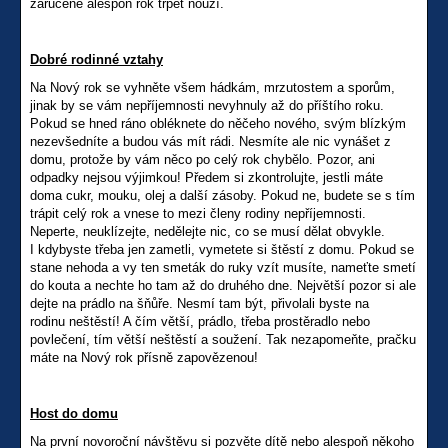
zaručeně alespoň rok trpět nouzí.
Dobré rodinné vztahy
Na Nový rok se vyhněte všem hádkám, mrzutostem a sporům,
jinak by se vám nepříjemnosti nevyhnuly až do příštího roku.
Pokud se hned ráno obléknete do něčeho nového, svým blízkým
nezevšedníte a budou vás mít rádi. Nesmíte ale nic vynášet z
domu, protože by vám něco po celý rok chybělo. Pozor, ani
odpadky nejsou výjimkou! Předem si zkontrolujte, jestli máte
doma cukr, mouku, olej a další zásoby. Pokud ne, budete se s tím
trápit celý rok a vnese to mezi členy rodiny nepříjemnosti.
Neperte, neuklízejte, nedělejte nic, co se musí dělat obvykle.
I kdybyste třeba jen zametli, vymetete si štěstí z domu. Pokud se
stane nehoda a vy ten smeták do ruky vzít musíte, nameťte smetí
do kouta a nechte ho tam až do druhého dne. Největší pozor si ale
dejte na prádlo na šňůře. Nesmí tam být, přivolali byste na
rodinu neštěstí! A čím větší, prádlo, třeba prostěradlo nebo
povlečení, tím větší neštěstí a soužení. Tak nezapomeňte, pračku
máte na Nový rok přísně zapovězenou!
Host do domu
Na první novoroční návštěvu si pozvěte dítě nebo alespoň někoho