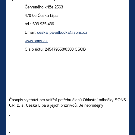
Červeného kříže 2563
470 06 Česká Lípa
tel.:
603 935 436
Email:
ceskalipa-odbocka@sons.cz
www.sons.cz
Číslo účtu: 245479558/0300 ČSOB
Časopis vychází pro vnitřní potřebu členů Oblastní odbočky SONS
ČR, z. s. Česká Lípa a jejich příznivců.
Je neprodejný.