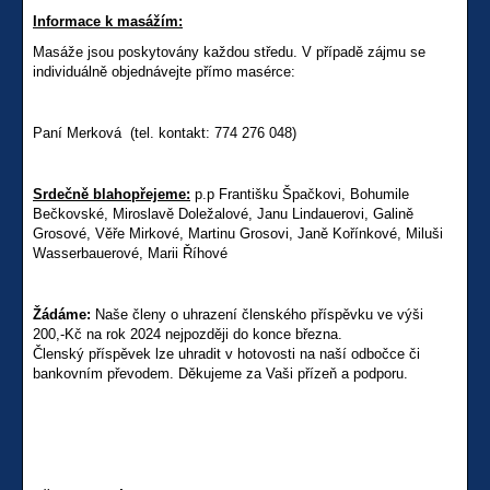
Informace k masážím:
Masáže jsou poskytovány každou středu. V případě zájmu se
individuálně objednávejte přímo masérce:
Paní Merková (tel. kontakt: 774 276 048)
Srdečně blahopřejeme:
p.p Františku Špačkovi, Bohumile
Bečkovské, Miroslavě Doležalové, Janu Lindauerovi, Galině
Grosové, Věře Mirkové, Martinu Grosovi, Janě Kořínkové, Miluši
Wasserbauerové, Marii Říhové
Žádáme:
Naše členy o uhrazení členského příspěvku ve výši
200,-Kč na rok 2024 nejpozději do konce března.
Členský příspěvek lze uhradit v hotovosti na naší odbočce či
bankovním převodem. Děkujeme za Vaši přízeň a podporu.