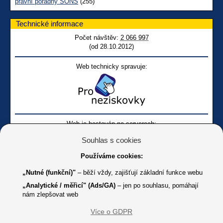
právní poradny SONS
(255)
Technické informace
Počet návštěv:
2 066 997
(od 28.10.2012)
Web technicky spravuje:
Web je hostován na serverech:
Souhlas s cookies
Používáme cookies:
„Nutné (funkční)"
– běží vždy, zajišťují základní funkce webu
„Analytické / měřicí" (Ads/GA)
– jen po souhlasu, pomáhají
nám zlepšovat web
Facebook SONS
Facebook sbírky Bílá pastelka
SONS
Více o GDPR
Online
Youtube SONS