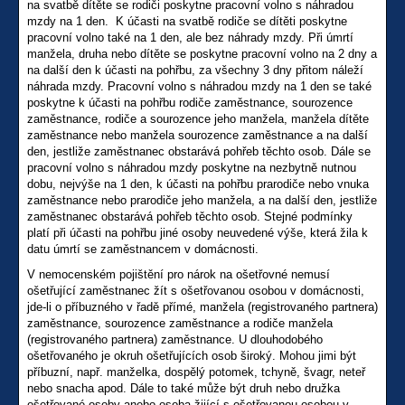
na svatbě dítěte se rodiči poskytne pracovní volno s náhradou
mzdy na 1 den. K účasti na svatbě rodiče se dítěti poskytne
pracovní volno také na 1 den, ale bez náhrady mzdy. Při úmrtí
manžela, druha nebo dítěte se poskytne pracovní volno na 2 dny a
na další den k účasti na pohřbu, za všechny 3 dny přitom náleží
náhrada mzdy. Pracovní volno s náhradou mzdy na 1 den se také
poskytne k účasti na pohřbu rodiče zaměstnance, sourozence
zaměstnance, rodiče a sourozence jeho manžela, manžela dítěte
zaměstnance nebo manžela sourozence zaměstnance a na další
den, jestliže zaměstnanec obstarává pohřeb těchto osob. Dále se
pracovní volno s náhradou mzdy poskytne na nezbytně nutnou
dobu, nejvýše na 1 den, k účasti na pohřbu prarodiče nebo vnuka
zaměstnance nebo prarodiče jeho manžela, a na další den, jestliže
zaměstnanec obstarává pohřeb těchto osob. Stejné podmínky
platí při účasti na pohřbu jiné osoby neuvedené výše, která žila k
datu úmrtí se zaměstnancem v domácnosti.
V nemocenském pojištění pro nárok na ošetřovné nemusí
ošetřující zaměstnanec žít s ošetřovanou osobou v domácnosti,
jde-li o příbuzného v řadě přímé, manžela (registrovaného partnera)
zaměstnance, sourozence zaměstnance a rodiče manžela
(registrovaného partnera) zaměstnance. U dlouhodobého
ošetřovaného je okruh ošetřujících osob široký. Mohou jimi být
příbuzní, např. manželka, dospělý potomek, tchyně, švagr, neteř
nebo snacha apod. Dále to také může být druh nebo družka
ošetřované osoby anebo osoba žijící s ošetřovanou osobou v