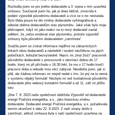
Rozhodla jsem se pro jiného dodavatele a 3. srpna s ním uzavřela
smlouvu. Současně jsem ho, jak je dnes běžné, zmocnila k
podání výpovědi původnímu dodavateli a více se o nic nestarala.
Bylo třeba pouze ke dni změny dodavatele vyfotografovat a
odeslat oběma dodavatelům stav plynoměru. Jaké však bylo moje
překvapení, když mi jako reakci na to nový dodavatel zaslal
sdělení, že „nelze evidovat stav plynoměru, protože výpověď
smlouvy byla původním dodavatelem „zamítnuta“.
Snažila jsem se získat informace nejdříve na zákaznických
linkách obou dodavatelů a následně i osobní návštěvou na jejich
pobočkách, bohužel bezvýsledně. Nejvíc mi „hnul žlučí“ pracovník
původního dodavatele v provozovně s otevírací dobou do 17
hodin, který mi při příchodu v 16:30 řekl, že mu v 17 hodin končí
pracovní doba a nebude mou věcí zabývat. Neodešla jsem, jak si
přál, ale žádnou informaci mi stejně nedal s tím, že prý na to nemá
v systému nějaký formulář. Nezbylo mi než kontaktovat původního
dodavatele přes webový kontaktní formulář a až 11. září mi přišlo
toto:
„Dne 7. 8. 2023 naše společnost obdržela Výpověď od dodavatele
energií Pražská energetika, a.s., jako klasickou změnu
dodavatele. Dodavatel energií Pražská energetika, a.s. požadovala
termín ukončení k datu 22. 8.2023. Z naší strany došlo k
zamítnutí, jelikož smlouva byla s naší společností uzavřena na