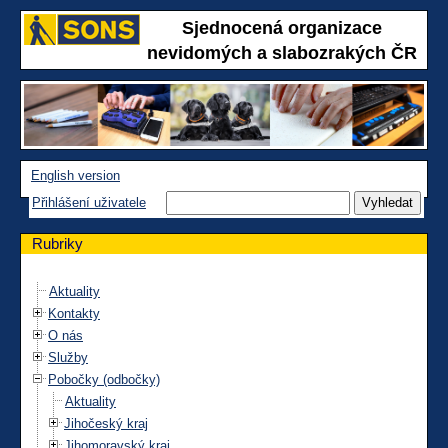
Sjednocená organizace
nevidomých a slabozrakých ČR
English version
Přihlášení uživatele
Rubriky
Aktuality
Kontakty
O nás
Služby
Pobočky (odbočky)
Aktuality
Jihočeský kraj
Jihomoravský kraj