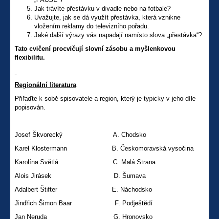
Jak trávíte přestávku v divadle nebo na fotbale?
Uvažujte, jak se dá využít přestávka, která vznikne
vložením reklamy do televizního pořadu.
Jaké další výrazy vás napadají namísto slova „přestávka“?
Tato cvičení procvičují slovní zásobu a myšlenkovou
flexibilitu.
Regionální literatura
Přiřaďte k sobě spisovatele a region, který je typicky v jeho díle
popisován.
Josef Škvorecký A. Chodsko
Karel Klostermann B. Českomoravská vysočina
Karolína Světlá C. Malá Strana
Alois Jirásek D. Šumava
Adalbert Štifter E. Náchodsko
Jindřich Šimon Baar F. Podještědí
Jan Neruda G. Hronovsko