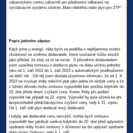
zákaznickém centru zákazník pro přednostní odbavení na
vyvolávacím systému stiskne „Mám elektřinu nebo plyn pro ZTP''.
Popis jednoho zápasu
Když jsme u energií, ráda bych se podělila o nepříjemnou osobní
zkušenost se změnou dodavatele, která současně může sloužit
jako příklad, že stojí za to se ozvat. S původním dodavatelem
jsem uzavřela smlouvu o dodávce plynu na dobu určitou jednoho
roku od 1. září 2022 do 1. září 2023 s automatickým prodloužením
na další rok. Od něj jsem dostala písemnou informaci, že od 1. 9.
2023 se zvyšuje stálý měsíční plat jako jedna ze složek ceny a že
z tohoto důvodu mohu smlouvu vypovědět bez postihu kdykoliv do
10. dne přede dnem zvýšení ceny. Konec lhůty pro podání
výpovědi tak připadl na 22. srpna. Výpověď by byla účinná ke dni
bezprostředně předcházejícímu zvýšení ceny, tedy k 31. srpnu.
Od 1. září měl plyn dodávat nový dodavatel.
I kdyby ale dodavatel cenu nezvýšil, mohla bych smlouvu
vypovědět bez jakékoli sankce kdykoliv do 20. dne před uplynutím
sjednané doby trvání smlouvy s účinností ke dni uplynutí sjednané
doby trvání Smlouvy, tedy k 1. září.