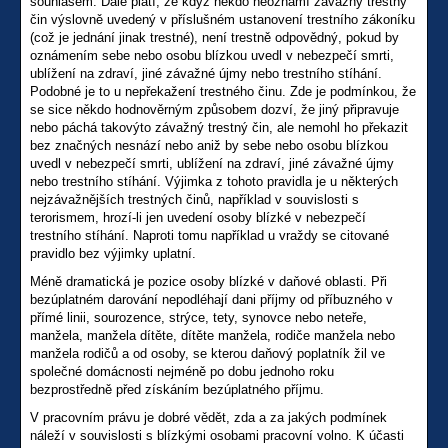
souhlasem. Dále platí, že když někdo neoznámí závažný trestný
čin výslovně uvedený v příslušném ustanovení trestního zákoníku
(což je jednání jinak trestné), není trestně odpovědný, pokud by
oznámením sebe nebo osobu blízkou uvedl v nebezpečí smrti,
ublížení na zdraví, jiné závažné újmy nebo trestního stíhání.
Podobné je to u nepřekažení trestného činu. Zde je podmínkou, že
se sice někdo hodnověrným způsobem dozví, že jiný připravuje
nebo páchá takovýto závažný trestný čin, ale nemohl ho překazit
bez značných nesnází nebo aniž by sebe nebo osobu blízkou
uvedl v nebezpečí smrti, ublížení na zdraví, jiné závažné újmy
nebo trestního stíhání. Výjimka z tohoto pravidla je u některých
nejzávažnějších trestných činů, například v souvislosti s
terorismem, hrozí-li jen uvedení osoby blízké v nebezpečí
trestního stíhání. Naproti tomu například u vraždy se citované
pravidlo bez výjimky uplatní.
Méně dramatická je pozice osoby blízké v daňové oblasti. Při
bezúplatném darování nepodléhají dani příjmy od příbuzného v
přímé linii, sourozence, strýce, tety, synovce nebo neteře,
manžela, manžela dítěte, dítěte manžela, rodiče manžela nebo
manžela rodičů a od osoby, se kterou daňový poplatník žil ve
společné domácnosti nejméně po dobu jednoho roku
bezprostředně před získáním bezúplatného příjmu.
V pracovním právu je dobré vědět, zda a za jakých podmínek
náleží v souvislosti s blízkými osobami pracovní volno. K účasti