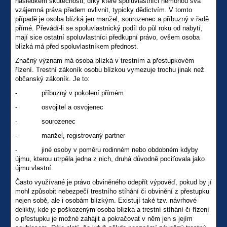
následkem skutečnosti, díky které spoluvlastníci nemohou svá
vzájemná práva předem ovlivnit, typicky dědictvím. V tomto
případě je osoba blízká jen manžel, sourozenec a příbuzný v řadě
přímé. Převádí-li se spoluvlastnický podíl do půl roku od nabytí,
mají sice ostatní spoluvlastníci předkupní právo, ovšem osoba
blízká má před spoluvlastníkem přednost.
Značný význam má osoba blízká v trestním a přestupkovém
řízení. Trestní zákoník osobu blízkou vymezuje trochu jinak než
občanský zákoník. Je to:
- příbuzný v pokolení přímém
- osvojitel a osvojenec
- sourozenec
- manžel, registrovaný partner
- jiné osoby v poměru rodinném nebo obdobném kdyby
újmu, kterou utrpěla jedna z nich, druhá důvodně pociťovala jako
újmu vlastní.
Často využívané je právo obviněného odepřít výpověď, pokud by jí
mohl způsobit nebezpečí trestního stíhání či obvinění z přestupku
nejen sobě, ale i osobám blízkým. Existují také tzv. návrhové
delikty, kde je poškozeným osoba blízká a trestní stíhání či řízení
o přestupku je možné zahájit a pokračovat v něm jen s jejím