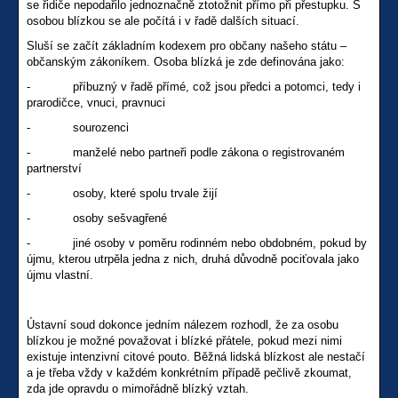
se řidiče nepodařilo jednoznačně ztotožnit přímo při přestupku. S
osobou blízkou se ale počítá i v řadě dalších situací.
Sluší se začít základním kodexem pro občany našeho státu –
občanským zákoníkem. Osoba blízká je zde definována jako:
- příbuzný v řadě přímé, což jsou předci a potomci, tedy i
prarodičce, vnuci, pravnuci
- sourozenci
- manželé nebo partneři podle zákona o registrovaném
partnerství
- osoby, které spolu trvale žijí
- osoby sešvagřené
- jiné osoby v poměru rodinném nebo obdobném, pokud by
újmu, kterou utrpěla jedna z nich, druhá důvodně pociťovala jako
újmu vlastní.
Ústavní soud dokonce jedním nálezem rozhodl, že za osobu
blízkou je možné považovat i blízké přátele, pokud mezi nimi
existuje intenzivní citové pouto. Běžná lidská blízkost ale nestačí
a je třeba vždy v každém konkrétním případě pečlivě zkoumat,
zda jde opravdu o mimořádně blízký vztah.