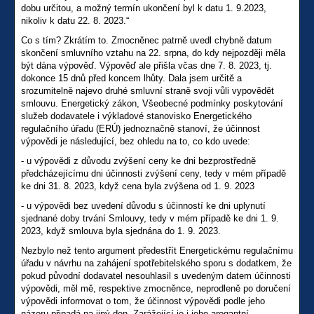
dobu určitou, a možný termín ukončení byl k datu 1. 9.2023,
nikoliv k datu 22. 8. 2023.“
Co s tím? Zkrátím to. Zmocněnec patrně uvedl chybně datum
skončení smluvního vztahu na 22. srpna, do kdy nejpozději měla
být dána výpověď. Výpověď ale přišla včas dne 7. 8. 2023, tj.
dokonce 15 dnů před koncem lhůty. Dala jsem určitě a
srozumitelně najevo druhé smluvní straně svoji vůli vypovědět
smlouvu. Energetický zákon, Všeobecné podmínky poskytování
služeb dodavatele i výkladové stanovisko Energetického
regulačního úřadu (ERÚ) jednoznačně stanoví, že účinnost
výpovědi je následující, bez ohledu na to, co kdo uvede:
- u výpovědi z důvodu zvýšení ceny ke dni bezprostředně
předcházejícímu dni účinnosti zvýšení ceny, tedy v mém případě
ke dni 31. 8. 2023, když cena byla zvýšena od 1. 9. 2023
- u výpovědi bez uvedení důvodu s účinností ke dni uplynutí
sjednané doby trvání Smlouvy, tedy v mém případě ke dni 1. 9.
2023, když smlouva byla sjednána do 1. 9. 2023.
Nezbylo než tento argument předestřít Energetickému regulačnímu
úřadu v návrhu na zahájení spotřebitelského sporu s dodatkem, že
pokud původní dodavatel nesouhlasil s uvedeným datem účinnosti
výpovědi, měl mě, respektive zmocněnce, neprodleně po doručení
výpovědi informovat o tom, že účinnost výpovědi podle jeho
názoru připadá na jiný den. Zarážející je i jeho arogantní