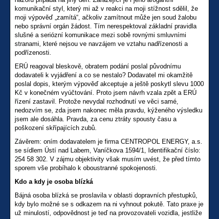
komunikační styl, který mi až v reakci na moji stížnost sdělil, že
moji výpověď „zamítá“, ačkoliv zamítnout může jen soud žalobu
nebo správní orgán žádost. Tím nerespektoval základní pravidla
slušné a seriózní komunikace mezi sobě rovnými smluvními
stranami, které nejsou ve navzájem ve vztahu nadřízenosti a
podřízenosti.
ERÚ reagoval bleskově, obratem podání poslal původnímu
dodavateli k vyjádření a co se nestalo? Dodavatel mi okamžitě
poslal dopis, kterým výpověď akceptuje a ještě poskytl slevu 1000
Kč v konečném vyúčtování. Proto jsem návrh vzala zpět a ERÚ
řízení zastavil. Protože nevydal rozhodnutí ve věci samé,
nedozvím se, zda jsem nakonec měla pravdu, kýženého výsledku
jsem ale dosáhla. Pravda, za cenu ztráty spousty času a
poškození skřípajících zubů.
Závěrem: oním dodavatelem je firma CENTROPOL ENERGY, a.s.
se sídlem Ústí nad Labem, Vaníčkova 1594/1, Identifikační číslo:
254 58 302. V zájmu objektivity však musím uvést, že před tímto
sporem vše probíhalo k oboustranné spokojenosti.
Kdo a kdy je osoba blízká
Bájná osoba blízká se proslavila v oblasti dopravních přestupků,
kdy bylo možné se s odkazem na ni vyhnout pokutě. Tato praxe je
už minulostí, odpovědnost je teď na provozovateli vozidla, jestliže