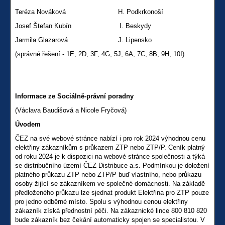
Teréza Nováková H. Podkrkonoší
Josef Štefan Kubín I. Beskydy
Jarmila Glazarová J. Lipensko
(správné řešení - 1E, 2D, 3F, 4G, 5J, 6A, 7C, 8B, 9H, 10I)
Informace ze Sociálně-právní poradny
(Václava Baudišová a Nicole Fryčová)
Úvodem
ČEZ na své webové stránce nabízí i pro rok 2024 výhodnou cenu
elektřiny zákazníkům s průkazem ZTP nebo ZTP/P. Ceník platný
od roku 2024 je k dispozici na webové stránce společnosti a týká
se distribučního území ČEZ Distribuce a.s. Podmínkou je doložení
platného průkazu ZTP nebo ZTP/P buď vlastního, nebo průkazu
osoby žijící se zákazníkem ve společné domácnosti. Na základě
předloženého průkazu lze sjednat produkt Elektřina pro ZTP pouze
pro jedno odběrné místo. Spolu s výhodnou cenou elektřiny
zákazník získá přednostní péči. Na zákaznické lince 800 810 820
bude zákazník bez čekání automaticky spojen se specialistou. V