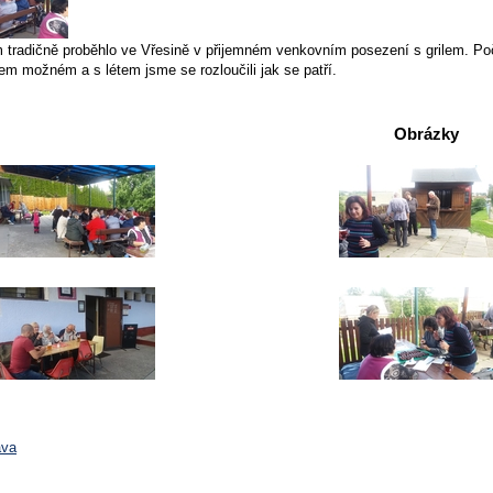
 tradičně proběhlo ve Vřesině v přijemném venkovním posezení s grilem. Počas
em možném a s létem jsme se rozloučili jak se patří.
Obrázky
ava