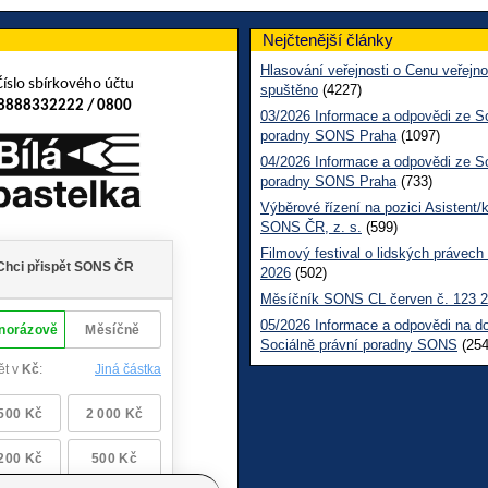
Nejčtenější články
Hlasování veřejnosti o Cenu veřejno
Číslo sbírkového účtu
spuštěno
(4227)
8888332222 / 0800
03/2026 Informace a odpovědi ze So
poradny SONS Praha
(1097)
04/2026 Informace a odpovědi ze So
poradny SONS Praha
(733)
Výběrové řízení na pozici Asistent/
SONS ČR, z. s.
(599)
Filmový festival o lidských právech
2026
(502)
Měsíčník SONS CL červen č. 123 
05/2026 Informace a odpovědi na d
Sociálně právní poradny SONS
(254