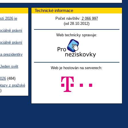
Technické informace
sti 2026 je
Počet návštěv:
2 066 997
(od 28.10.2012)
ciálně právní
Web technicky spravuje:
ciálně právní
ka prezidentky
 Jeden svět
Web je hostován na serverech:
2026
(484)
otazy z pražské
)