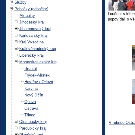
Služby
Pobočky (odbočky)
Loučení s létem
Aktuality
popovídali o vš
Jihočeský kraj
Jihomoravský kraj
Karlovarský kraj
Kraj Vysočina
Královéhradecký kraj
Liberecký kraj
Moravskoslezský kraj
Bruntál
Frýdek-Místek
Havířov / Orlová
Karviná
Nový Jičín
Opava
Ostrava
Třinec
Olomoucký kraj
V rubrice Ostr
Pardubický kraj
Plzeňský kraj