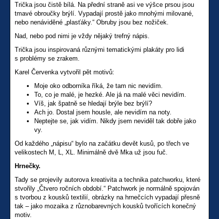
Trička jsou čistě bílá. Na přední straně asi ve výšce prsou jsou
tmavé obroučky brýlí. Vypadají prostě jako mnohými milované,
nebo nenáviděné „plasťáky.“ Obruby jsou bez nožiček.
Nad, nebo pod nimi je vždy nějaký trefný nápis.
Trička jsou inspirovaná různými tematickými plakáty pro lidi
s problémy se zrakem.
Karel Červenka vytvořil pět motivů:
Moje oko odborníka říká, že tam nic nevidím.
To, co je malé, je hezké. Ale já na malé věci nevidím.
Víš, jak špatně se hledají brýle bez brýlí?
Ach jo. Dostal jsem housle, ale nevidím na noty.
Neptejte se, jak vidím. Nikdy jsem neviděl tak dobře jako
vy.
Od každého „nápisu“ bylo na začátku devět kusů, po třech ve
velikostech M, L, XL. Minimálně dvě Mka už jsou fuč.
Hrnečky.
Tady se projevily autorova kreativita a technika patchworku, které
stvořily „Čtvero ročních období.“ Patchwork je normálně spojován
s tvorbou z kousků textilií, obrázky na hrnečcích vypadají přesně
tak – jako mozaika z různobarevných kousků tvořících konečný
motiv.