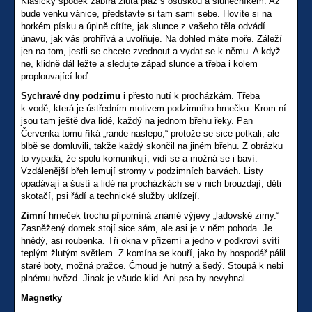
Klasicky spodek zabírá žlutá pláž s osuškou a slunečníkem. Až
bude venku vánice, představte si tam sami sebe. Hovíte si na
horkém písku a úplně cítíte, jak slunce z vašeho těla odvádí
únavu, jak vás prohřívá a uvolňuje. Na dohled máte moře. Záleží
jen na tom, jestli se chcete zvednout a vydat se k němu. A když
ne, klidně dál ležte a sledujte západ slunce a třeba i kolem
proplouvající loď.
Sychravé dny podzimu
i přesto nutí k procházkám. Třeba
k vodě, která je ústředním motivem podzimního hrnečku. Krom ní
jsou tam ještě dva lidé, každý na jednom břehu řeky. Pan
Červenka tomu říká „rande naslepo,“ protože se sice potkali, ale
blbě se domluvili, takže každý skončil na jiném břehu. Z obrázku
to vypadá, že spolu komunikují, vidí se a možná se i baví.
Vzdálenější břeh lemují stromy v podzimních barvách. Listy
opadávají a šustí a lidé na procházkách se v nich brouzdají, děti
skotačí, psi řádí a technické služby uklízejí.
Zimní
hrneček trochu připomíná známé výjevy „ladovské zimy.“
Zasněžený domek stojí sice sám, ale asi je v něm pohoda. Je
hnědý, asi roubenka. Tři okna v přízemí a jedno v podkroví svítí
teplým žlutým světlem. Z komína se kouří, jako by hospodář pálil
staré boty, možná pražce. Čmoud je hutný a šedý. Stoupá k nebi
plnému hvězd. Jinak je všude klid. Ani psa by nevyhnal.
Magnetky