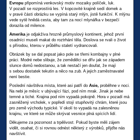
Evropu
připomíná venkovský motiv mozaiky políček, luk.
V pozadí se rozprostírá les. V kopcovité krajině sedí domek a
v pravé části obrázku se vypíná starý mlýn, jistě funkční. K mlýnu
vede sytě hnědá cesta, aby tam za nocí mlynářka v bezpečí
dorazila od milence.
Amerika
je odjakživa hrozně průmyslový kontinent, jehož první
osadníci museli makat do roztrhání těla. Doslova se rvali o život
s přírodou, kterou v průběhu staletí vydrancovali.
Obrázek by se dal popsat jako pole se třemi kombajny v plné
práci. Modré nebe slibuje, že zemědělci se dřív jak se západem
slunce domů nedostanou, a tak nestačí jen doufat, že mají
s sebou dostatek tekutin a něco na zub. A jejich zaměstnavatel
není bestie.
Poslední návštěva místa, které asi patří do
Asie,
proběhne v noci.
Na nebi je měsíc v ubývající fázi, pod ním mrak. Jinak je nebe
temné a tiché. Krajina pod ním vypadá pokojně. Hora v pozadí má
zasněžený vrcholek, v popředí stojí stupňovitý chrám, které jsou
pro země východu typické. V okolí to vypadá na zalesněnou
krajinu, ve které se může skrývat vesnice plná spících lidí.
Děkujeme za pozornost a trpělivost. Pokud byste měli zájem
vidět, osahat, či si rovnou odnést některý z výrobků, přijďte nás
navštívit.