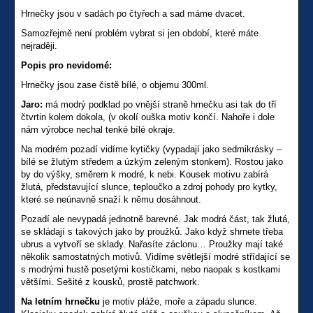
Hrnečky jsou v sadách po čtyřech a sad máme dvacet.
Samozřejmě není problém vybrat si jen období, které máte
nejraději.
Popis pro nevidomé:
Hrnečky jsou zase čistě bílé, o objemu 300ml.
Jaro:
má modrý podklad po vnější straně hrnečku asi tak do tří
čtvrtin kolem dokola, (v okolí ouška motiv končí. Nahoře i dole
nám výrobce nechal tenké bílé okraje.
Na modrém pozadí vidíme kytičky (vypadají jako sedmikrásky –
bílé se žlutým středem a úzkým zeleným stonkem). Rostou jako
by do výšky, směrem k modré, k nebi. Kousek motivu zabírá
žlutá, představující slunce, teploučko a zdroj pohody pro kytky,
které se neúnavně snaží k němu dosáhnout.
Pozadí ale nevypadá jednotně barevné. Jak modrá část, tak žlutá,
se skládají s takových jako by proužků. Jako když shrnete třeba
ubrus a vytvoří se sklady. Nařasíte záclonu… Proužky mají také
několik samostatných motivů. Vidíme světlejší modré střídající se
s modrými hustě posetými kostičkami, nebo naopak s kostkami
většími. Sešité z kousků, prostě patchwork.
Na letním hrnečku
je motiv pláže, moře a západu slunce.