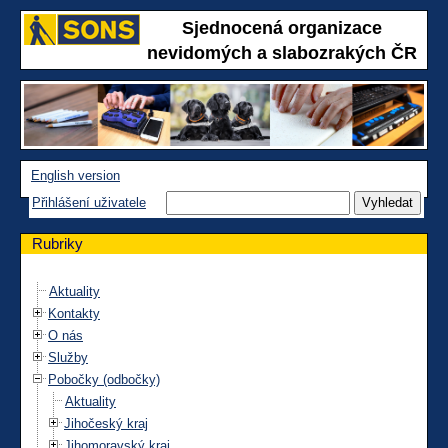
Sjednocená organizace
nevidomých a slabozrakých ČR
English version
Přihlášení uživatele
Rubriky
Aktuality
Kontakty
O nás
Služby
Pobočky (odbočky)
Aktuality
Jihočeský kraj
Jihomoravský kraj