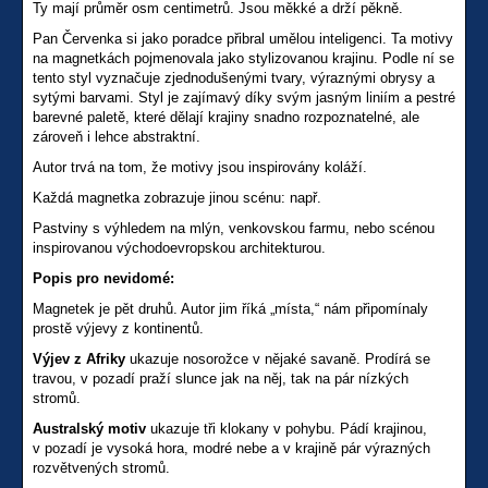
Ty mají průměr osm centimetrů. Jsou měkké a drží pěkně.
Pan Červenka si jako poradce přibral umělou inteligenci. Ta motivy
na magnetkách pojmenovala jako stylizovanou krajinu. Podle ní se
tento styl vyznačuje zjednodušenými tvary, výraznými obrysy a
sytými barvami. Styl je zajímavý díky svým jasným liniím a pestré
barevné paletě, které dělají krajiny snadno rozpoznatelné, ale
zároveň i lehce abstraktní.
Autor trvá na tom, že motivy jsou inspirovány koláží.
Každá magnetka zobrazuje jinou scénu: např.
Pastviny s výhledem na mlýn, venkovskou farmu, nebo scénou
inspirovanou východoevropskou architekturou.
Popis pro nevidomé:
Magnetek je pět druhů. Autor jim říká „místa,“ nám připomínaly
prostě výjevy z kontinentů.
Výjev z Afriky
ukazuje nosorožce v nějaké savaně. Prodírá se
travou, v pozadí praží slunce jak na něj, tak na pár nízkých
stromů.
Australský motiv
ukazuje tři klokany v pohybu. Pádí krajinou,
v pozadí je vysoká hora, modré nebe a v krajině pár výrazných
rozvětvených stromů.