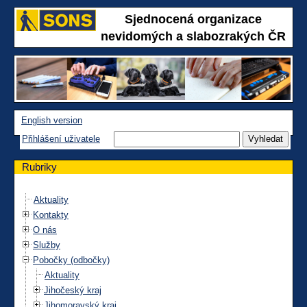
Sjednocená organizace
nevidomých a slabozrakých ČR
English version
Přihlášení uživatele
Rubriky
Aktuality
Kontakty
O nás
Služby
Pobočky (odbočky)
Aktuality
Jihočeský kraj
Jihomoravský kraj