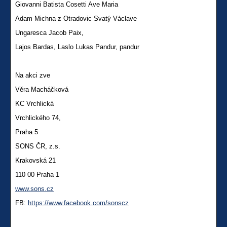
Giovanni Batista Cosetti Ave Maria
Adam Michna z Otradovic Svatý Václave
Ungaresca Jacob Paix,
Lajos Bardas, Laslo Lukas Pandur, pandur
Na akci zve
Věra Macháčková
KC Vrchlická
Vrchlického 74,
Praha 5
SONS ČR, z.s.
Krakovská 21
110 00 Praha 1
www.sons.cz
FB:
https://www.facebook.com/sonscz