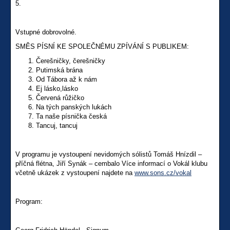
5.
Vstupné dobrovolné.
SMĚS PÍSNÍ KE SPOLEČNÉMU ZPÍVÁNÍ S PUBLIKEM:
Čerešničky, čerešničky
Putimská brána
Od Tábora až k nám
Ej lásko,lásko
Červená růžičko
Na tých panských lukách
Ta naše písnička česká
Tancuj, tancuj
V programu je vystoupení nevidomých sólistů Tomáš Hnízdil –
příčná flétna, Jiří Synák – cembalo Více informací o Vokál klubu
včetně ukázek z vystoupení najdete na
www.sons.cz/vokal
Program: