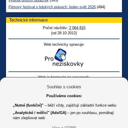
vyplňte prosím dotazník
(563)
Filmový festival o lidských právech Jeden svět 2026
(494)
Technické informace
Počet návštěv:
2 064 815
(od 28.10.2012)
Web technicky spravuje:
Web je hostován na serverech:
Souhlas s cookies
Používáme cookies:
„Nutné (funkční)"
– běží vždy, zajišťují základní funkce webu
„Analytické / měřicí" (Ads/GA)
– jen po souhlasu, pomáhají
nám zlepšovat web
Facebook SONS
Facebook sbírky Bílá pastelka
SONS
Více o GDPR