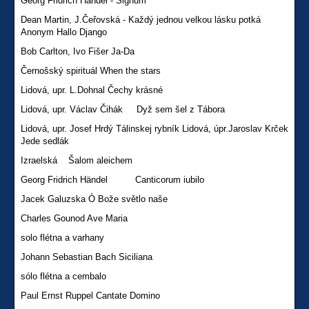
Georg Fridrich Händel - Signum
Dean Martin, J.Čeřovská - Každý jednou velkou lásku potká
Anonym Hallo Django
Bob Carlton, Ivo Fišer Ja-Da
Černošský spirituál When the stars
Lidová, upr. L.Dohnal Čechy krásné
Lidová, upr. Václav Čihák Dyž sem šel z Tábora
Lidová, upr. Josef Hrdý Tálinskej rybník Lidová, úpr.Jaroslav Krček
Jede sedlák
Izraelská Šalom aleichem
Georg Fridrich Händel Canticorum iubilo
Jacek Galuzska Ó Bože světlo naše
Charles Gounod Ave Maria
solo flétna a varhany
Johann Sebastian Bach Siciliana
sólo flétna a cembalo
Paul Ernst Ruppel Cantate Domino