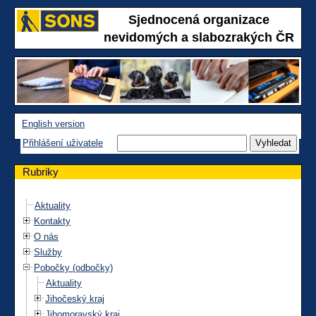
Sjednocená organizace
nevidomých a slabozrakých ČR
English version
Přihlášení uživatele
Rubriky
Aktuality
Kontakty
O nás
Služby
Pobočky (odbočky)
Aktuality
Jihočeský kraj
Jihomoravský kraj