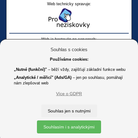
Web technicky spravuje:
Web je hostován na serverech:
Souhlas s cookies
Používáme cookies:
„Nutné (funkční)"
– běží vždy, zajišťují základní funkce webu
„Analytické / měřicí" (Ads/GA)
– jen po souhlasu, pomáhají
nám zlepšovat web
Facebook SONS
Facebook sbírky Bílá pastelka
SONS
Více o GDPR
Online
Youtube SONS
K jakémukoliv užití textů a obrázků uvedených na tomto serveru je
Souhlas jen s nutnými
třeba souhlas provozovatele.
Copyright © 2012 - 2026 SONS ČR, z. s.
Souhlasím i s analytickými
Ochrana osobních údajů (GDPR)