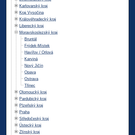
Karlovarský kraj
Kraj Vysočina
Královéhradecký kraj
Liberecký kraj
Moravskoslezský kraj
Bruntál
Frýdek-Místek
Havířov / Orlová
Karviná
Nový Jičín
Opava
Ostrava
Třinec
Olomoucký kraj
Pardubický kraj
Plzeňský kraj
Praha
Středočeský kraj
Ústecký kraj
Zlínský kraj