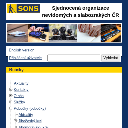
Sjednocená organizace
nevidomých a slabozrakých ČR
English version
Přihlášení uživatele
Rubriky
Aktuality
Kontakty
O nás
Služby
Pobočky (odbočky)
Aktuality
Jihočeský kraj
Jihomoravský kraj