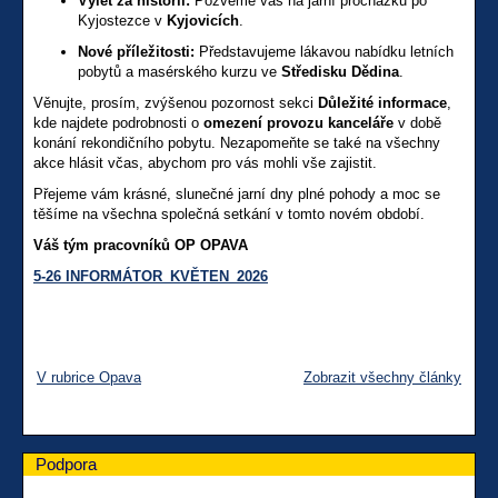
Výlet za historií:
Pozveme vás na jarní procházku po
Kyjostezce v
Kyjovicích
.
Nové příležitosti:
Představujeme lákavou nabídku letních
pobytů a masérského kurzu ve
Středisku Dědina
.
Věnujte, prosím, zvýšenou pozornost sekci
Důležité informace
,
kde najdete podrobnosti o
omezení provozu kanceláře
v době
konání rekondičního pobytu. Nezapomeňte se také na všechny
akce hlásit včas, abychom pro vás mohli vše zajistit.
Přejeme vám krásné, slunečné jarní dny plné pohody a moc se
těšíme na všechna společná setkání v tomto novém období.
Váš tým pracovníků OP OPAVA
5-26 INFORMÁTOR_KVĚTEN_2026
V rubrice Opava
Zobrazit všechny články
Podpora