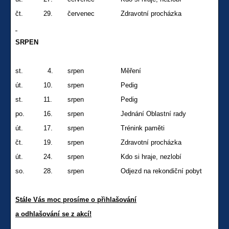
čt.
29.
červenec
Zdravotní procházka
SRPEN
st.
4.
srpen
Měření
út.
10.
srpen
Pedig
st.
11.
srpen
Pedig
po.
16.
srpen
Jednání Oblastní rady
út.
17.
srpen
Trénink paměti
čt.
19.
srpen
Zdravotní procházka
út.
24.
srpen
Kdo si hraje, nezlobí
so.
28.
srpen
Odjezd na rekondiční pobyt
Stále Vás moc prosíme o přihlašování
a odhlašování se z akcí!