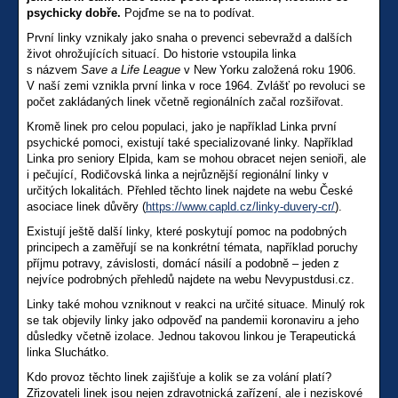
psychicky dobře.
Pojďme se na to podívat.
První linky vznikaly jako snaha o prevenci sebevražd a dalších
život ohrožujících situací. Do historie vstoupila linka
s názvem
Save a Life League
v New Yorku založená roku 1906.
V naší zemi vznikla první linka v roce 1964. Zvlášť po revoluci se
počet zakládaných linek včetně regionálních začal rozšiřovat.
Kromě linek pro celou populaci, jako je například Linka první
psychické pomoci, existují také specializované linky. Například
Linka pro seniory Elpida, kam se mohou obracet nejen senioři, ale
i pečující, Rodičovská linka a nejrůznější regionální linky v
určitých lokalitách. Přehled těchto linek najdete na webu České
asociace linek důvěry (
https://www.capld.cz/linky-duvery-cr/
).
Existují ještě další linky, které poskytují pomoc na podobných
principech a zaměřují se na konkrétní témata, například poruchy
příjmu potravy, závislosti, domácí násilí a podobně – jeden z
nejvíce podrobných přehledů najdete na webu Nevypustdusi.cz.
Linky také mohou vzniknout v reakci na určité situace. Minulý rok
se tak objevily linky jako odpověď na pandemii koronaviru a jeho
důsledky včetně izolace. Jednou takovou linkou je Terapeutická
linka Sluchátko.
Kdo provoz těchto linek zajišťuje a kolik se za volání platí?
Zřizovateli linek jsou nejen zdravotnická zařízení, ale i neziskové