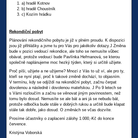
a) hradě Kotnov
b) hradě Choustník
c) Kozím hrádku
Rekondiční pobyt
Plánování rekondičního pobytu je již v plném proudu. K dispozici
jsou již přihlášky a jsme tu pro Vás pro jakékoliv dotazy.J Změna
bude v pozici vedoucí rekondice, ale toho se nemusíte vůbec
obávat, protože vedoucí bude Pavlínka Heřmanová, se kterou
společně naplánujeme moc hezký týden, který si určitě užijete.
Proč píši, užijete a ne užijeme? Mnozí z Vás to už ví, ale pro ty,
kteří se nyní ptají, proč k takové změně dochází, to objasním.
V termínu, kdy se odjíždí na rekondiční pobyt, začnu čerpat
dovolenou a následně i dovolenou mateřskou. J Po 9 letech se
s Vámi rozloučím a začnu se věnovat jiným povinnostem, než
tomu bylo dosud. Nemusíte se ale bát a ani já se nebudu bát,
protože odbočka bude stále v dobrých rukou a určitě bude klapat
stále tak dobře, jako dosud. O změnách se včas dozvíte.
Prosíme účastníky o zaplacení zálohy 1.000,-Kč do konce
července.
Kristýna Voborská