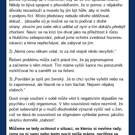
Někdy to bývá spojené s přesvědčením, že si pomoc z nějakého
důvodu nezaslouží a muselo by jim být hůře, aby si mohli
o podporu říct. Místo představy
nebudu nikoho obtěžovat,
dokud…
(dosaďte si) je možné se na to podívat z druhé
strany:
zkusím pro sebe něco udělat už nyní a tím dokážu předejít
zhoršení
. Navíc se na krizi lze dívat jako na příležitost k růstu
a hlubšímu sebepoznání, pokud jsme ochotni zvednout hozenou
rukavici a téma nepřecházet, ale zabývat se jím.
2) „Nemá cenu někam volat, to za mě stejně nikdo nevyřeší.“
Řešení problému může začít právě tím, že jej pojmenujeme
a začneme o něm mluvit. Tím máme vyšší šance mu porozumět,
rozklíčovat ho a zaměřit se na řešení.
3) „Povídání je spíš pro ženský. Já to chci rychle vyřešit nebo na
to zapomenout, ale hlavně ne o tom tlachat. Nejsem nějakej
slaboch.“
Dusit svoje soužení v sobě může vést k negativním dopadům na
psychiku i celý organismus. V této souvislosti nelze nezmínit, že
počet sebevražd je u mužů dlouhodobě výrazně vyšší než u žen,
což se dává do souvislosti se stigmatem vyhledat pomoc jakožto
ukázku domnělé „slabosti“.
Můžeme se tedy ocitnout v situaci, se kterou si nevíme rady,
jsme na ni sami nebo tento pocit spíše máme, necítíme se