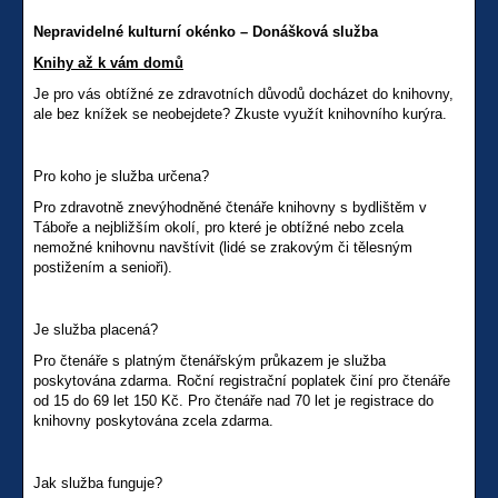
Nepravidelné kulturní okénko – Donášková služba
Knihy až k vám domů
Je pro vás obtížné ze zdravotních důvodů docházet do knihovny,
ale bez knížek se neobejdete? Zkuste využít knihovního kurýra.
Pro koho je služba určena?
Pro zdravotně znevýhodněné čtenáře knihovny s bydlištěm v
Táboře a nejbližším okolí, pro které je obtížné nebo zcela
nemožné knihovnu navštívit (lidé se zrakovým či tělesným
postižením a senioři).
Je služba placená?
Pro čtenáře s platným čtenářským průkazem je služba
poskytována zdarma. Roční registrační poplatek činí pro čtenáře
od 15 do 69 let 150 Kč. Pro čtenáře nad 70 let je registrace do
knihovny poskytována zcela zdarma.
Jak služba funguje?