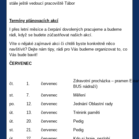
stále ještě vedoucí pracoviště Tábor
Termíny plánovacích akcí
I přes letní měsíce a čerpání dovolených pracujeme a budeme
rádi, když se budete zúčastňovat našich akcí.
Víte o nějaké zajímavé akci či chtěli byste konkrétně něco
navštívit? Dejte nám tipy, rádi pro Vás budeme organizovat to, co
Vás bude bavit!
ČERVENEC
Zdravotní procházka – pramen Elean
čt.
1.
červenec
BUS nádraží)
st.
7.
červenec
Měření
po.
12.
červenec
Jednání Oblastní rady
út.
13.
červenec
Trénink paměti
út.
20.
červenec
Pedig
st.
21.
červenec
Pedig
út.
27.
červenec
Kdo si hraje, nezlobí