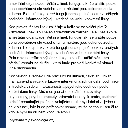
a nestátní organizace. Většina linek funguje tak, že platíte pouze
cenu operátorovi dle vašeho tarifu, některé jsou dokonce zcela
zdarma. Existují linky, které fungují nonstop, jiné pouze v určitých
hodinách. Informace bývají uvedené na webu konkrétní linky.
Kdo provoz těchto linek zajišťuje a kolik se za volání platí?
Zřizovateli linek jsou nejen zdravotnická zařízení, ale i neziskové
a nestátní organizace. Většina linek funguje tak, že platíte pouze
cenu operátorovi dle vašeho tarifu, některé jsou dokonce zcela
zdarma. Existují linky, které fungují nonstop, jiné pouze v určitých
hodinách. Informace bývají uvedené na webu konkrétní linky.
Pokud se netrefíte s výběrem linky, nevadí – určitě vám tam
předají kontakt na službu, která bude pro vaši konkrétní situaci
více nápomocná.
Kdo telefon zvedne? Lidé pracující na linkách, takzvaní linkaři,
mají zpravidla výcvik v krizové intervenci a splňují další podmínky
z hlediska vzdělání, zkušeností a psychické odolnosti podle
kritérií dané linky. Může se jednat o sociální pracovníky,
psychology, psychoterapeuty, zdravotní sestry či bratry, duchovní
a další pomáhající profese. Volajícím může být kdokoliv: jednou
se v situaci, kdy bude potřebovat pomoc, může ocitnout i ten či ta,
kdo je nyní na druhém konci telefonu.
(vybráno z psychologie.cz)