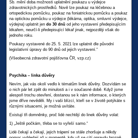
Sb. mění doba možnosti uplatnění poukazu u výdejce
zdravotnických prostředků. Nově lze poukaz na léčebnou a
ortopedickou pomůcku, poukaz na foniatrickou pomůcku a poukaz
na optickou pomůcku u výdejce (lékárna, optika, smluvní výdejce,
výdejna) uplatnit jen
do 30 dnů
od jeho vystavení předepisujícím
lékařem, neurčí-li předepisující lékař jinak, nejpozději však do
jednoho roku.
Poukazy vystavené do 25. 5. 2021 lze uplatnit dle původní
legislativní úpravy do 90 dnů od jejich vystavení.“
(Všeobecná zdravotní pojišťovna ČR, vzp.cz)
Psychika – linka důvěry
Nevím, jak vás okolí vedlo k tématům linek důvěry. Dozvídám se
o nich pár let zpět do minulosti a i v současné době. Když jsme
alespoň trochu otevření, dostanou se k nám informace, o kterých
jsme dříve nevěděli. My i vaši blízcí, kteří se v životě potýkáte s
různými situacemi, je možná uvítáte.
Existují tři domněnky, proč lidé nechtějí do linek důvěry volat:
1) „Ještě počkám, třeba se to vyřeší samo.“
Lidé čekají a čekají, jejich trápení se stále zhoršuje a někdy
pomoc vyhledají až v momentě, kdy už se cítí opravdu hrozně.