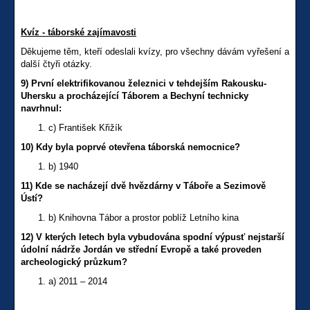
Kvíz - táborské zajímavosti
Děkujeme těm, kteří odeslali kvízy, pro všechny dávám vyřešení a
další čtyři otázky.
9) První elektrifikovanou železnici v tehdejším Rakousku-
Uhersku a procházející Táborem a Bechyní technicky
navrhnul:
c) František Křižík
10) Kdy byla poprvé otevřena táborská nemocnice?
b) 1940
11) Kde se nacházejí dvě hvězdárny v Táboře a Sezimově
Ústí?
b) Knihovna Tábor a prostor poblíž Letního kina
12) V kterých letech byla vybudována spodní výpusť nejstarší
údolní nádrže Jordán ve střední Evropě a také proveden
archeologický průzkum?
a) 2011 – 2014