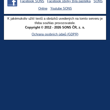
Facebook SONS
Facebook sbírky Bílá pastelka
SONS
Online
Youtube SONS
K jakémukoliv užití textů a obrázků uvedených na tomto serveru je
třeba souhlas provozovatele.
Copyright © 2012 - 2026 SONS ČR, z. s.
Ochrana osobních údajů (GDPR)