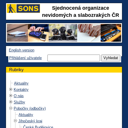
Sjednocená organizace
nevidomých a slabozrakých ČR
English version
Přihlášení uživatele
Rubriky
Aktuality
Kontakty
O nás
Služby
Pobočky (odbočky)
Aktuality
Jihočeský kraj
České Budějovice