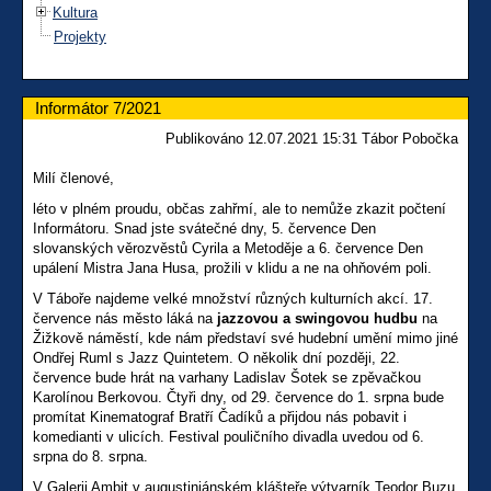
Kultura
Projekty
Informátor 7/2021
Publikováno 12.07.2021 15:31 Tábor Pobočka
Milí členové,
léto v plném proudu, občas zahřmí, ale to nemůže zkazit počtení
Informátoru. Snad jste svátečné dny, 5. července Den
slovanských věrozvěstů Cyrila a Metoděje a 6. července Den
upálení Mistra Jana Husa, prožili v klidu a ne na ohňovém poli.
V Táboře najdeme velké množství různých kulturních akcí. 17.
července nás město láká na
jazzovou a swingovou hudbu
na
Žižkově náměstí, kde nám představí své hudební umění mimo jiné
Ondřej Ruml s Jazz Quintetem. O několik dní později, 22.
července bude hrát na varhany Ladislav Šotek se zpěvačkou
Karolínou Berkovou. Čtyři dny, od 29. července do 1. srpna bude
promítat Kinematograf Bratří Čadíků a přijdou nás pobavit i
komedianti v ulicích. Festival pouličního divadla uvedou od 6.
srpna do 8. srpna.
V Galerii Ambit v augustiniánském klášteře výtvarník Teodor Buzu