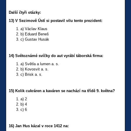
Další čtyři otázky:
13) V Sezimově Ústí si postavil vilu tento prezident:
a) Václav Klaus
b) Eduard Beneš
c) Gustav Husák
14) Světoznámé svíčky do aut vyrábí táborská firma:
a) Světla a lumen a. s.
b) Kovosvit a. s.
c) Brisk a. s.
15) Kolik cukráren a kaváren se nachází na třídě 9. května?
a) 2
b) 4
c) 6
16) Jan Hus kázal v roce 1412 na: