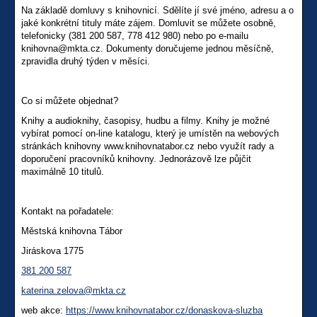
Na základě domluvy s knihovnicí. Sdělíte jí své jméno, adresu a o
jaké konkrétní tituly máte zájem. Domluvit se můžete osobně,
telefonicky (381 200 587, 778 412 980) nebo po e-mailu
knihovna@mkta.cz. Dokumenty doručujeme jednou měsíčně,
zpravidla druhý týden v měsíci.
Co si můžete objednat?
Knihy a audioknihy, časopisy, hudbu a filmy. Knihy je možné
vybírat pomocí on-line katalogu, který je umístěn na webových
stránkách knihovny www.knihovnatabor.cz nebo využít rady a
doporučení pracovníků knihovny. Jednorázově lze půjčit
maximálně 10 titulů.
Kontakt na pořadatele:
Městská knihovna Tábor
Jiráskova 1775
381 200 587
katerina.zelova@mkta.cz
web akce:
https://www.knihovnatabor.cz/donaskova-sluzba