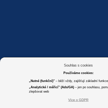
Souhlas s cookies
Používáme cookies:
„Nutné (funkční)"
– běží vždy, zajišťují základní funkc
„Analytické / měřicí" (Ads/GA)
– jen po souhlasu, pom
zlepšovat web
Více o GDPR