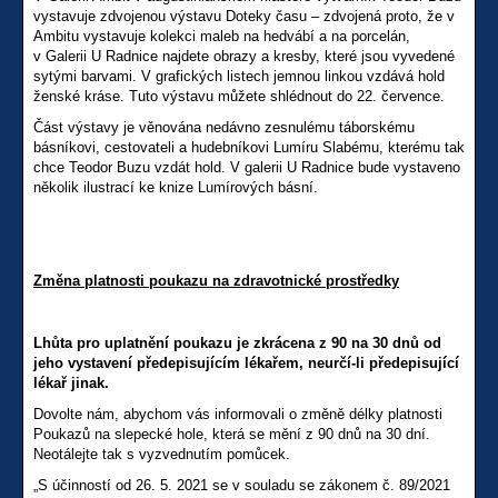
vystavuje zdvojenou výstavu Doteky času – zdvojená proto, že v
Ambitu vystavuje kolekci maleb na hedvábí a na porcelán,
v Galerii U Radnice najdete obrazy a kresby, které jsou vyvedené
sytými barvami. V grafických listech jemnou linkou vzdává hold
ženské kráse. Tuto výstavu můžete shlédnout do 22. července.
Část výstavy je věnována nedávno zesnulému táborskému
básníkovi, cestovateli a hudebníkovi Lumíru Slabému, kterému tak
chce Teodor Buzu vzdát hold. V galerii U Radnice bude vystaveno
několik ilustrací ke knize Lumírových básní.
Změna platnosti poukazu na zdravotnické prostředky
Lhůta pro uplatnění poukazu je zkrácena z 90 na 30 dnů od
jeho vystavení předepisujícím lékařem, neurčí-li předepisující
lékař jinak.
Dovolte nám, abychom vás informovali o změně délky platnosti
Poukazů na slepecké hole, která se mění z 90 dnů na 30 dní.
Neotálejte tak s vyzvednutím pomůcek.
„S účinností od 26. 5. 2021 se v souladu se zákonem č. 89/2021