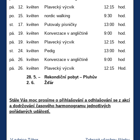
pá.
12.
květen
Plavecký výcvik
12:15
hod.
po.
15.
květen
nordic walking
9:30
hod.
st.
17.
květen
Putovaly písničky
13:00
hod.
pá.
19.
květen
Konverzace v angličtině
9:00
hod.
pá.
19.
květen
Plavecký výcvik
12:15
hod.
st.
24.
květen
Pedig
13:00
hod.
pá.
26.
květen
Konverzace v angličtině
9:00
hod
pá.
26.
květen
Plavecký výcvik
12:15
Hod.
28. 5. –
Rekondiční pobyt – Pluhův
2. 6.
Žďár
Stále Vás moc prosíme o přihlašování a odhlašování se z akcí
a dodržování časového harmonogramu jednotlivých
pořádaných událostí.
V rubrice Tábor
Zobrazit všechny články