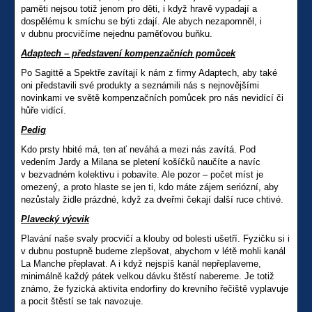
paměti nejsou totiž jenom pro děti, i když hravě vypadají a
dospělému k smíchu se býti zdají. Ale abych nezapomněl, i
v dubnu procvičíme nejednu paměťovou buňku.
Adaptech – představení kompenzačních pomůcek
Po Sagittě a Spektře zavítají k nám z firmy Adaptech, aby také
oni představili své produkty a seznámili nás s nejnovějšími
novinkami ve světě kompenzačních pomůcek pro nás nevidící či
hůře vidící.
Pedig
Kdo prsty hbité má, ten ať neváhá a mezi nás zavítá. Pod
vedením Jardy a Milana se pletení košíčků naučíte a navíc
v bezvadném kolektivu i pobavíte. Ale pozor – počet míst je
omezený, a proto hlaste se jen ti, kdo máte zájem seriózní, aby
nezůstaly židle prázdné, když za dveřmi čekají další ruce chtivé.
Plavecký výcvik
Plavání naše svaly procvičí a klouby od bolesti ušetří. Fyzičku si i
v dubnu postupně budeme zlepšovat, abychom v létě mohli kanál
La Manche přeplavat. A i když nejspíš kanál nepřeplaveme,
minimálně každý pátek velkou dávku štěstí nabereme. Je totiž
známo, že fyzická aktivita endorfiny do krevního řečiště vyplavuje
a pocit štěstí se tak navozuje.