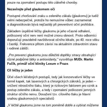
pouze na zpomalení postupu této zákeřné choroby.
Nezavírejte před glaukomem oči
Postupné zhoršování zraku u zeleného zákalu (glaukomu) je tudíž
velmi nebezpečné, protože ho nemusíme vůbec zaznamenat
a diagnostikován bývá nejčastěji při preventivní oční prohlídce.
Základem úspěšné léčby glaukomu je jeho včasné odhalení,
poškozený oční nerv není možné znovu obnovit. Proto odborníci
doporučují pravidelně navštěvovat očního lékaře, po 40. roce věku
i častěji. Frekvence přitom závisí na aktuálním zdravotním stavu
i rodinné zátěži.
„Pro prevenci glaukomu jsou důležité doplňky stravy obsahující
různé podpůrné látky a antioxidanty,“
vysvětluje
MUDr. Martin
Fučík, primář oční kliniky Lexum v Praze
.
Cíl léčby je jeden
Účel všech léčebných postupů, tedy jak konzervativní léčby ve
formě kapek, tak laserových a chirurgických zákroků, je jeden –
snížení nitroočního tlaku, který je rizikovým faktorem pro vznik a
postup zeleného zákalu, a tedy i zpomalení poškození jemných
struktur očního nervu. Dosažení tzv. cílového tlaku je hlavní
snahou glaukomových specialistů
„V léčbě glaukomu jsme na tom poměrně dobře a vybírat můžeme