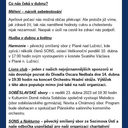
Co nás čeká v dubnu?
Měření – nácvik sebetestování
Aprílové počasí nás možná občas překvapí. Ale protože již víme,
jak zdravě žít, tak nás naměřené hodnoty cukru a cholesterolu
nijak nezarmoutí. Naopak v úsilí na cestě ke zdraví nás podpoří.
Hudba v dubnu a květnu
Harmonie
– pěvecký smíšený sbor z Plané nad Lužnicí, kde
zpívá i několik členů SONS, oslaví Velikonoční pondělí 10. dubna
v 17:00 hodin svým vystoupením v kostele Svatého Václava
v Plané n. Lužnicí.
Lions club
– jeden z našich nejvýznamnějších sponzorů si
nás dovoluje pozvat do Divadla Oscara Nedbala dne 14. dubna
v 19:30 hodin na koncert Orchestru Hradní stráže. Výtěžek
z této akce poputuje mimo jiné také na naši organizaci.
SOBĚSLAVSKÉ sbory
– v neděli 23. dubna 2023 od 19:30 hodin
v Kulturním Domě města Soběslav společně vystoupí Melodico
(sbor soběslavského gymnázia), Novita a Chrámový sbor. Program
bude obohacen o spoluúčast Plánského salónního komorního
orchestru.
SONS a Nokturno
– pěvecký smíšený sbor ze Sezimova Ústí a
naše odbočka uspořádají pro naši organizaci charitativní