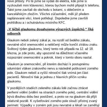
nové příbory. Po té jsme se vydali do elektra, kde jsme si
vyzkoušeli mini klávesnici, kterou bychom mohli připojit k telefonu.
Také jsme zavítali do obchodu s botami, s oblečením a
kancelářským zbožím. Všichni zúčastnění, měli již předem
naplánované věci, které potřebují. Dopoledne jsme završili
prohlídkou a i ochutnávkou místního KFC.
„V léčbě glaukomu dosahujeme výrazných úspěchů,“ říká
odborník
Glaukom neboli zelený zákal je, na rozdíl od šedého zákalu,
nevratné oční onemocnění a neléčený může končit ztrátou zraku.
Světový týden glaukomu, který tento rok připadá na 12. až 18.
března, je zde proto, aby upozornil na důležitost včasného
rozpoznání onemocnění a pokrok, který v tomto oboru nastal.
Glaukom je onemocnění, při kterém dochází k postupnému
odumírání vláken zrakového nervu a následně poškození zorného
pole. Glaukom nebolí a vyšší nitrooční tlak vnímá jen část
pacientů. Nitrooční tlak je jednou z hlavních příčin vzniku
glaukomu.
V pozdějších stadiích zeleného zákalu lidé začnou ztrácet
periferní vidění (vidění na stranách zorného pole), centrální vidění
bývá dlouhou dobu bez postižení, a proto se na glaukom dá přijít
relativně pozdě. K vyšetřování zorného pole slouží přístroj zvaný
perimetr. Výpadky v zorném poli jsou nevratné a lékaři se zaměřují