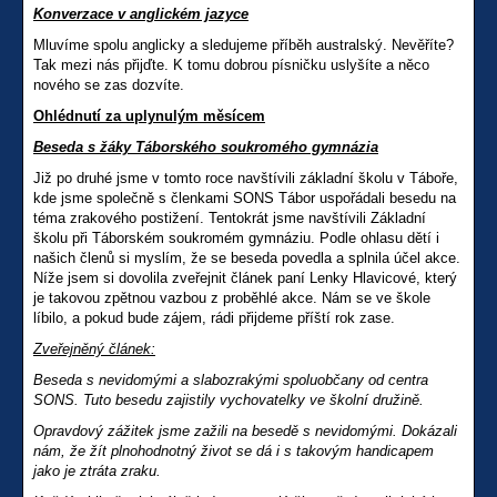
Konverzace v anglickém jazyce
Mluvíme spolu anglicky a sledujeme příběh australský. Nevěříte?
Tak mezi nás přijďte. K tomu dobrou písničku uslyšíte a něco
nového se zas dozvíte.
Ohlédnutí za uplynulým měsícem
Beseda s žáky Táborského soukromého gymnázia
Již po druhé jsme v tomto roce navštívili základní školu v Táboře,
kde jsme společně s členkami SONS Tábor uspořádali besedu na
téma zrakového postižení. Tentokrát jsme navštívili Základní
školu při Táborském soukromém gymnáziu. Podle ohlasu dětí i
našich členů si myslím, že se beseda povedla a splnila účel akce.
Níže jsem si dovolila zveřejnit článek paní Lenky Hlavicové, který
je takovou zpětnou vazbou z proběhlé akce. Nám se ve škole
líbilo, a pokud bude zájem, rádi přijdeme příští rok zase.
Zveřejněný článek:
Beseda s nevidomými a slabozrakými spoluobčany od centra
SONS.
Tuto besedu zajistily vychovatelky ve školní družině.
Opravdový zážitek jsme zažili na besedě s nevidomými. Dokázali
nám, že žít plnohodnotný život se dá i s takovým handicapem
jako je ztráta zraku.