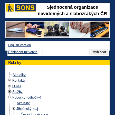
Sjednocená organizace
nevidomých a slabozrakých ČR
English version
Přihlášení uživatele
Rubriky
Aktuality
Kontakty
O nás
Služby
Pobočky (odbočky)
Aktuality
Jihočeský kraj
České Budějovice