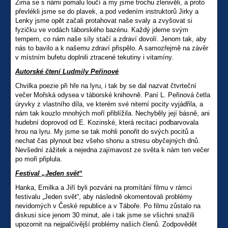
Zima se s námi pomalu loučí a my jsme trochu zlenivěli, a proto
převlékli jsme se do plavek, a pod vedením instruktorů Jirky a
Lenky jsme opět začali protahovat naše svaly a zvyšovat si
fyzičku ve vodách táborského bazénu. Každý jdeme svým
tempem, co nám naše síly stačí a zdraví dovolí. Jenom tak, aby
nás to bavilo a k našemu zdraví přispělo. A samozřejmě na závěr
v místním bufetu doplnili ztracené tekutiny i vitamíny.
Autorské čtení Ludmily Peřinové
Chvilka poezie při hře na lyru, i tak by se dal nazvat čtvrteční
večer Mořská odysea v táborské knihovně. Paní L. Peřinová četla
úryvky z vlastního díla, ve kterém své niterní pocity vyjádřila, a
nám tak kouzlo mnohých moří přiblížila. Nechyběly její básně, ani
hudební doprovod od E. Kozinské, která recitaci podbarvovala
hrou na lyru. My jsme se tak mohli ponořit do svých pocitů a
nechat čas plynout bez všeho shonu a stresu obyčejných dnů.
Nevšední zážitek a nejedna zajímavost ze světa k nám ten večer
po moři připlula.
Festival „Jeden svět“
Hanka, Emilka a Jiří byli pozváni na promítání filmu v rámci
festivalu „Jeden svět“, aby následně okomentovali problémy
nevidomých v České republice a v Táboře. Po filmu zůstalo na
diskusi sice jenom 30 minut, ale i tak jsme se všichni snažili
upozornit na nejpalčivější problémy našich členů. Zodpovědět