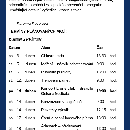
odborníkům pomáhá tzv. optická koherenční tomografie
umožňující detailní vyšetření vrstev sítnice.
Kateřina Kučerová
TERMÍNY PLÁNOVANÝCH AKCÍ!
DUBEN a KVĚTEN
Datum
Akce
Čas
po.
3.
duben
Oblastní rada
13:30
hod.
st.
5.
duben
Měření – nácvik sebetestování
9:00
hod.
st.
5.
duben
Putovaly písničky
13:00
hod.
st.
12.
duben
Trénování paměti
9:30
hod.
Koncert Lions club – divadlo
pá.
14.
duben
19:00
hod.
Oskara Nedbala
pá.
14.
duben
Konverzace v angličtině
9:00
hod.
pá.
14.
duben
Plavecký výcvik
12:15
hod.
po.
17.
duben
Čtení a psaní bodového písma
13:00
hod.
Adaptech – představení
út.
18.
duben
13:00
hod.