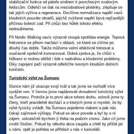
stabilizační funkce od páteře směrem k povrchovým svalovým
řetězcům. Odlehčí se tlak na meziobratlové ploténky, zlepšuje se
tak jejich výživa a regenerace. Docílíme normalizace napětí vazů
kloubních pouzder obratlů, jejichž zvýšené napětí bývá nejčastější
příčinou bolestí zad. Při chůzi bez hůlek tohoto efektu
nedosáhneme.
Při Nordic Walking navíc výrazně stoupá spotřeba energie. Tepová
frekvence se přitom nachází v oblasti, ve které se cítíme po
dlouhý čas dobře. Takže můžeme velmi efektivně trénovat a
současně společně konverzovat. Dobrá zpráva je, že chůzi s
hůlkami si mohou oblíbit i lidé s nadváhou a kloubními problémy.
Díky zapojení paží výrazně odlehčíte nosným kloubům dolních
končetin.
T
uristický výlet na Šumavu
Slunce nám již ukazuje svojí tvář a tak jsme se rozhodli více
vyrážet ven. V červnu jsme naplánovali dvoudenní turistický výlet
na Šumavu. Protože je to první akce tohoto druhu, oslovili jsme ty
členy, kteří pravidelně dochází a o kterých jsme si mysleli, že by
výlet fyzicky zvládli. Na Šumavu pojedeme vlakem a pak nás
čekají zajímavé výšlapy. Pokud se akce povede a byl by o ní
zájem, uskutečnili bychom jí třeba na podzim znovu. Jako cíl jsme
zvolili Stožec. Pokud by někoho akce zaujala a chtěl by příště jet
s námi, opět je potřeba se přihlásit u nás v kanceláři.