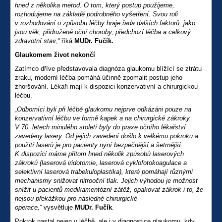
hned z několika metod. O tom, který postup použijeme,
rozhodujeme na základě podrobného vyšetření. Svou roli
v rozhodování o způsobu léčby hraje řada dalších faktorů, jako
jsou věk, přidružené oční choroby, předchozí léčba a celkový
zdravotní stav,“
říká
MUDr. Fučík.
Glaukomem život nekončí
Zatímco dříve představovala diagnóza glaukomu blížící se ztrátu
zraku, moderní léčba pomáhá účinně zpomalit postup jeho
zhoršování. Lékaři mají k dispozici konzervativní a chirurgickou
léčbu.
„Odborníci byli při léčbě glaukomu nejprve odkázáni pouze na
konzervativní léčbu ve formě kapek a na chirurgické zákroky.
V 70. letech minulého století byly do praxe očního lékařství
zavedeny lasery. Od jejich zavedení došlo k velkému pokroku a
použití laserů je pro pacienty nyní bezpečnější a šetrnější.
K dispozici máme přitom hned několik způsobů laserových
zákroků (laserová iridotomie, laserová cyklofotokoagulace a
selektivní laserová trabekuloplastika), které pomáhají různými
mechanismy snižovat nitrooční tlak. Jejich výhodou je možnost
snížit u pacientů medikamentózní zátěž, opakovat zákrok i to, že
nejsou překážkou pro následné chirurgické
operace,“
vysvětluje
MUDr. Fučík
.
Pokrok nastal nejen v léčbě, ale i v diagnostice glaukomu, kdy