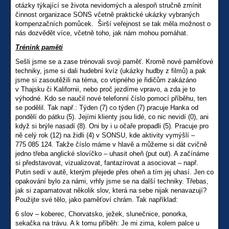
otázky týkající se života nevidomých a alespoň stručně zmínit
činnost organizace SONS včetně praktické ukázky vybraných
kompenzačních pomůcek. Širší veřejnost se tak měla možnost o
nás dozvědět více, včetně toho, jak nám mohou pomáhat.
Trénink paměti
Sešli jsme se a zase trénovali svoji paměť. Kromě nové paměťové
techniky, jsme si dali hudební kvíz (ukázky hudby z filmů) a pak
jsme si zasoutěžili na téma, co vtipného je řidičům zakázáno
v Thajsku či Kalifornii, nebo proč jezdíme vpravo, a zda je to
výhodné. Kdo se naučil nové telefonní číslo pomocí příběhu, ten
se podělil. Tak např.: Týden (7) co týden (7) pracuje Hanka od
pondělí do pátku (5). Jejími klienty jsou lidé, co nic nevidí (0), ani
když si brýle nasadí (8). Oni by i u očaře propadli (5). Pracuje pro
ně celý rok (12) na židli (4) v SONSU, kde aktivity vymýšlí –
775 085 124. Takže číslo máme v hlavě a můžeme si dát cvičně
jedno třeba anglické slovíčko – uhasit oheň (put out). A začínáme
si představovat, vizualizovat, fantazírovat a asociovat – např.
Putin sedí v autě, kterým přejede přes oheň a tím jej uhasí. Jen co
opakování bylo za námi, vrhly jsme se na další techniky. Třebas,
jak si zapamatovat několik slov, která na sebe nijak nenavazují?
Použijte své tělo, jako paměťoví chrám. Tak například:
6 slov – koberec, Chorvatsko, ježek, slunečnice, ponorka,
sekačka na trávu. A k tomu příběh: Je mi zima, kolem palce u