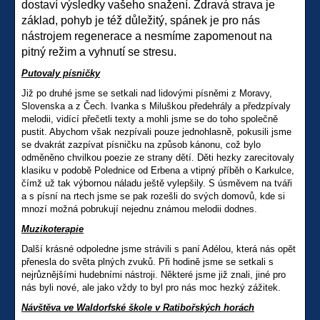
dostaví výsledky vašeho snažení. Zdravá strava je
základ, pohyb je též důležitý, spánek je pro nás
nástrojem regenerace a nesmíme zapomenout na
pitný režim a vyhnutí se stresu.
Putovaly písničky
Již po druhé jsme se setkali nad lidovými písněmi z Moravy,
Slovenska a z Čech. Ivanka s Miluškou předehrály a předzpívaly
melodii, vidící přečetli texty a mohli jsme se do toho společně
pustit. Abychom však nezpívali pouze jednohlasně, pokusili jsme
se dvakrát zazpívat písničku na způsob kánonu, což bylo
odměněno chvilkou poezie ze strany dětí. Děti hezky zarecitovaly
klasiku v podobě Polednice od Erbena a vtipný příběh o Karkulce,
čímž už tak výbornou náladu ještě vylepšily. S úsměvem na tváři
a s písní na rtech jsme se pak rozešli do svých domovů, kde si
mnozí možná pobrukují nejednu známou melodii dodnes.
Muzikoterapie
Další krásné odpoledne jsme strávili s paní Adélou, která nás opět
přenesla do světa plných zvuků. Při hodině jsme se setkali s
nejrůznějšími hudebními nástroji. Některé jsme již znali, jiné pro
nás byli nové, ale jako vždy to byl pro nás moc hezký zážitek.
Návštěva ve Waldorfské škole v Ratibořských horách