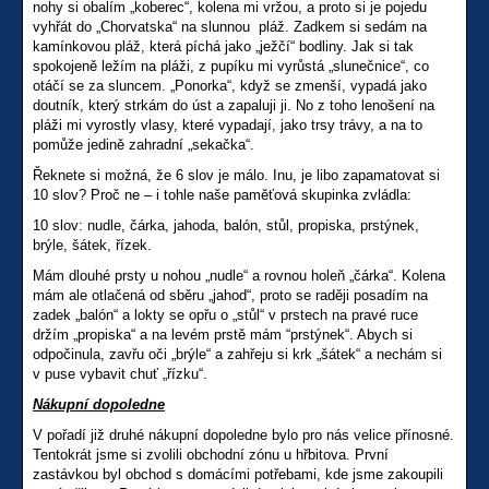
nohy si obalím „koberec“, kolena mi vržou, a proto si je pojedu
vyhřát do „Chorvatska“ na slunnou pláž. Zadkem si sedám na
kamínkovou pláž, která píchá jako „ježčí“ bodliny. Jak si tak
spokojeně ležím na pláži, z pupíku mi vyrůstá „slunečnice“, co
otáčí se za sluncem. „Ponorka“, když se zmenší, vypadá jako
doutník, který strkám do úst a zapaluji ji. No z toho lenošení na
pláži mi vyrostly vlasy, které vypadají, jako trsy trávy, a na to
pomůže jedině zahradní „sekačka“.
Řeknete si možná, že 6 slov je málo. Inu, je libo zapamatovat si
10 slov? Proč ne – i tohle naše paměťová skupinka zvládla:
10 slov: nudle, čárka, jahoda, balón, stůl, propiska, prstýnek,
brýle, šátek, řízek.
Mám dlouhé prsty u nohou „nudle“ a rovnou holeň „čárka“. Kolena
mám ale otlačená od sběru „jahod“, proto se raději posadím na
zadek „balón“ a lokty se opřu o „stůl“ v prstech na pravé ruce
držím „propiska“ a na levém prstě mám “prstýnek“. Abych si
odpočinula, zavřu oči „brýle“ a zahřeju si krk „šátek“ a nechám si
v puse vybavit chuť „řízku“.
Nákupní dopoledne
V pořadí již druhé nákupní dopoledne bylo pro nás velice přínosné.
Tentokrát jsme si zvolili obchodní zónu u hřbitova. První
zastávkou byl obchod s domácími potřebami, kde jsme zakoupili