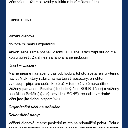
Vám všem, užijte si svátky v klidu a buďte šťastní jen.
Hanka a Jirka
Vážení členové,
dovolte mi malou vzpomínku.
Abych sebe sama poznal, k tomu Ti, Pane, stačí zapustit do mě
kotvu bolesti. Zatáhneš za lano a já se probudím.
(Saint – Exupéry)
Máme přesně nastavený čas odchodu z tohoto světa, ani o vteřinu
navíc. Vlak, který nabírá na nástupišti pasažéry, a někteří
vystupují, přijel pro duše, které už v tomto životě nespatříme.
Vážený pan Josef Poucha (dlouholetý člen SONS Tábor) a vážený
pan Milan Pešák (bývalý prezident SONS), opustili své drahé.
Věnujme jim tichou vzpomínku.
Organizační věci na odbočce
Rekondiční pobyt
Vážení členové, máme poslední místa na rekondiční pobyt. Pokud