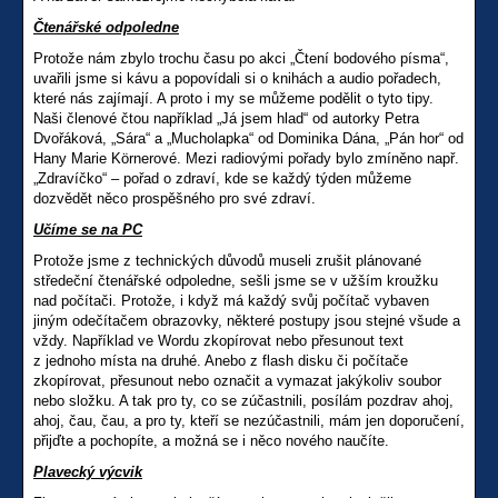
Čtenářské odpoledne
Protože nám zbylo trochu času po akci „Čtení bodového písma“,
uvařili jsme si kávu a popovídali si o knihách a audio pořadech,
které nás zajímají. A proto i my se můžeme podělit o tyto tipy.
Naši členové čtou například „Já jsem hlad“ od autorky Petra
Dvořáková, „Sára“ a „Mucholapka“ od Dominika Dána, „Pán hor“ od
Hany Marie Körnerové. Mezi radiovými pořady bylo zmíněno např.
„Zdravíčko“ – pořad o zdraví, kde se každý týden můžeme
dozvědět něco prospěšného pro své zdraví.
Učíme se na PC
Protože jsme z technických důvodů museli zrušit plánované
středeční čtenářské odpoledne, sešli jsme se v užším kroužku
nad počítači. Protože, i když má každý svůj počítač vybaven
jiným odečítačem obrazovky, některé postupy jsou stejné všude a
vždy. Například ve Wordu zkopírovat nebo přesunout text
z jednoho místa na druhé. Anebo z flash disku či počítače
zkopírovat, přesunout nebo označit a vymazat jakýkoliv soubor
nebo složku. A tak pro ty, co se zúčastnili, posílám pozdrav ahoj,
ahoj, čau, čau, a pro ty, kteří se nezúčastnili, mám jen doporučení,
přijďte a pochopíte, a možná se i něco nového naučíte.
Plavecký výcvik