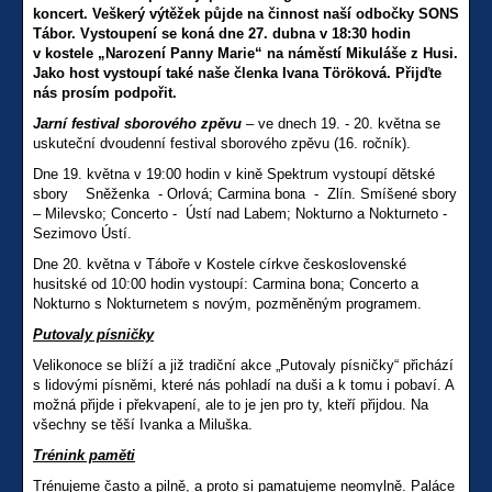
koncert. Veškerý výtěžek půjde na činnost naší odbočky SONS
Tábor. Vystoupení se koná dne 27. dubna v 18:30 hodin
v kostele „Narození Panny Marie“ na náměstí Mikuláše z Husi.
Jako host vystoupí také naše členka Ivana Töröková. Přijďte
nás prosím podpořit.
Jarní festival sborového zpěvu
– ve dnech 19. - 20. května se
uskuteční dvoudenní festival sborového zpěvu (16. ročník).
Dne 19. května v 19:00 hodin v kině Spektrum vystoupí dětské
sbory Sněženka - Orlová; Carmina bona - Zlín. Smíšené sbory
– Milevsko; Concerto - Ústí nad Labem; Nokturno a Nokturneto -
Sezimovo Ústí.
Dne 20. května v Táboře v Kostele církve československé
husitské od 10:00 hodin vystoupí: Carmina bona; Concerto a
Nokturno s Nokturnetem s novým, pozměněným programem.
Putovaly písničky
Velikonoce se blíží a již tradiční akce „Putovaly písničky“ přichází
s lidovými písněmi, které nás pohladí na duši a k tomu i pobaví. A
možná přijde i překvapení, ale to je jen pro ty, kteří přijdou. Na
všechny se těší Ivanka a Miluška.
Trénink paměti
Trénujeme často a pilně, a proto si pamatujeme neomylně. Paláce