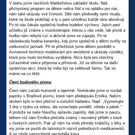
V lednu jsme navštívili Waldorfskou základní školu. Náš
přichystaný program se dětem velice líbil a na oplátku pro nás,
nám také ukázaly své činnosti. Děti nám předvedly ranní rituály,
které na škole probíhají a ty s paní učitelkou každé ráno absolvují.
Po té nás čekala společná hodina hudební výchovy. Jejich paní
učitelku již známe z muzikoterapie, kterou u nás vede, tak písně a
hudba nám nebyla cizí a aktivně jsme se zapojily. Po té
následovala hodina keramiky, kdy jsme společně s dětmi tvořily na
velikonoční jarmark. Při té příležitosti jsme dětem pověděli o
Axmanově technice modelování pro nevidomé a ukázaly výrobky,
které jsou touto technikou vyráběné. Akce byla pro všechny
zúčastněné velice příjemná a přínosná. Již se těšíme na další
společnou akci, která by měla být na velbloudí farmu. Tak se
máme na co těšit.
Čtení bodového písma
Čtení nám začalo humorně a tajemně. Tentokráte jsme si rozdali
papírky v Braillově písmu, které nám předepsala Emilka. Naším
úkolem bylo si text přečíst a rozluštit hádanku. Např. „Vyjmenujte
3 dny v týdnu za sebou, ale vynechejte pondělí, středu a pátek.“.
A protože se naše hlavičky opravdu zapotily, dali jsme si pauzu,
během níž nám Emilka přečetla známý i neznámý příběh o kávě
v českých zemích. Pak už nám na stole přistály krabičky s léky a
my jsme se pustili do latinských názvů jednotlivých medikamentů.
A na závěr samozřejmě nechyběla káva.