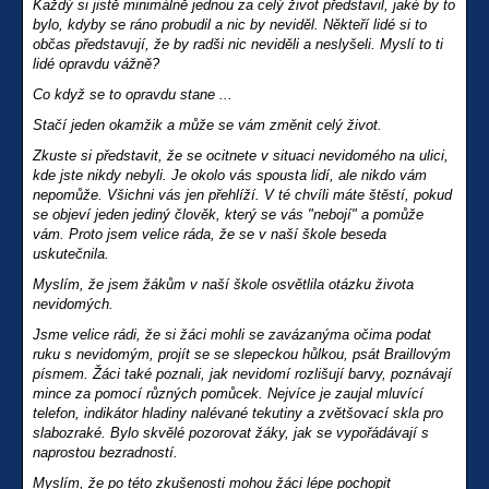
Každý si jistě minimálně jednou za celý život představil, jaké by to
bylo, kdyby se ráno probudil a nic by neviděl. Někteří lidé si to
občas představují, že by radši nic neviděli a neslyšeli. Myslí to ti
lidé opravdu vážně?
Co když se to opravdu stane ...
Stačí jeden okamžik a může se vám změnit celý život.
Zkuste si představit, že se ocitnete v situaci nevidomého na ulici,
kde jste nikdy nebyli. Je okolo vás spousta lidí, ale nikdo vám
nepomůže. Všichni vás jen přehlíží. V té chvíli máte štěstí, pokud
se objeví jeden jediný člověk, který se vás "nebojí" a pomůže
vám. Proto jsem velice ráda, že se v naší škole beseda
uskutečnila.
Myslím, že jsem žákům v naší škole osvětlila otázku života
nevidomých.
Jsme velice rádi, že si žáci mohli se zavázanýma očima podat
ruku s nevidomým, projít se se slepeckou hůlkou, psát Braillovým
písmem. Žáci také poznali, jak nevidomí rozlišují barvy, poznávají
mince za pomocí různých pomůcek. Nejvíce je zaujal mluvící
telefon, indikátor hladiny nalévané tekutiny a zvětšovací skla pro
slabozraké. Bylo skvělé pozorovat žáky, jak se vypořádávají s
naprostou bezradností.
Myslím, že po této zkušenosti mohou žáci lépe pochopit