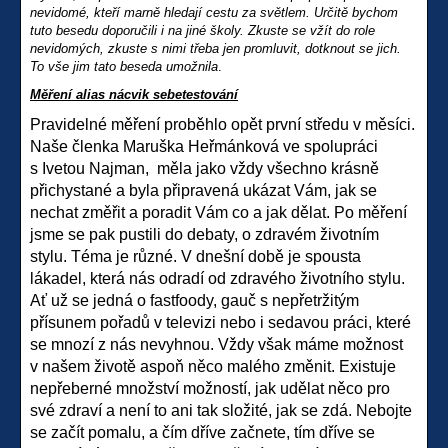
nevidomé, kteří marně hledají cestu za světlem. Určitě bychom
tuto besedu doporučili i na jiné školy. Zkuste se vžít do role
nevidomých, zkuste s nimi třeba jen promluvit, dotknout se jich.
To vše jim tato beseda umožnila
.
Měření alias nácvik sebetestování
Pravidelné měření proběhlo opět první středu v měsíci.
Naše členka Maruška Heřmánková ve spolupráci
s Ivetou Najman, měla jako vždy všechno krásně
přichystané a byla připravená ukázat Vám, jak se
nechat změřit a poradit Vám co a jak dělat. Po měření
jsme se pak pustili do debaty, o zdravém životním
stylu. Téma je různé. V dnešní době je spousta
lákadel, která nás odradí od zdravého životního stylu.
Ať už se jedná o fastfoody, gauč s nepřetržitým
přísunem pořadů v televizi nebo i sedavou práci, které
se mnozí z nás nevyhnou. Vždy však máme možnost
v našem životě aspoň něco malého změnit. Existuje
nepřeberné množství možností, jak udělat něco pro
své zdraví a není to ani tak složité, jak se zdá. Nebojte
se začít pomalu, a čím dříve začnete, tím dříve se