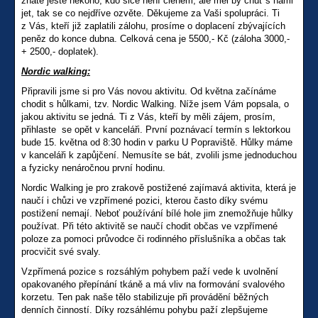
znáte ještě někoho, kdo sice není členem, ale měl by chuť s námi
jet, tak se co nejdříve ozvěte. Děkujeme za Vaši spolupráci. Ti
z Vás, kteří již zaplatili zálohu, prosíme o doplacení zbývajících
peněz do konce dubna. Celková cena je 5500,- Kč (záloha 3000,-
+ 2500,- doplatek).
Nordic walking:
Připravili jsme si pro Vás novou aktivitu. Od května začínáme
chodit s hůlkami, tzv. Nordic Walking. Níže jsem Vám popsala, o
jakou aktivitu se jedná. Ti z Vás, kteří by měli zájem, prosím,
přihlaste se opět v kanceláři. První poznávací termín s lektorkou
bude 15. května od 8:30 hodin v parku U Popraviště. Hůlky máme
v kanceláři k zapůjčení. Nemusíte se bát, zvolili jsme jednoduchou
a fyzicky nenáročnou první hodinu.
Nordic Walking je pro zrakově postižené zajímavá aktivita, která je
naučí i chůzi
ve vzpřímené pozici, kterou často díky svému
postižení nemají. Neboť používání bílé hole jim znemožňuje hůlky
používat. Při této aktivitě se naučí chodit občas ve vzpřímené
poloze za pomoci průvodce či rodinného příslušníka a občas tak
procvičit své svaly.
Vzpřímená pozice s rozsáhlým pohybem paží vede k uvolnění
opakovaného přepínání tkáně a má vliv na formování svalového
korzetu. Ten pak naše tělo stabilizuje při provádění běžných
denních činností. Díky rozsáhlému pohybu paží zlepšujeme