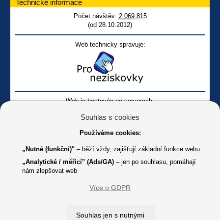
Technické informace
Počet návštěv:
2 069 815
(od 28.10.2012)
Web technicky spravuje:
Web je hostován na serverech:
Souhlas s cookies
Používáme cookies:
„Nutné (funkční)"
– běží vždy, zajišťují základní funkce webu
„Analytické / měřicí" (Ads/GA)
– jen po souhlasu, pomáhají
nám zlepšovat web
Facebook SONS
Facebook sbírky Bílá pastelka
SONS
Více o GDPR
Online
Youtube SONS
K jakémukoliv užití textů a obrázků uvedených na tomto serveru je
Souhlas jen s nutnými