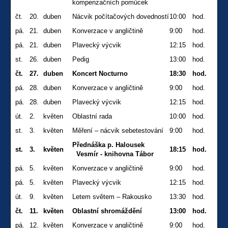
kompenzačních pomůcek
čt.
20.
duben
Nácvik počítačových dovedností
10:00
hod.
pá.
21.
duben
Konverzace v angličtině
9:00
hod.
pá.
21.
duben
Plavecký výcvik
12:15
hod.
st.
26.
duben
Pedig
13:00
hod.
čt.
27.
duben
Koncert Nocturno
18:30
hod.
pá.
28.
duben
Konverzace v angličtině
9:00
hod.
pá.
28.
duben
Plavecký výcvik
12:15
hod.
út.
2.
květen
Oblastní rada
10:00
hod.
st.
3.
květen
Měření – nácvik sebetestování
9:00
hod.
Přednáška p. Halousek
st.
3.
květen
18:15
hod.
Vesmír - knihovna Tábor
pá.
5.
květen
Konverzace v angličtině
9:00
hod.
pá.
5.
květen
Plavecký výcvik
12:15
hod.
út.
9.
květen
Letem světem – Rakousko
13:30
hod.
čt.
11.
květen
Oblastní shromáždění
13:00
hod.
pá.
12.
květen
Konverzace v angličtině
9:00
hod.