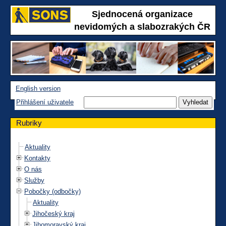
Sjednocená organizace
nevidomých a slabozrakých ČR
English version
Přihlášení uživatele
Rubriky
Aktuality
Kontakty
O nás
Služby
Pobočky (odbočky)
Aktuality
Jihočeský kraj
Jihomoravský kraj