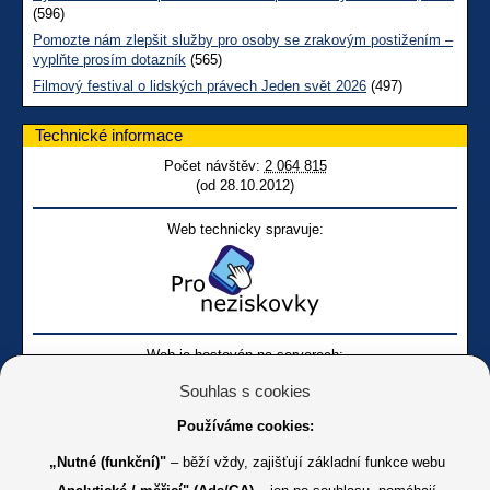
(596)
Pomozte nám zlepšit služby pro osoby se zrakovým postižením –
vyplňte prosím dotazník
(565)
Filmový festival o lidských právech Jeden svět 2026
(497)
Technické informace
Počet návštěv:
2 064 815
(od 28.10.2012)
Web technicky spravuje:
Web je hostován na serverech:
Souhlas s cookies
Používáme cookies:
„Nutné (funkční)"
– běží vždy, zajišťují základní funkce webu