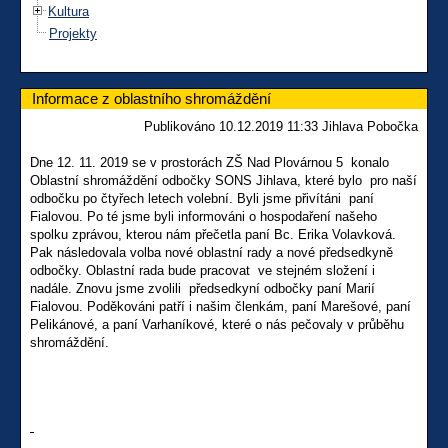
Kultura
Projekty
Informace z oblastního shromáždění
Publikováno 10.12.2019 11:33 Jihlava Pobočka
Dne 12. 11. 2019 se v prostorách ZŠ Nad Plovárnou 5 konalo
Oblastní shromáždění odbočky SONS Jihlava, které bylo pro naší
odbočku po čtyřech letech volební. Byli jsme přivítáni paní
Fialovou. Po té jsme byli informováni o hospodaření našeho
spolku zprávou, kterou nám přečetla paní Bc. Erika Volavková.
Pak následovala volba nové oblastní rady a nové předsedkyně
odbočky. Oblastní rada bude pracovat ve stejném složení i
nadále. Znovu jsme zvolili předsedkyní odbočky paní Marií
Fialovou. Poděkováni patří i našim členkám, paní Marešové, paní
Pelikánové, a paní Varhaníkové, které o nás pečovaly v průběhu
shromáždění.