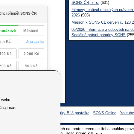
SONS ČR, z. s.
(601)
Filmový festival o lidských právech
2026
(503)
Měsíčník SONS CL červen č. 123 
05/2026 Informace a odpovědi na d
Sociálně právní poradny SONS
(255
e webu
áhají nám
Facebook SONS
Facebook sbírky Bílá pastelka
SONS Online
Youtub
oliv užití textů a obrázků uvedených na tomto serveru je třeba souhlas prov