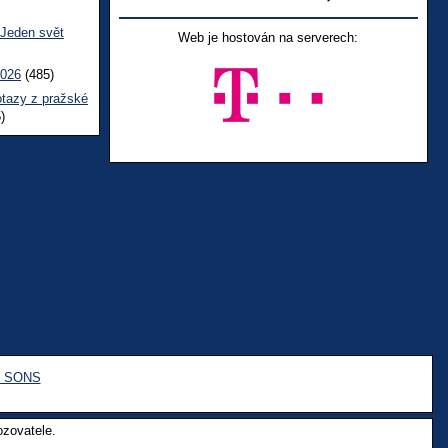
 Jeden svět
Web je hostován na serverech:
2026
(485)
otazy z pražské
)
e SONS
ozovatele.