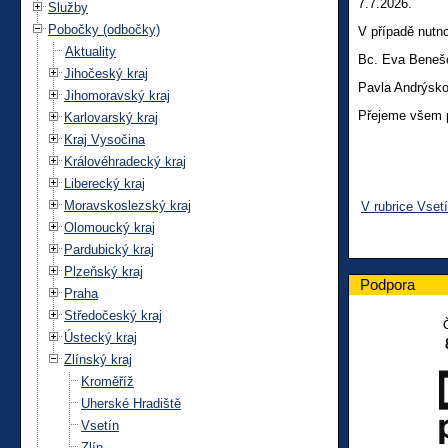
7.7.2026.
Služby
Pobočky (odbočky)
V případě nutn
Aktuality
Bc. Eva Benešo
Jihočeský kraj
Pavla Andrýskov
Jihomoravský kraj
Přejeme všem p
Karlovarský kraj
Kraj Vysočina
Královéhradecký kraj
Liberecký kraj
Moravskoslezský kraj
V rubrice Vset
Olomoucký kraj
Pardubický kraj
Plzeňský kraj
Podpora
Praha
Středočeský kraj
Ústecký kraj
Zlínský kraj
Kroměříž
Uherské Hradiště
Vsetín
Zlín