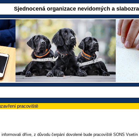
Sjednocená organizace nevidomých a slabozr
uzavření pracoviště
iž informovali dříve, z důvodu čerpání dovolené bude pracoviště SONS Vsetín