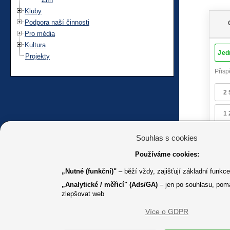
Kluby
Podpora naší činnosti
Pro média
Kultura
Projekty
Souhlas s cookies
Používáme cookies:
„Nutné (funkční)"
– běží vždy, zajišťují základní funkc
„Analytické / měřicí" (Ads/GA)
– jen po souhlasu, pom
zlepšovat web
Více o GDPR
K jakémuk