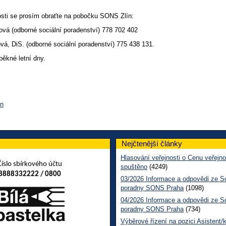
osti se prosím obraťte na pobočku SONS Zlín:
vá (odborné sociální poradenství) 778 702 402
á, DiS. (odborné sociální poradenství) 775 438 131.
ěkné letní dny.
ín
Nejčtenější články
Hlasování veřejnosti o Cenu veřejno
Číslo sbírkového účtu
spuštěno
(4249)
8888332222 / 0800
03/2026 Informace a odpovědi ze So
poradny SONS Praha
(1098)
04/2026 Informace a odpovědi ze So
poradny SONS Praha
(734)
Výběrové řízení na pozici Asistent/