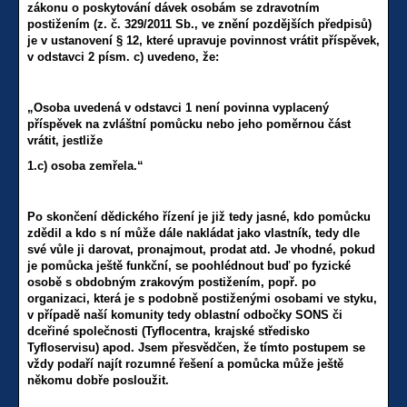
zákonu o poskytování dávek osobám se zdravotním
postižením (z. č. 329/2011 Sb., ve znění pozdějších předpisů)
je v ustanovení § 12, které upravuje povinnost vrátit příspěvek,
v odstavci 2 písm. c) uvedeno, že:
„Osoba uvedená v odstavci 1 není povinna vyplacený
příspěvek na zvláštní pomůcku nebo jeho poměrnou část
vrátit, jestliže
1.c) osoba zemřela.“
Po skončení dědického řízení je již tedy jasné, kdo pomůcku
zdědil a kdo s ní může dále nakládat jako vlastník, tedy dle
své vůle ji darovat, pronajmout, prodat atd. Je vhodné, pokud
je pomůcka ještě funkční, se poohlédnout buď po fyzické
osobě s obdobným zrakovým postižením, popř. po
organizaci, která je s podobně postiženými osobami ve styku,
v případě naší komunity tedy oblastní odbočky SONS či
dceřiné společnosti (Tyflocentra, krajské středisko
Tyfloservisu) apod. Jsem přesvědčen, že tímto postupem se
vždy podaří najít rozumné řešení a pomůcka může ještě
někomu dobře posloužit.