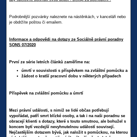
Podrobnější pozvánky naleznete na nástěnkách, v kanceláři nebo
je obdržíte poštou či emailem.
Informace a odpovědi na dotazy ze Sociálně právní poradny
SONS 07/2020
První ze série letních článků zaměříme na:
úmrtí v souvislosti s příspěvkem na zvláštní pomůcku a
žádost o kratší pracovní dobu v některých případech
Příspěvek na zvláštní pomůcku a úmrtí
Mezi právní události, s nimiž se lidé občas potřebují
vypořádat, patří smrt blízké osoby, a tak i na naši poradnu se
obracejí klienti s dotazy, které s touto smutnou, ale bohužel s
koncem bytí vezdejší nevyhnutelnou událostí souvisejí.
Nejčastějším dotazem bývá, jak naložit s pomůckou, na kterou