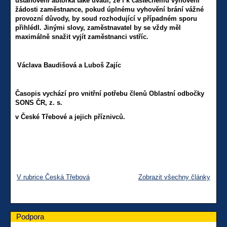
ustanovení autorka také uvádí, že i k částečnému vyhovění
žádosti zaměstnance, pokud úplnému vyhovění brání vážné
provozní důvody, by soud rozhodující v případném sporu
přihlédl. Jinými slovy, zaměstnavatel by se vždy měl
maximálně snažit vyjít zaměstnanci vstříc.
Václava Baudišová a Luboš Zajíc
Časopis vychází pro vnitřní potřebu členů Oblastní odbočky
SONS ČR, z. s.
v České Třebové a jejich příznivců.
V rubrice Česká Třebová
Zobrazit všechny články
Podpora