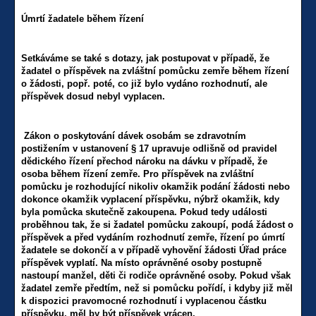
Úmrtí žadatele během řízení
Setkáváme se také s dotazy, jak postupovat v případě, že
žadatel o příspěvek na zvláštní pomůcku zemře během řízení
o žádosti, popř. poté, co již bylo vydáno rozhodnutí, ale
příspěvek dosud nebyl vyplacen.
Zákon o poskytování dávek osobám se zdravotním
postižením v ustanovení § 17 upravuje odlišně od pravidel
dědického řízení přechod nároku na dávku v případě, že
osoba během řízení zemře. Pro příspěvek na zvláštní
pomůcku je rozhodující nikoliv okamžik podání žádosti nebo
dokonce okamžik vyplacení příspěvku, nýbrž okamžik, kdy
byla pomůcka skutečně zakoupena. Pokud tedy události
proběhnou tak, že si žadatel pomůcku zakoupí, podá žádost o
příspěvek a před vydáním rozhodnutí zemře, řízení po úmrtí
žadatele se dokončí a v případě vyhovění žádosti Úřad práce
příspěvek vyplatí. Na místo oprávněné osoby postupně
nastoupí manžel, děti či rodiče oprávněné osoby. Pokud však
žadatel zemře předtím, než si pomůcku pořídí, i kdyby již měl
k dispozici pravomocné rozhodnutí i vyplacenou částku
příspěvku, měl by být příspěvek vrácen.