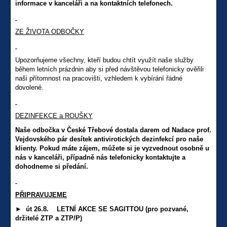
informace v kanceláři a na kontaktních telefonech.
ZE ŽIVOTA ODBOČKY
Upozorňujeme všechny, kteří budou chtít využít naše služby
během letních prázdnin aby si před návštěvou telefonicky ověřili
naši přítomnost na pracovišti, vzhledem k vybírání řádné
dovolené.
DEZINFEKCE a ROUŠKY
Naše odbočka v České Třebové dostala darem od Nadace prof.
Vejdovského pár desítek antivirotických dezinfekcí pro naše
klienty. Pokud máte zájem, můžete si je vyzvednout osobně u
nás v kanceláři, případně nás telefonicky kontaktujte a
dohodneme si předání.
PŘIPRAVUJEME
► út 26.8. LETNÍ AKCE SE SAGITTOU (pro pozvané,
držitelé ZTP a ZTP/P)