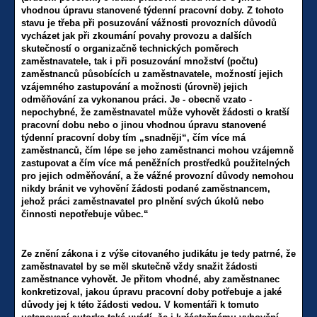
vhodnou úpravu stanovené týdenní pracovní doby. Z tohoto
stavu je třeba při posuzování vážnosti provozních důvodů
vycházet jak při zkoumání povahy provozu a dalších
skutečností o organizačně technických poměrech
zaměstnavatele, tak i při posuzování množství (počtu)
zaměstnanců působících u zaměstnavatele, možností jejich
vzájemného zastupování a možnosti (úrovně) jejich
odměňování za vykonanou práci. Je - obecně vzato -
nepochybné, že zaměstnavatel může vyhovět žádosti o kratší
pracovní dobu nebo o jinou vhodnou úpravu stanovené
týdenní pracovní doby tím „snadněji“, čím více má
zaměstnanců, čím lépe se jeho zaměstnanci mohou vzájemně
zastupovat a čím více má peněžních prostředků použitelných
pro jejich odměňování, a že vážné provozní důvody nemohou
nikdy bránit ve vyhovění žádosti podané zaměstnancem,
jehož práci zaměstnavatel pro plnění svých úkolů nebo
činnosti nepotřebuje vůbec.“
Ze znění zákona i z výše citovaného judikátu je tedy patrné, že
zaměstnavatel by se měl skutečně vždy snažit žádosti
zaměstnance vyhovět. Je přitom vhodné, aby zaměstnanec
konkretizoval, jakou úpravu pracovní doby potřebuje a jaké
důvody jej k této žádosti vedou. V komentáři k tomuto