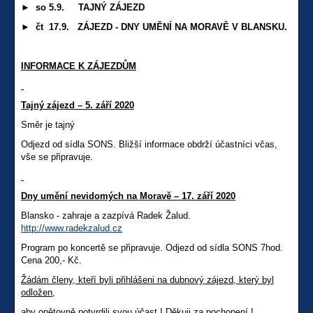
► so 5.9. TAJNÝ ZÁJEZD
► čt 17.9. ZÁJEZD - DNY UMĚNÍ NA MORAVĚ V BLANSKU.
INFORMACE K ZÁJEZDŮM
Tajný zájezd – 5. září 2020
Směr je tajný
Odjezd od sídla SONS. Bližší informace obdrží účastníci včas,
vše se připravuje.
Dny umění nevidomých na Moravě – 17. září 2020
Blansko - zahraje a zazpívá Radek Žalud.
http://www.radekzalud.cz
Program po koncertě se připravuje. Odjezd od sídla SONS 7hod.
Cena 200,- Kč.
Žádám členy, kteří byli přihlášeni na dubnový zájezd, který byl
odložen,
aby opětovně potvrdili svou účast ! Děkuji za pochopení !