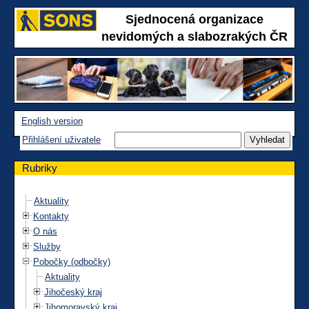
Sjednocená organizace
nevidomých a slabozrakých ČR
English version
Přihlášení uživatele
Rubriky
Aktuality
Kontakty
O nás
Služby
Pobočky (odbočky)
Aktuality
Jihočeský kraj
Jihomoravský kraj