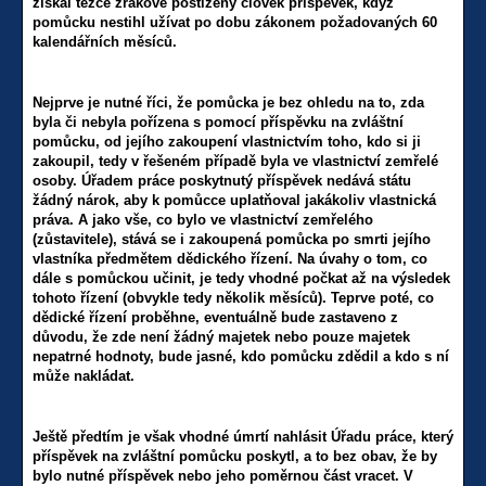
získal těžce zrakově postižený člověk příspěvek, když
pomůcku nestihl užívat po dobu zákonem požadovaných 60
kalendářních měsíců.
Nejprve je nutné říci, že pomůcka je bez ohledu na to, zda
byla či nebyla pořízena s pomocí příspěvku na zvláštní
pomůcku, od jejího zakoupení vlastnictvím toho, kdo si ji
zakoupil, tedy v řešeném případě byla ve vlastnictví zemřelé
osoby. Úřadem práce poskytnutý příspěvek nedává státu
žádný nárok, aby k pomůcce uplatňoval jakákoliv vlastnická
práva. A jako vše, co bylo ve vlastnictví zemřelého
(zůstavitele), stává se i zakoupená pomůcka po smrti jejího
vlastníka předmětem dědického řízení. Na úvahy o tom, co
dále s pomůckou učinit, je tedy vhodné počkat až na výsledek
tohoto řízení (obvykle tedy několik měsíců). Teprve poté, co
dědické řízení proběhne, eventuálně bude zastaveno z
důvodu, že zde není žádný majetek nebo pouze majetek
nepatrné hodnoty, bude jasné, kdo pomůcku zdědil a kdo s ní
může nakládat.
Ještě předtím je však vhodné úmrtí nahlásit Úřadu práce, který
příspěvek na zvláštní pomůcku poskytl, a to bez obav, že by
bylo nutné příspěvek nebo jeho poměrnou část vracet. V