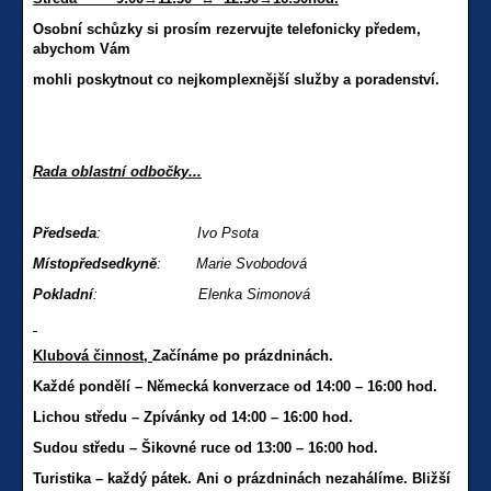
Osobní schůzky si prosím rezervujte telefonicky předem,
abychom Vám
mohli poskytnout co nejkomplexnější služby a poradenství.
Rada oblastní odbočky...
Předseda
: Ivo Psota
Místopředsedkyně
: Marie Svobodová
Pokladní
: Elenka Simonová
Klubová činnost,
Začínáme po prázdninách.
Každé pondělí – Německá konverzace od 14:00 – 16:00 hod.
Lichou středu – Zpívánky od 14:00 – 16:00 hod.
Sudou středu – Šikovné ruce od 13:00 – 16:00 hod.
Turistika – každý pátek. Ani o prázdninách nezahálíme. Bližší