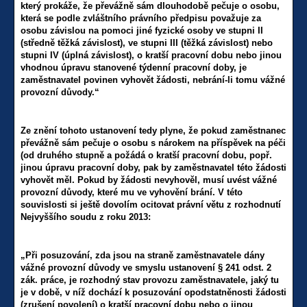
který prokáže, že převážně sám dlouhodobě pečuje o osobu,
která se podle zvláštního právního předpisu považuje za
osobu závislou na pomoci jiné fyzické osoby ve stupni II
(středně těžká závislost), ve stupni III (těžká závislost) nebo
stupni IV (úplná závislost), o kratší pracovní dobu nebo jinou
vhodnou úpravu stanovené týdenní pracovní doby, je
zaměstnavatel povinen vyhovět žádosti, nebrání-li tomu vážné
provozní důvody.“
Ze znění tohoto ustanovení tedy plyne, že pokud zaměstnanec
převážně sám pečuje o osobu s nárokem na příspěvek na péči
(od druhého stupně a požádá o kratší pracovní dobu, popř.
jinou úpravu pracovní doby, pak by zaměstnavatel této žádosti
vyhovět měl. Pokud by žádosti nevyhověl, musí uvést vážné
provozní důvody, které mu ve vyhovění brání. V této
souvislosti si ještě dovolím ocitovat právní větu z rozhodnutí
Nejvyššího soudu z roku 2013:
„Při posuzování, zda jsou na straně zaměstnavatele dány
vážné provozní důvody ve smyslu ustanovení § 241 odst. 2
zák. práce, je rozhodný stav provozu zaměstnavatele, jaký tu
je v době, v níž dochází k posuzování opodstatněnosti žádosti
(zrušení povolení) o kratší pracovní dobu nebo o jinou