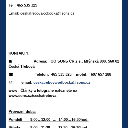
Tel.:
465 535 325
Email: ceskatrebova-odbocka@sons.cz
KONTAKTY:
☗
Adresa: OO SONS ČR z.s., Mlýnská 900, 560 02
Česká Třebová
☎
Telefon: 465 535 325, mobil: 607 657 188
@ email:
ceskatrebova-odbocka@sons.cz
www Články a fotografie naleznete na
www.sons.cz/ceskatrebova
Provozní doba:
Pondělí 9:00→12:00 ↔ 14:00→16:30hod.
Středa 9:00→11:30 ↔ 12:30→16:30hod.