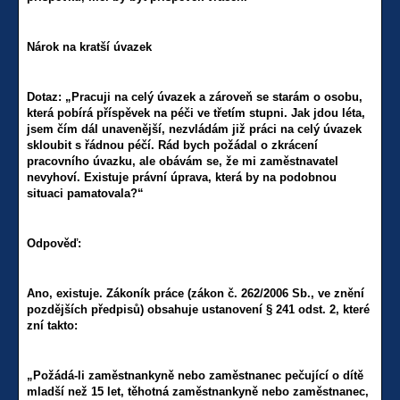
Nárok na kratší úvazek
Dotaz: „Pracuji na celý úvazek a zároveň se starám o osobu,
která pobírá příspěvek na péči ve třetím stupni. Jak jdou léta,
jsem čím dál unavenější, nezvládám již práci na celý úvazek
skloubit s řádnou péčí. Rád bych požádal o zkrácení
pracovního úvazku, ale obávám se, že mi zaměstnavatel
nevyhoví. Existuje právní úprava, která by na podobnou
situaci pamatovala?“
Odpověď:
Ano, existuje. Zákoník práce (zákon č. 262/2006 Sb., ve znění
pozdějších předpisů) obsahuje ustanovení § 241 odst. 2, které
zní takto:
„Požádá-li zaměstnankyně nebo zaměstnanec pečující o dítě
mladší než 15 let, těhotná zaměstnankyně nebo zaměstnanec,