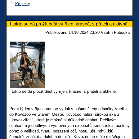
Projekty
I takto se dá prožít deštivý říjen, krásně, s přáteli a aktivně
Publikováno 14.10.2024 23:20 Vsetín Pobočka
I takto se dá prožít deštivý říjen, krásně, s přáteli a aktivně
První týden v říjnu jsme se vydali s našimi členy odbočky Vsetín
do Kovozoo ve Starém Městě. Kovozoo nabízí širokou škálu
,,kovozvířat “, které je možné si důkladně osahat. Pečlivým
osaháním jednotlivých vystavených exponátů jsme získali ucelený
obraz o velikosti, tvaru, posazení očí, nosu, uší, rohů, klů,
čumáků, zobáků a dalších detailů. Kovozoo se stále rozšiřuje a