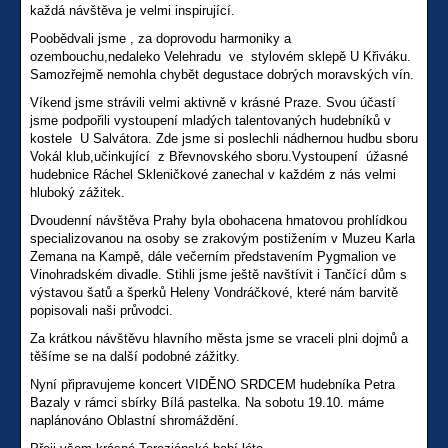
každá návštěva je velmi inspirující.
Poobědvali jsme , za doprovodu harmoniky a
ozembouchu,nedaleko Velehradu ve stylovém sklepě U Křiváku.
Samozřejmě nemohla chybět degustace dobrých moravských vín.
Víkend jsme strávili velmi aktivně v krásné Praze. Svou účastí
jsme podpořili vystoupení mladých talentovaných hudebníků v
kostele U Salvátora. Zde jsme si poslechli nádhernou hudbu sboru
Vokál klub,učinkující z Břevnovského sboru.Vystoupení úžasné
hudebnice Ráchel Skleničkové zanechal v každém z nás velmi
hluboký zážitek.
Dvoudenní návštěva Prahy byla obohacena hmatovou prohlídkou
specializovanou na osoby se zrakovým postižením v Muzeu Karla
Zemana na Kampě, dále večerním představením Pygmalion ve
Vinohradském divadle. Stihli jsme ještě navštívit i Tančící dům s
výstavou šatů a šperků Heleny Vondráčkové, které nám barvitě
popisovali naši průvodci.
Za krátkou návštěvu hlavního města jsme se vraceli plni dojmů a
těšíme se na další podobné zážitky.
Nyní připravujeme koncert VIDĚNO SRDCEM hudebníka Petra
Bazaly v rámci sbírky Bílá pastelka. Na sobotu 19.10. máme
naplánováno Oblastní shromáždění.