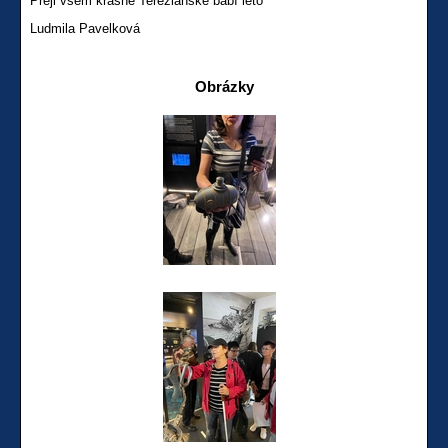
Přeji všem krásné Tereziánské babí léto
Ludmila Pavelková
Obrázky