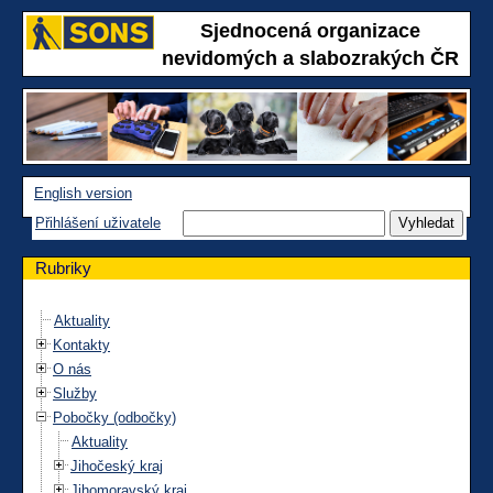
Sjednocená organizace
nevidomých a slabozrakých ČR
English version
Přihlášení uživatele
Rubriky
Aktuality
Kontakty
O nás
Služby
Pobočky (odbočky)
Aktuality
Jihočeský kraj
Jihomoravský kraj