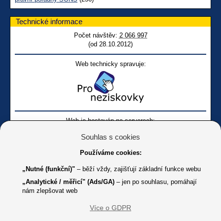
Technické informace
Počet návštěv:
2 066 997
(od 28.10.2012)
Web technicky spravuje:
Web je hostován na serverech:
Souhlas s cookies
Používáme cookies:
„Nutné (funkční)"
– běží vždy, zajišťují základní funkce webu
„Analytické / měřicí" (Ads/GA)
– jen po souhlasu, pomáhají
nám zlepšovat web
Facebook SONS
Facebook sbírky Bílá pastelka
SONS
Více o GDPR
Online
Youtube SONS