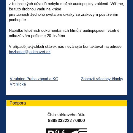
z technických důvodů nebylo možné audiopopisy začlenit. Věříme,
že tuto drobnou vadu na kráse
přístupnosti Jednoho světa pro diváky se zrakovým postižením
pochopíte.
Nabídku letošních dokumentárních filmů s audiopopisem včetně
odkazů vám pošleme 20. května.
V případě jakýchkoli otázek nás neváhejte kontaktovat na adrese
bezbarier@jedensvet.cz
V rubrice Praha západ a KC
Zobrazit všechny články
Vrchlická
Podpora
Číslo sbírkového účtu
8888332222 / 0800