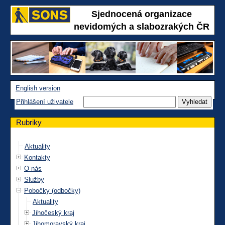
Sjednocená organizace
nevidomých a slabozrakých ČR
English version
Přihlášení uživatele
Rubriky
Aktuality
Kontakty
O nás
Služby
Pobočky (odbočky)
Aktuality
Jihočeský kraj
Jihomoravský kraj