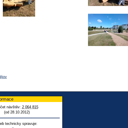
tějov
formace
čet návštěv:
2 064 815
(od 28.10.2012)
eb technicky spravuje: