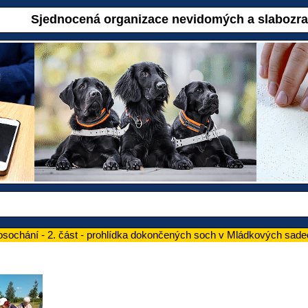
Sjednocená organizace nevidomých a slabozr
vosochání - 2. část - prohlídka dokončených soch v Mládkových sad