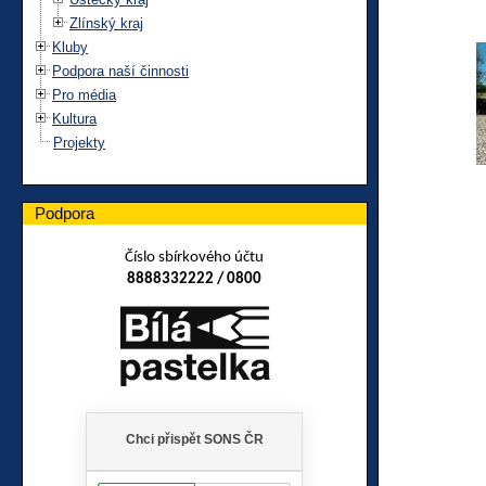
Zlínský kraj
Kluby
Podpora naší činnosti
Pro média
Kultura
Projekty
Podpora
Číslo sbírkového účtu
8888332222 / 0800