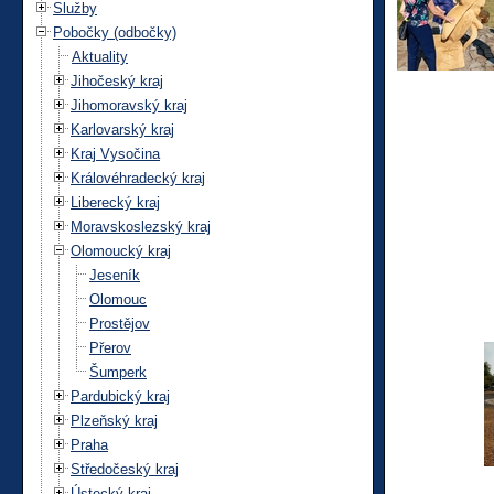
Služby
Pobočky (odbočky)
Aktuality
Jihočeský kraj
Jihomoravský kraj
Karlovarský kraj
Kraj Vysočina
Královéhradecký kraj
Liberecký kraj
Moravskoslezský kraj
Olomoucký kraj
Jeseník
Olomouc
Prostějov
Přerov
Šumperk
Pardubický kraj
Plzeňský kraj
Praha
Středočeský kraj
Ústecký kraj