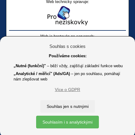
Web technicky spravuje:
Web je hostován na serverech:
Souhlas s cookies
Používáme cookies:
„Nutné (funkční)"
– běží vždy, zajišťují základní funkce webu
„Analytické / měřicí" (Ads/GA)
– jen po souhlasu, pomáhají
nám zlepšovat web
Facebook SONS
Facebook sbírky Bílá pastelka
SONS
Více o GDPR
Online
Youtube SONS
K jakémukoliv užití textů a obrázků uvedených na tomto serveru je
Souhlas jen s nutnými
třeba souhlas provozovatele.
Copyright © 2012 - 2026 SONS ČR, z. s.
Souhlasím i s analytickými
Ochrana osobních údajů (GDPR)