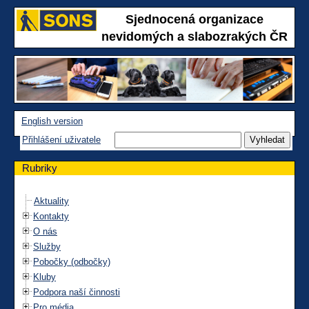
Sjednocená organizace
nevidomých a slabozrakých ČR
English version
Přihlášení uživatele
Rubriky
Aktuality
Kontakty
O nás
Služby
Pobočky (odbočky)
Kluby
Podpora naší činnosti
Pro média