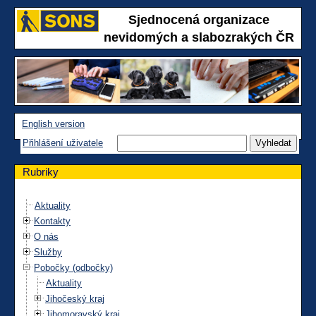
Sjednocená organizace
nevidomých a slabozrakých ČR
English version
Přihlášení uživatele
Rubriky
Aktuality
Kontakty
O nás
Služby
Pobočky (odbočky)
Aktuality
Jihočeský kraj
Jihomoravský kraj