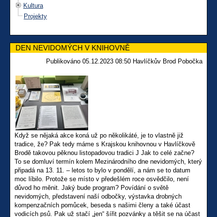
Kultura
Projekty
DEN NEVIDOMÝCH V KNIHOVNĚ
Publikováno 05.12.2023 08:50 Havlíčkův Brod Pobočka
Když se nějaká akce koná už po několikáté, je to vlastně již
tradice, že? Pak tedy máme s Krajskou knihovnou v Havlíčkově
Brodě takovou pěknou listopadovou tradici J Jak to celé začne?
To se domluví termín kolem Mezinárodního dne nevidomých, který
připadá na 13. 11. – letos to bylo v pondělí, a nám se to datum
moc líbilo. Protože se místo v předešlém roce osvědčilo, není
důvod ho měnit. Jaký bude program? Povídání o světě
nevidomých, představení naší odbočky, výstavka drobných
kompenzačních pomůcek, beseda s našimi členy a také účast
vodicích psů. Pak už stačí „jen“ šířit pozvánky a těšit se na účast