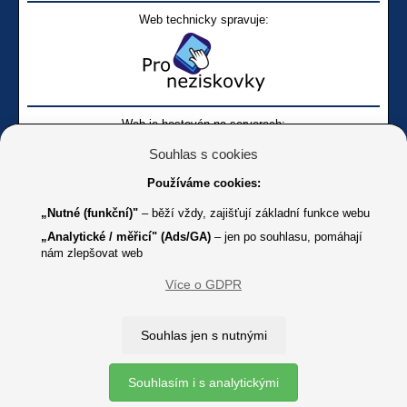
Web technicky spravuje:
Web je hostován na serverech:
Souhlas s cookies
Používáme cookies:
„Nutné (funkční)"
– běží vždy, zajišťují základní funkce webu
„Analytické / měřicí" (Ads/GA)
– jen po souhlasu, pomáhají
nám zlepšovat web
Facebook SONS
Facebook sbírky Bílá pastelka
SONS
Více o GDPR
Online
Youtube SONS
K jakémukoliv užití textů a obrázků uvedených na tomto serveru je
Souhlas jen s nutnými
třeba souhlas provozovatele.
Copyright © 2012 - 2026 SONS ČR, z. s.
Souhlasím i s analytickými
Ochrana osobních údajů (GDPR)