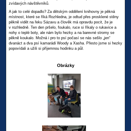
zvídavých návštěvníků.
A jak to celé dopadlo? Za dětským oddělení knihovny je pěkná
místnost, které se říká Rozhledna, je odtud přes prosklené stěny
pěkně vidět na řeku Sázavu a člověk má opravdu pocit, že je
v rozhledně. Ten den pršelo, foukalo, ruce si říkaly o rukavice a
nohy o teplé boty, ale nám bylo hezky a na barevné stromy se
pěkně koukalo. Možná i pro to psí počasí se nás sešlo „jen“
dvanáct a dva psí kamarádi Woody a Xasha. Přesto jsme si hezky
popovídali a užili si příjemnou hodinku a půl.
Obrázky