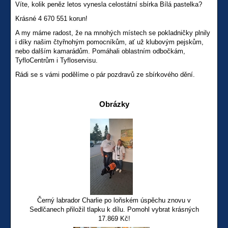
Víte, kolik peněz letos vynesla celostátní sbírka Bílá pastelka?
Krásné 4 670 551 korun!
A my máme radost, že na mnohých místech se pokladničky plnily
i díky našim čtyřnohým pomocníkům, ať už klubovým pejskům,
nebo dalším kamarádům. Pomáhali oblastním odbočkám,
TyfloCentrům i Tyfloservisu.
Rádi se s vámi podělíme o pár pozdravů ze sbírkového dění.
Obrázky
Černý labrador Charlie po loňském úspěchu znovu v
Sedlčanech přiložil tlapku k dílu. Pomohl vybrat krásných
17.869 Kč!