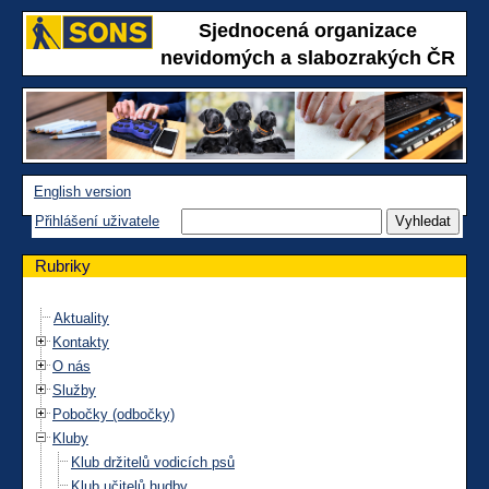
Sjednocená organizace
nevidomých a slabozrakých ČR
English version
Přihlášení uživatele
Rubriky
Aktuality
Kontakty
O nás
Služby
Pobočky (odbočky)
Kluby
Klub držitelů vodicích psů
Klub učitelů hudby