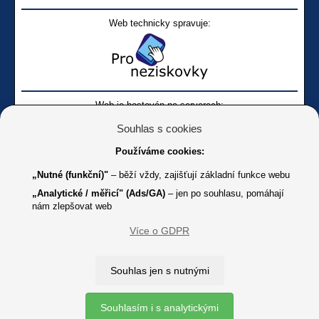
Web technicky spravuje:
Web je hostován na serverech:
Souhlas s cookies
Používáme cookies:
„Nutné (funkční)"
– běží vždy, zajišťují základní funkce webu
„Analytické / měřicí" (Ads/GA)
– jen po souhlasu, pomáhají
nám zlepšovat web
Facebook SONS
Facebook sbírky Bílá pastelka
SONS
Více o GDPR
Online
Youtube SONS
K jakémukoliv užití textů a obrázků uvedených na tomto serveru je
Souhlas jen s nutnými
třeba souhlas provozovatele.
Copyright © 2012 - 2026 SONS ČR, z. s.
Souhlasím i s analytickými
Ochrana osobních údajů (GDPR)