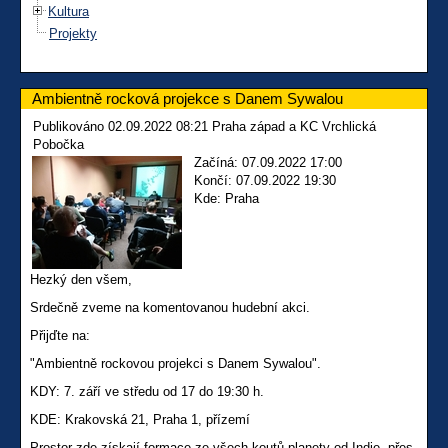
Kultura
Projekty
Ambientně rocková projekce s Danem Sywalou
Publikováno 02.09.2022 08:21 Praha západ a KC Vrchlická
Pobočka
Začíná: 07.09.2022 17:00
Končí: 07.09.2022 19:30
Kde: Praha
Hezký den všem,
Srdečně zveme na komentovanou hudební akci.
Přijďte na:
"Ambientně rockovou projekci s Danem Sywalou".
KDY: 7. září ve středu od 17 do 19:30 h.
KDE: Krakovská 21, Praha 1, přízemí
Prostor zde získají formace ze všech koutů planety od Indie, přes