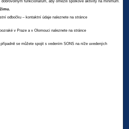
 dobrovolným funkcionářům, aby omezili spolkové aktivity na minimum.
ežimu.
ístní odbočku – kontaktní údaje naleznete na stránce
ozraké v Praze a v Olomouci naleznete na stránce
1, případně se můžete spojit s vedením SONS na níže uvedených