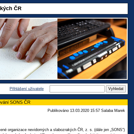
akých ČR
Přihlášení uživatele
ngování SONS ČR
Publikováno 13.03.2020 15:57 Salaba Marek
ené organizace nevidomých a slabozrakých ČR, z. s. (dále jen „SONS“)