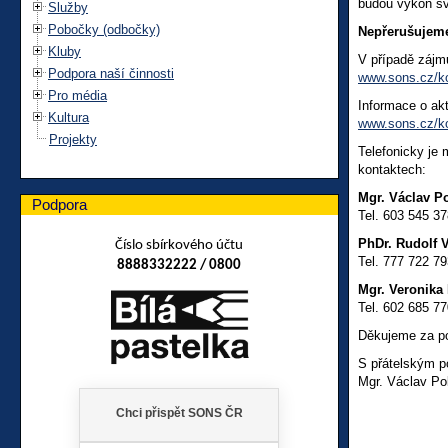
budou výkon sv
Služby
Pobočky (odbočky)
Nepřerušujeme
Kluby
V případě zájmu
Podpora naší činnosti
www.sons.cz/k
Pro média
Informace o ak
Kultura
www.sons.cz/ko
Projekty
Telefonicky je
kontaktech:
Mgr. Václav Po
Podpora
Tel. 603 545 37
PhDr. Rudolf V
Číslo sbírkového účtu
Tel. 777 722 79
8888332222 / 0800
Mgr. Veronika 
Tel. 602 685 77
Děkujeme za p
S přátelským 
Mgr. Václav Po