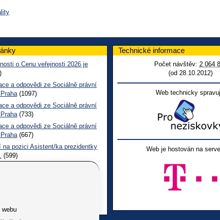
lity
lánky
Technické informace
nosti o Cenu veřejnosti 2026 je
Počet návštěv:
2 064 
)
(od 28.10.2012)
ace a odpovědi ze Sociálně právní
Web technicky spravuj
 Praha
(1097)
ace a odpovědi ze Sociálně právní
 Praha
(733)
ace a odpovědi ze Sociálně právní
 Praha
(667)
 na pozici Asistent/ka prezidentky
Web je hostován na serve
.
(599)
epšit služby pro osoby se
žením – vyplňte prosím dotazník
l o lidských právech Jeden svět
e webu