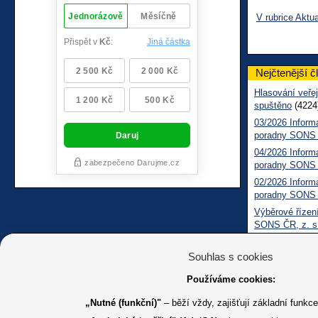
V rubrice Aktua
Nejčtenější č
Hlasování veřej
spuštěno
(4224
03/2026 Inform
poradny SONS
04/2026 Inform
poradny SONS
02/2026 Inform
poradny SONS
Výběrové řízení
SONS ČR, z. s
Pomozte nám zl
zrakovým posti
Souhlas s cookies
(568)
Používáme cookies:
Filmový festiva
2026
(502)
„Nutné (funkční)"
– běží vždy, zajišťují základní funkc