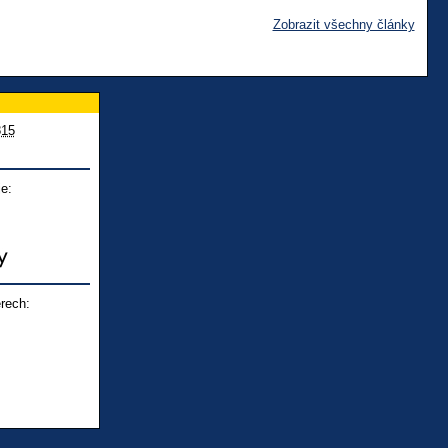
Zobrazit všechny články
815
e:
rech: