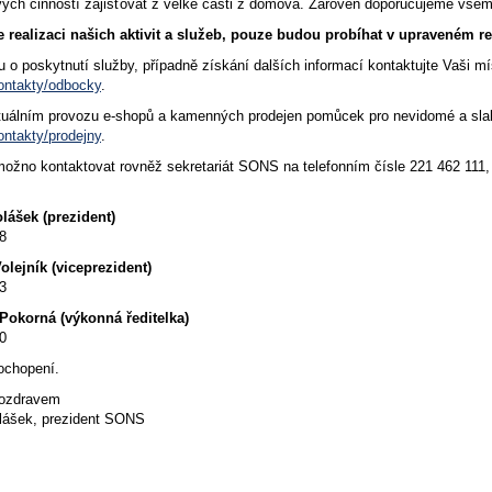
ých činností zajišťovat z velké části z domova. Zároveň doporučujeme všem
 realizaci našich aktivit a služeb, pouze budou probíhat v upraveném r
 o poskytnutí služby, případně získání dalších informací kontaktujte Vaši m
ontakty/odbocky
.
tuálním provozu e-shopů a kamenných prodejen pomůcek pro nevidomé a slab
ntakty/prodejny
.
 možno kontaktovat rovněž sekretariát SONS na telefonním čísle 221 462 11
lášek (prezident)
8
olejník (viceprezident)
3
Pokorná (výkonná ředitelka)
0
ochopení.
pozdravem
lášek, prezident SONS