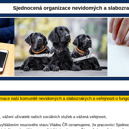
Sjednocená organizace nevidomých a slabozr
ormace naší komunitě nevidomých a slabozrakých a veřejnosti o fu
 vážení uživatelé našich sociálních služeb a vážená veřejnosti,
s vyhlášením nouzového stavu Vládou ČR oznamujeme, že pracovníci Sjednoc