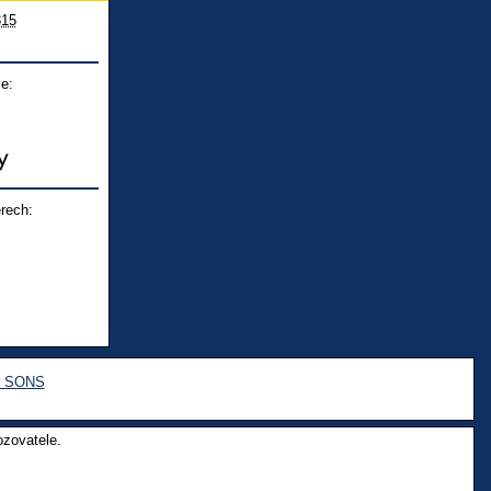
815
e:
rech:
e SONS
ozovatele.