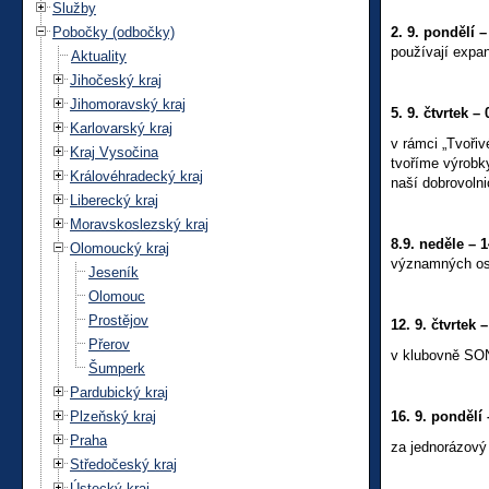
Služby
Pobočky (odbočky)
2. 9. pondělí 
používají expa
Aktuality
Jihočeský kraj
Jihomoravský kraj
5. 9. čtvrtek –
Karlovarský kraj
v rámci „Tvořiv
Kraj Vysočina
tvoříme výrobk
Královéhradecký kraj
naší dobrovoln
Liberecký kraj
Moravskoslezský kraj
8.9. neděle – 
Olomoucký kraj
významných oso
Jeseník
Olomouc
Prostějov
12. 9. čtvrtek –
Přerov
v klubovně SON
Šumperk
Pardubický kraj
Plzeňský kraj
16. 9. pondělí
Praha
za jednorázový 
Středočeský kraj
Ústecký kraj