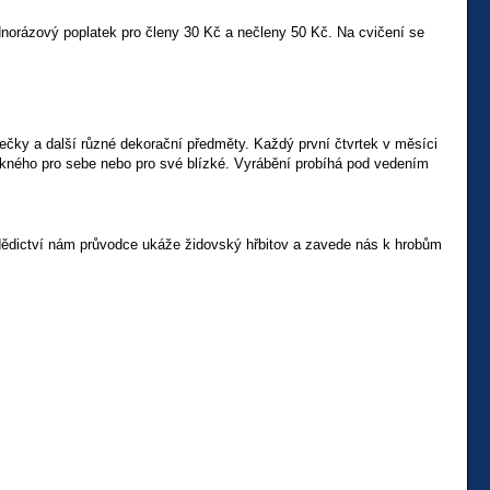
norázový poplatek pro členy 30 Kč a nečleny 50 Kč. Na cvičení se
nečky a další různé dekorační předměty. Každý první čtvrtek v měsíci
ěkného pro sebe nebo pro své blízké. Vyrábění probíhá pod vedením
ědictví nám průvodce ukáže židovský hřbitov a zavede nás k hrobům