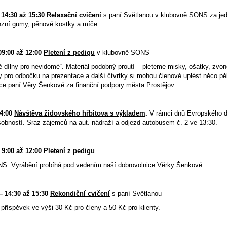
– 14:30 až 15:30
Relaxační cvičení
s paní Světlanou v klubovně SONS za jed
nzní gumy, pěnové kostky a míče.
 09:00 až 12:00
Pletení z pedigu
v klubovně SONS
é dílny pro nevidomé“. Materiál podobný proutí – pleteme misky, ošatky, zvo
y pro odbočku na prezentace a další čtvrtky si mohou členové uplést něco p
ice paní Věry Šenkové za finanční podpory města Prostějov.
14:00
Návštěva židovského hřbitova s výkladem
.
V rámci dnů Evropského d
bností. Sraz zájemců na aut. nádraží a odjezd autobusem č. 2 ve 13:30.
9:00 až 12:00
Pletení z pedigu
S. Vyrábění probíhá pod vedením naší dobrovolnice Věrky Šenkové.
 – 14:30 až 15:30
Rekondiční cvičení
s paní Světlanou
příspěvek ve výši 30 Kč pro členy a 50 Kč pro klienty.