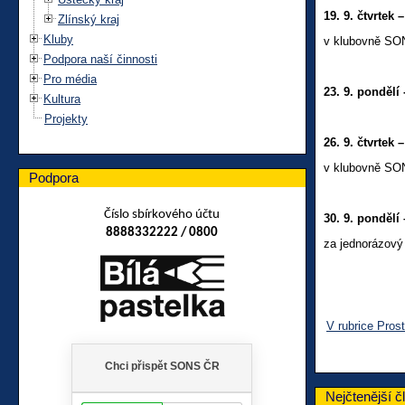
19. 9. čtvrtek –
Zlínský kraj
Kluby
v klubovně SON
Podpora naší činnosti
Pro média
23. 9. pondělí 
Kultura
Projekty
26. 9. čtvrtek –
v klubovně SON
Podpora
Číslo sbírkového účtu
30. 9. pondělí
8888332222 / 0800
za jednorázový 
V rubrice Pros
Nejčtenější č