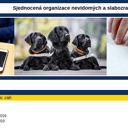
Sjednocená organizace nevidomých a slabozr
c září
2019
019