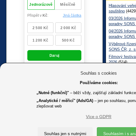
Hlasování veřej
spuštěno
(4429
03/2026 Inform
poradny SONS
04/2026 Inform
poradny SONS
Výběrové řízení
SONS ČR, z. s
Filmový festiva
2026
(514)
Měsíčník SONS
Souhlas s cookies
05/2026 Inform
Sociálně práv
Používáme cookies:
„Nutné (funkční)"
– běží vždy, zajišťují základní funkc
„Analytické / měřicí" (Ads/GA)
– jen po souhlasu, pom
zlepšovat web
Více o GDPR
K jakémuk
Souhlas jen s nutnými
Souhlasím i s an