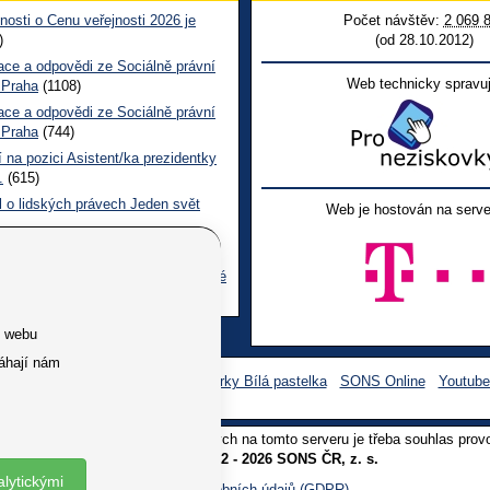
nosti o Cenu veřejnosti 2026 je
Počet návštěv:
2 069 
)
(od 28.10.2012)
ace a odpovědi ze Sociálně právní
Web technicky spravuj
 Praha
(1108)
ace a odpovědi ze Sociálně právní
 Praha
(744)
 na pozici Asistent/ka prezidentky
.
(615)
l o lidských právech Jeden svět
Web je hostován na serve
 CL červen č. 123 2026
(506)
ace a odpovědi na dotazy z pražské
ní poradny SONS
(266)
e webu
áhají nám
Facebook SONS
Facebook sbírky Bílá pastelka
SONS Online
Youtub
oliv užití textů a obrázků uvedených na tomto serveru je třeba souhlas prov
Copyright © 2012 - 2026 SONS ČR, z. s.
alytickými
Ochrana osobních údajů (GDPR)