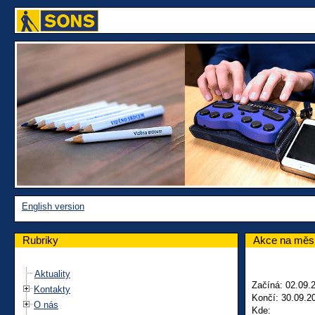
English version
Rubriky
Akce na měsí
Aktuality
Začíná: 02.09.
Kontakty
Končí: 30.09.2
O nás
Kde: