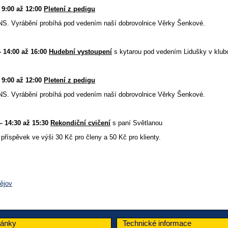
9:00 až 12:00
Pletení z pedigu
S. Vyrábění probíhá pod vedením naší dobrovolnice Věrky Šenkové.
- 14:00 až 16:00
Hudební vystoupení
s kytarou pod vedením Lidušky v klub
9:00 až 12:00
Pletení z pedigu
S. Vyrábění probíhá pod vedením naší dobrovolnice Věrky Šenkové.
– 14:30 až 15:30
Rekondiční cvičení
s paní Světlanou
příspěvek ve výši 30 Kč pro členy a 50 Kč pro klienty.
tějov
lánky
Technické informace