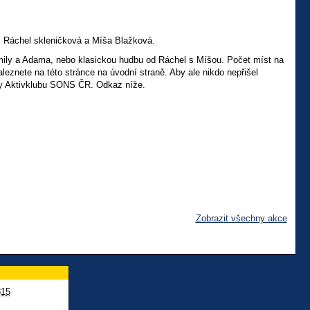
 Ráchel skleničková a Míša Blažková.
mily a Adama, nebo klasickou hudbu od Ráchel s Míšou. Počet míst na
leznete na této stránce na úvodní straně. Aby ale nikdo nepřišel
iny Aktivklubu SONS ČR. Odkaz níže.
Zobrazit všechny akce
815