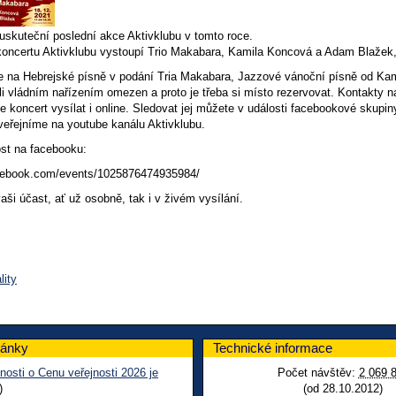
uskuteční poslední akce Aktivklubu v tomto roce.
oncertu Aktivklubu vystoupí Trio Makabara, Kamila Koncová a Adam Blažek,
e na Hebrejské písně v podání Tria Makabara, Jazzové vánoční písně od Ka
li vládním nařízením omezen a proto je třeba si místo rezervovat. Kontakty na
e koncert vysílat i online. Sledovat jej můžete v události facebookové skup
eřejníme na youtube kanálu Aktivklubu.
st na facebooku:
acebook.com/events/1025876474935984/
ši účast, ať už osobně, tak i v živém vysílání.
lity
lánky
Technické informace
nosti o Cenu veřejnosti 2026 je
Počet návštěv:
2 069 
)
(od 28.10.2012)