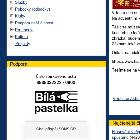
Služby
Pobočky (odbočky)
V tento den se 
Kluby
Na adventním k
Podpora naší činnosti
Těšit se můžet
Pro média
koncertu je kvů
Kultura
zkrátka, budem
Projekty
Záznam také zv
Odkaz na událo
https://www.f
Podpora
Těšíme se na va
Číslo sbírkového účtu
8888332222 / 0800
V rubrice Aktua
Nejčtenější č
Hlasování veřej
spuštěno
(4423