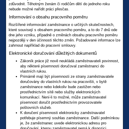
zdůvodnit. Těhotným ženám či rodičům dětí do jednoho roku
nebude možné nařídit práci přesčas.
Informování o obsahu pracovního poměru
Rozšířené informování zaměstnance o určitých skutečnostech,
které souvisejí s obsahem pracovního poměru, a to do 7 dnů ode
dne jeho vzniku, případně o změnách obsahu pracovního poměru
nejpozději v den účinnosti těchto změn. Požadované informace lze
zahrnout například do pracovní smlouvy.
Elektronické doručování důležitých dokumentů
Zákoník práce již nově neukládá zaměstnavateli povinnost,
aby některé písemnosti doručoval zaměstnanci do
vlastních rukou.
Primárně mají být písemnosti ze strany zaměstnavatele
doručovány do vlastních rukou na pracovišti, v bytě
zaměstnance nebo kdekoliv bude zastižen nebo
prostřednictvím sítě nebo služby elektronických
komunikací. Není-li to možné, může zaměstnavatel
písemnost doručit prostřednictvím provozovatele
poštovních služeb.
K doručení písemnosti elektronicky zaměstnavatel
potřebuje písemný souhlas zaměstnance. Další podmínkou
je, že zaměstnanec uvede elektronickou adresu pro
doručování, kterou zaměstnavatel nemá k dispozici