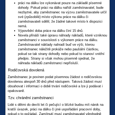
práci na dálku lze vykonávat pouze na základě písemné
dohody. Pokud práci na dálku nařídí zaměstnavatel, bude
nezbytné, aby zaměstnanec na výzvu zaměstnavatele určil
své (způsobilé) místo výkonu práce na dálku či
zaměstnavateli sdělil, že žádné takové místo k dispozici
nemá.
Výpovědní doba práce na dálku činí 15 dnů.
Novela přináší také úpravu náhrady nákladů, které vzniknou
zaměstnanci v souvislosti s výkonem práce na dálku.
Zaměstnavatel náklady nahradí buď ve výši, kterou
zaměstnanec náležitě prokáže nebo paušální částkou,
pokud se tak strany dohodly nebo pokud to stanoví vnitřní
předpis. Strany si však mohou písemně sjednat, že
náhrada nákladů zaměstnanci nepřísluší.
Rodičovská dovolená
Zaměstnanec je povinen podat písemnou žádost o rodičovskou
dovolenou alespoň 30 dnů před nástupem. Taková žádost musí
obsahovat i informaci o době trvání rodičovské a lze ji podávat i
opakovaně.
Tzv. chránění zaměstnanci
Lidé s dětmi do devíti let či pečující o blízké budou mít nárok na
kratší úvazek, práci na dálku či jiné uspořádání pracovní doby,
pokud o to požádají. Zamítnutí musí zaměstnavatel věrohodně