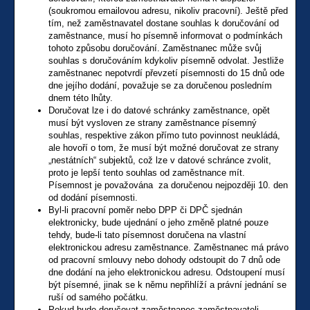
(soukromou emailovou adresu, nikoliv pracovní). Ještě před
tím, než zaměstnavatel dostane souhlas k doručování od
zaměstnance, musí ho písemně informovat o podmínkách
tohoto způsobu doručování. Zaměstnanec může svůj
souhlas s doručováním kdykoliv písemně odvolat. Jestliže
zaměstnanec nepotvrdí převzetí písemnosti do 15 dnů ode
dne jejího dodání, považuje se za doručenou posledním
dnem této lhůty.
Doručovat lze i do datové schránky zaměstnance, opět
musí být vysloven ze strany zaměstnance písemný
souhlas, respektive zákon přímo tuto povinnost neukládá,
ale hovoří o tom, že musí být možné doručovat ze strany
„nestátních“ subjektů, což lze v datové schránce zvolit,
proto je lepší tento souhlas od zaměstnance mít.
Písemnost je považována za doručenou nejpozději 10. den
od dodání písemnosti.
Byl-li pracovní poměr nebo DPP či DPČ sjednán
elektronicky, bude ujednání o jeho změně platné pouze
tehdy, bude-li tato písemnost doručena na vlastní
elektronickou adresu zaměstnance. Zaměstnanec má právo
od pracovní smlouvy nebo dohody odstoupit do 7 dnů ode
dne dodání na jeho elektronickou adresu. Odstoupení musí
být písemné, jinak se k němu nepřihlíží a právní jednání se
ruší od samého počátku.
Pokud bude doručovat zaměstnanec zaměstnavateli