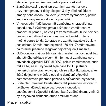
ztíženém pracovním prostředí a práci o víkendu.
Zaměstnavatel je povinen seznámit zaměstnance s
rozvrhem pracovní doby alespoň 3 dny před začátkem
směny nebo období, na které je rozvrh vypracován, pokud
se obě strany nedohodnou na jiné době.
V neposlední řadě budou mít zaměstnanci pracující na
dohodu nově výslovně právo požádat o zaměstnání v
pracovním poměru, na což jim zaměstnavatel bude povinen
poskytnout odůvodněnou písemnou odpověď. Toto je
možné pouze tehdy, že práce pro zaměstnavatele trvaly v
posledních 12 měsících nejméně 180 dní. Zaměstnavatel
na to musí písemně reagovat nejpozději do 1 měsíce.
Odůvodňování výpovědi - zaměstnavatel má povinnost bez
zbytečného odkladu písemně informovat zaměstnance o
důvodech výpovědi DPP či DPČ, pokud zaměstnanec bude
mít za to, že mu výpověď byla dána kvůli uplatnění
některých jeho práv vyplývajících ze zákoníku práce, a ve
lhůtě do jednoho měsíce ode dne doručení výpovědi
zaměstnavatele písemně požádá o odůvodnění výpovědi.
Stále platí možnost každé strany dát písemnou výpověď z
jakéhokoli důvodu nebo bez uvedení důvodu s
patnáctidenní výpovědní dobou, která začíná dnem, v němž
byla výpověď doručena druhé smluvní straně.
Práce na dálku