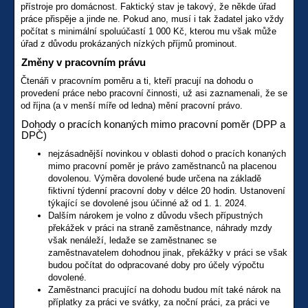
přístroje pro domácnost. Faktický stav je takový, že někde úřad
práce přispěje a jinde ne. Pokud ano, musí i tak žadatel jako vždy
počítat s minimální spoluúčastí 1 000 Kč, kterou mu však může
úřad z důvodu prokázaných nízkých příjmů prominout.
Změny v pracovním právu
Čtenáři v pracovním poměru a ti, kteří pracují na dohodu o
provedení práce nebo pracovní činnosti, už asi zaznamenali, že se
od října (a v menší míře od ledna) mění pracovní právo.
Dohody o pracích konaných mimo pracovní poměr (DPP a
DPČ)
nejzásadnější novinkou v oblasti dohod o pracích konaných
mimo pracovní poměr je právo zaměstnanců na placenou
dovolenou. Výměra dovolené bude určena na základě
fiktivní týdenní pracovní doby v délce 20 hodin. Ustanovení
týkající se dovolené jsou účinné až od 1. 1. 2024.
Dalším nárokem je volno z důvodu všech přípustných
překážek v práci na straně zaměstnance, náhrady mzdy
však nenáleží, ledaže se zaměstnanec se
zaměstnavatelem dohodnou jinak, překážky v práci se však
budou počítat do odpracované doby pro účely výpočtu
dovolené.
Zaměstnanci pracující na dohodu budou mít také nárok na
příplatky za práci ve svátky, za noční práci, za práci ve