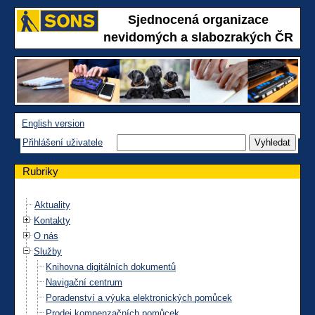
Sjednocená organizace
nevidomých a slabozrakých ČR
English version
Přihlášení uživatele
Rubriky
Aktuality
Kontakty
O nás
Služby
Knihovna digitálních dokumentů
Navigační centrum
Poradenství a výuka elektronických pomůcek
Prodej kompenzačních pomůcek