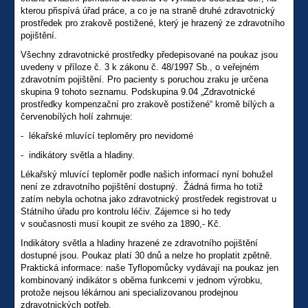
kterou přispívá úřad práce, a co je na straně druhé zdravotnický
prostředek pro zrakově postižené, který je hrazený ze zdravotního
pojištění.
Všechny zdravotnické prostředky předepisované na poukaz jsou
uvedeny v příloze č. 3 k zákonu č. 48/1997 Sb., o veřejném
zdravotním pojištění. Pro pacienty s poruchou zraku je určena
skupina 9 tohoto seznamu. Podskupina 9.04 „Zdravotnické
prostředky kompenzační pro zrakově postižené“ kromě bílých a
červenobílých holí zahrnuje:
- lékařské mluvící teploměry pro nevidomé
- indikátory světla a hladiny.
Lékařský mluvící teploměr podle našich informací nyní bohužel
není ze zdravotního pojištění dostupný. Žádná firma ho totiž
zatím nebyla ochotna jako zdravotnický prostředek registrovat u
Státního úřadu pro kontrolu léčiv. Zájemce si ho tedy
v současnosti musí koupit ze svého za 1890,- Kč.
Indikátory světla a hladiny hrazené ze zdravotního pojištění
dostupné jsou. Poukaz platí 30 dnů a nelze ho proplatit zpětně.
Praktická informace: naše Tyflopomůcky vydávají na poukaz jen
kombinovaný indikátor s oběma funkcemi v jednom výrobku,
protože nejsou lékárnou ani specializovanou prodejnou
zdravotnických potřeb.