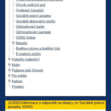
Výcvik vodicích psů
Vydávání časopisů
Sociálně právní poradna
Sociálně aktivizační služby
Odstraňování bariér
Zpřístupňování památek
SONS Online
Masáže
Braillovo písmo a braillský tisk
E-mailové služby
Pobočky (odbočky)
Kluby
Podpora naší činnosti
Pro média
Kultura
Projekty
11/2023 Informace a odpovědi na dotazy ze Sociálně právní
poradny SONS