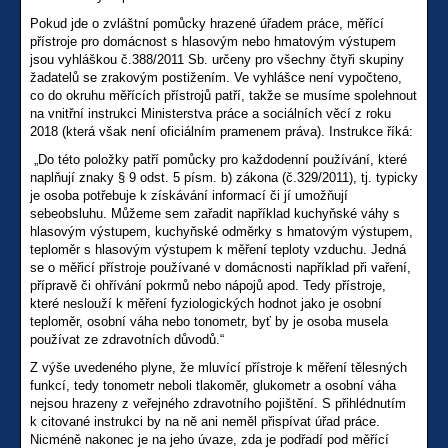
Pokud jde o zvláštní pomůcky hrazené úřadem práce, měřící
přístroje pro domácnost s hlasovým nebo hmatovým výstupem
jsou vyhláškou č.388/2011 Sb. určeny pro všechny čtyři skupiny
žadatelů se zrakovým postižením. Ve vyhlášce není vypočteno,
co do okruhu měřících přístrojů patří, takže se musíme spolehnout
na vnitřní instrukci Ministerstva práce a sociálních věcí z roku
2018 (která však není oficiálním pramenem práva). Instrukce říká:
„Do této položky patří pomůcky pro každodenní používání, které
naplňují znaky § 9 odst. 5 písm. b) zákona (č.329/2011), tj. typicky
je osoba potřebuje k získávání informací či jí umožňují
sebeobsluhu. Můžeme sem zařadit například kuchyňské váhy s
hlasovým výstupem, kuchyňské odměrky s hmatovým výstupem,
teploměr s hlasovým výstupem k měření teploty vzduchu. Jedná
se o měřicí přístroje používané v domácnosti například při vaření,
přípravě či ohřívání pokrmů nebo nápojů apod. Tedy přístroje,
které neslouží k měření fyziologických hodnot jako je osobní
teploměr, osobní váha nebo tonometr, byť by je osoba musela
používat ze zdravotních důvodů.“
Z výše uvedeného plyne, že mluvící přístroje k měření tělesných
funkcí, tedy tonometr neboli tlakoměr, glukometr a osobní váha
nejsou hrazeny z veřejného zdravotního pojištění. S přihlédnutím
k citované instrukci by na ně ani neměl přispívat úřad práce.
Nicméně nakonec je na jeho úvaze, zda je podřadí pod měřící