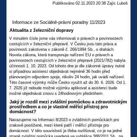
Publikováno 02.11.2023 20:38 Zajíc Luboš
Informace ze Sociálně-právní poradny 11/2023
Aktualita z železniční dopravy
V minulém čísle jsme vás informovali o právech a povinnostech
cestujících v železniční přepravě. V Česku jsou tato práva a
povinnosti zakotvena v zákoně č. 266/1994 Sb., o drahách.
Novela zákona, která transponuje nařízení EU o právech a
povinnostech cestujících v železniční přepravě (2021/782) nabyla
účinnosti 1. 10. 2023. Od tohoto dne je dle zákonné úpravy nutné
si případnou asistenci objednávat nejméně 36 hodin před
plánovaným odjezdem spoje, nikoliv 24 hodin, jak uvádí nařízení.
Této časové výjimky může Česko využít až do 30. 6. 2026. Od 1.
7. 2026 již nebude možné výjimku aplikovat a asistenci bude
možné objednávat znovu s 24hodinovým předstihem.
Jaký je rozdíl mezi zvláštní pomůckou a zdravotnickým
prostředkem a co je vlastně měřící přístroj pro
domácnost?
Navazujeme na Informaci 8/2023 o zvláštních pomůckách pro
zrakově postižené, mezi které patří i měřící přístroje pro
domácnost. V této souvislosti je třeba rozlišovat, co je na jedné
straně zvláštní pomůcka uvedená ve vyhlášce 388/2011 Sb., na