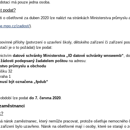
 dotaci má pouze jedna osoba.
t podat?
ti o ošetřovné za duben 2020 lze nalézt na stránkách Ministerstva průmyslu
ne.mpo.cz/zadost/
).
ovinné přílohy (potvrzení o uzavření školy, dětského zařízení či zařízení pos
stačí je o to požádat) lze podat:
dnictvím
datové schránky Ministerstva „ID datové schránky wnswemb“
, d
l žádosti podepsaný žadatelem poštou
na adresu:
rstvo průmyslu a obchodu
išku 32
raha 1
musí být označena „fpdub“
 období lze podat
do 7. června 2020
.
 zaměstnanci
k?
á nárok zaměstnanec, který nemůže pracovat, protože ošetřuje nemocného čle
zařízení bylo uzavřeno. Nárok na ošetřovné mají i osoby, které se starají o