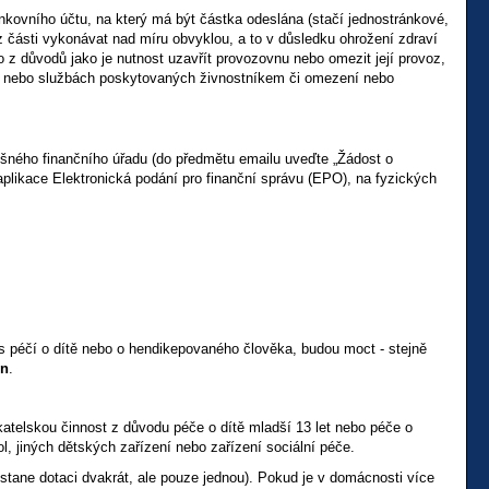
nkovního účtu, na který má být částka odeslána (stačí jednostránkové,
 části vykonávat nad míru obvyklou, a to v důsledku ohrožení zdraví
 z důvodů jako je nutnost uzavřít provozovnu nebo omezit její provoz,
h nebo službách poskytovaných živnostníkem či omezení nebo
šného finančního úřadu (do předmětu emailu uveďte „Žádost o
plikace Elektronická podání pro finanční správu (EPO), na fyzických
ti s péčí o dítě nebo o hendikepovaného člověka, budou moct - stejně
en
.
katelskou činnost z důvodu péče o dítě mladší 13 let nebo péče o
ol, jiných dětských zařízení nebo zařízení sociální péče.
stane dotaci dvakrát, ale pouze jednou). Pokud je v domácnosti více