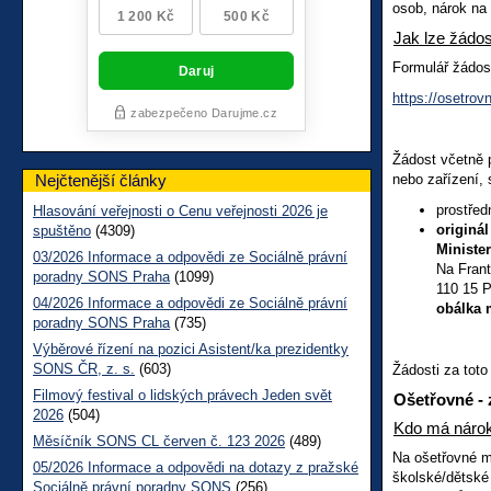
osob, nárok na
Jak lze žádos
Formulář žádos
https://osetrov
Žádost včetně p
Nejčtenější články
nebo zařízení, 
prostře
Hlasování veřejnosti o Cenu veřejnosti 2026 je
originá
spuštěno
(4309)
Ministe
03/2026 Informace a odpovědi ze Sociálně právní
Na Frant
poradny SONS Praha
(1099)
110 15 P
04/2026 Informace a odpovědi ze Sociálně právní
obálka 
poradny SONS Praha
(735)
Výběrové řízení na pozici Asistent/ka prezidentky
SONS ČR, z. s.
(603)
Žádosti za toto
Filmový festival o lidských právech Jeden svět
Ošetřovné -
2026
(504)
Kdo má náro
Měsíčník SONS CL červen č. 123 2026
(489)
Na ošetřovné m
05/2026 Informace a odpovědi na dotazy z pražské
školské/dětské 
Sociálně právní poradny SONS
(256)