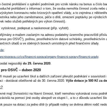
e čestné prohlášení o splnění podmínek pro vznik nároku na bonus a číslo ba
oduché prohlášení s informací o tom, že osoba nemohla činnost zcela nebo z
výskytem koronaviru nebo krizových opatření vlády, a to zejména z některého
ostníka nebo jeho zaměstnance, péče o dítě, omezení poptávky po výrobcíc
ek nebo služeb potřebných pro výkon činnosti).
vytisknout, podepsat a naskenovat (příp. vyfotit).
přijímány e-mailem zaslaným na adresu podatelny územního pracoviště příslu
nus pro OSVČ“), poštou, prostřednictvím datové schránky, prostřednictvím a
nančních úřadů a ve sběrných boxech umístěných před finančními úřady.
zde
;
ancnisprava.cz/cs/financni-sprava/organy-financni-spravy/financni-urady
.
podat nejpozději
do 29. června 2020
.
 pro OSVČ – duben 2020
eří museli po uzavření škol a dalších zařízení přerušit podnikání v souvislos
ci - dostávat ošetřovné až do 30. června 2020.
Výše dotace je 500 Kč za d
k?
vné mají živnostníci na hlavní činnost, kteří nemohou vykonávat svou podni
 závislá na pomoci jiné osoby alespoň ve stupni I., a to z důvodu uzavření šk
k pouze na dotaci za jedno dítě (v případě rodiny se dvěma dětmi rodič nedo