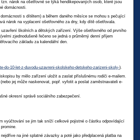
 tzn. nárok na ošetřovné se týká hendikepovaných osob, které jsou
čné domácnosti.
ečné domácnosti s dítětem) a během daného měsíce se mohou s pečující
vá nárok na vyplacení ošetřovného za dny, kdy dítě ošetřovala.
 uzavření školních a dětských zařízení. Výše ošetřovného od prvního
(velmi zjednodušeně řečeno se jedná o průměrný denní příjem
ěřovacího základu za kalendářní den.
te-do-10-let-z-duvodu-uzavreni-skolskeho-detskeho-zarizeni-skoly-
).
iskopisu by mělo zařízení uložit a zaslat příslušnému rodiči e-mailem.
(nebo jej může naskenovat, popř. vyfotit a poslat zaměstnavateli e-
ušné okresní správě sociálního zabezpečení.
 vyúčtování se jim tak sníží celkové pojistné o částku odpovídající
 promine.
y nejdříve na jiné splatné závazky a poté jako předplacená platba na