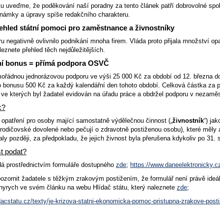
 uveďme, že poděkování naší poradny za tento článek patří dobrovolné spolup
známky a úpravy spíše redakčního charakteru.
ehled státní pomoci pro zaměstnance a živnostníky
ru negativně ovlivnilo podnikání mnoha firem. Vláda proto přijala množství
leznete přehled těch nejdůležitějších.
í bonus = přímá podpora OSVČ
ořádnou jednorázovou podporu ve výši 25 000 Kč za období od 12. března do
bonusu 500 Kč za každý kalendářní den tohoto období. Celková částka za p
 ve kterých byl žadatel evidován na úřadu práce a obdržel podporu v nezaměs
k?
 opatření pro osoby mající samostatně výdělečnou činnost („
živnostník
“) ja
odičovské dovolené nebo pečují o zdravotně postiženou osobu), které měly a
aly později, za předpokladu, že jejich živnost byla přerušena kdykoliv po 31.
t podat?
á prostřednictvím formuláře dostupného
zde
;
https://www.daneelektronicky.c
zornit žadatele s těžkým zrakovým postižením, že formulář není právě ideáln
Šnyrych ve svém článku na webu Hlídač státu, který naleznete
zde
;
dacstatu.cz/texty/je-krizova-statni-ekonomicka-pomoc-pristupna-zrakove-pos