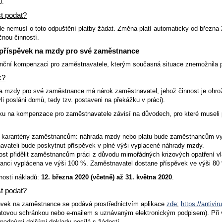
0.
t podat?
de nemusí o toto odpuštění platby žádat. Změna platí automaticky od března 
čnou činností.
 příspěvek na mzdy pro své zaměstnance
anční kompenzaci pro zaměstnavatele, kterým současná situace znemožnila 
k?
a mzdy pro své zaměstnance má nárok zaměstnavatel, jehož činnost je ohrože
i posláni domů, tedy tzv. postaveni na překážku v práci).
ku na kompenzace pro zaměstnavatele závisí na důvodech, pro které museli 
í karantény zaměstnancům: náhrada mzdy nebo platu bude zaměstnancům vy
vateli bude poskytnut příspěvek v plné výši vyplacené náhrady mzdy.
t přidělit zaměstnancům práci z důvodu mimořádných krizových opatření vlá
anci vyplácena ve výši 100 %. Zaměstnavatel dostane příspěvek ve výši 80
nosti nákladů:
12. března 2020 (včetně) až 31. května 2020
.
t podat?
ěvek na zaměstnance se podává prostřednictvím aplikace
zde
;
https://antivi
datovou schránkou nebo e-mailem s uznávaným elektronickým podpisem). Při v
padnými dalšími doklady posílá s žádostí.