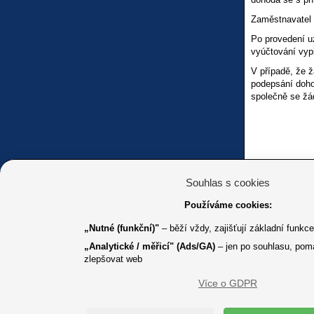
Zaměstnavatel m
Po provedení u
vyúčtování vyp
V případě, že 
podepsání doho
společně se žád
Souhlas s cookies
V rubrice Soci
Používáme cookies:
„Nutné (funkční)"
– běží vždy, zajišťují základní funkc
„Analytické / měřicí" (Ads/GA)
– jen po souhlasu, pom
zlepšovat web
Více o GDPR
K jakémuk