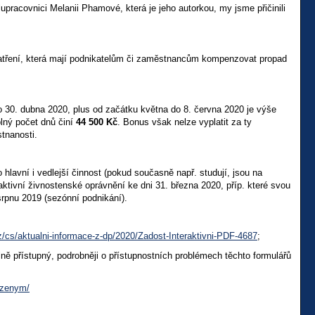
racovnici Melanii Phamové, která je jeho autorkou, my jsme přičinili
 opatření, která mají podnikatelům či zaměstnancům kompenzovat propad
 30. dubna 2020, plus od začátku května do 8. června 2020 je výše
lný počet dnů činí
44 500 Kč
. Bonus však nelze vyplatit za ty
tnanosti.
ko hlavní i vedlejší činnost (pokud současně např. studují, jsou na
ktivní živnostenské oprávnění ke dni 31. března 2020, příp. které svou
 srpnu 2019 (sezónní podnikání).
z/cs/aktualni-informace-z-dp/2020/Zadost-Interaktivni-PDF-4687
;
ě přístupný, podrobněji o přístupnostních problémech těchto formulářů
tizenym/