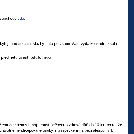
 a obchodu
zde
;
kytujícího sociální služby, tato potvrzení Vám vydá konkrétní škola
o předmětu uvést
fpdub
, nebo
na domácnosti, příp. musí pečovat o zdravé dítě do 13 let, proto, že
 zdravotně hendikepované osoby s příspěvkem na péči alespoň v I.