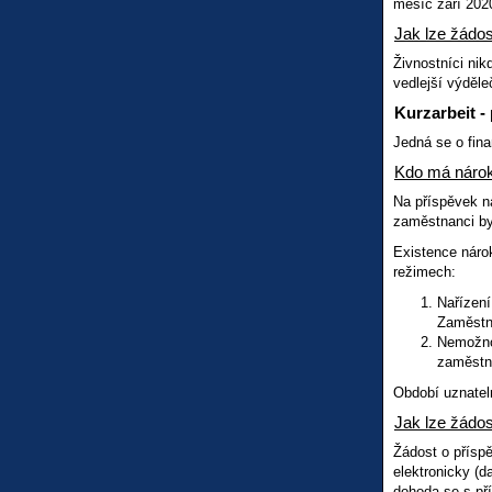
měsíc září 202
Jak lze žádos
Živnostníci nik
vedlejší výděle
Kurzarbeit -
Jedná se o fin
Kdo má náro
Na příspěvek n
zaměstnanci byl
Existence náro
režimech:
Nařízen
Zaměstna
Nemožnos
zaměstn
Období uznatel
Jak lze žádos
Žádost o přísp
elektronicky (
dohoda se s pří