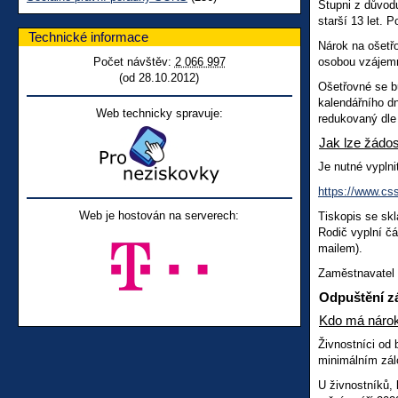
Stupni z důvod
starší 13 let.
Technické informace
Nárok na ošetřo
Počet návštěv:
2 066 997
osobou vzájemně
(od 28.10.2012)
Ošetřovné se b
kalendářního d
Web technicky spravuje:
redukovaný dle
Jak lze žádos
Je nutné vyplni
https://www.css
Web je hostován na serverech:
Tiskopis se skl
Rodič vyplní čá
mailem).
Zaměstnavatel 
Odpuštění zá
Kdo má náro
Živnostníci od 
minimálním zál
U živnostníků, 