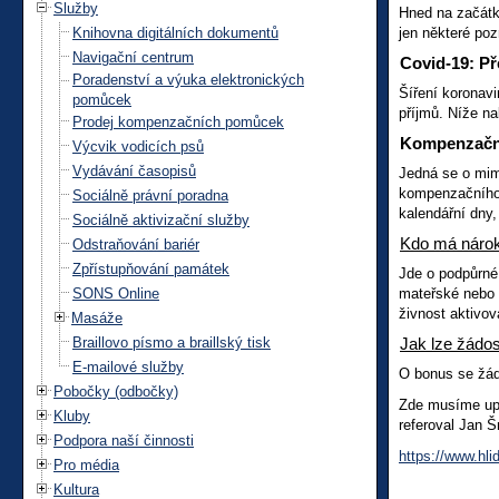
Služby
Hned na začátku
Knihovna digitálních dokumentů
jen některé po
Navigační centrum
Covid-19: Př
Poradenství a výuka elektronických
Šíření koronavi
pomůcek
příjmů. Níže na
Prodej kompenzačních pomůcek
Kompenzačn
Výcvik vodicích psů
Vydávání časopisů
Jedná se o mim
kompenzačního 
Sociálně právní poradna
kalendářní dny,
Sociálně aktivizační služby
Kdo má náro
Odstraňování bariér
Zpřístupňování památek
Jde o podpůrné
SONS Online
mateřské nebo r
živnost aktivov
Masáže
Braillovo písmo a braillský tisk
Jak lze žádos
E-mailové služby
O bonus se žád
Pobočky (odbočky)
Zde musíme upo
Kluby
referoval Jan 
Podpora naší činnosti
https://www.hli
Pro média
Kultura