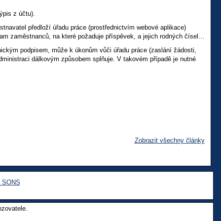
pis z účtu).
navatel předloží úřadu práce (prostřednictvím webové aplikace)
m zaměstnanců, na které požaduje příspěvek, a jejich rodných čísel…
nickým podpisem, může k úkonům vůči úřadu práce (zaslání žádosti,
administraci dálkovým způsobem splňuje. V takovém případě je nutné
Zobrazit všechny články
e SONS
ozovatele.