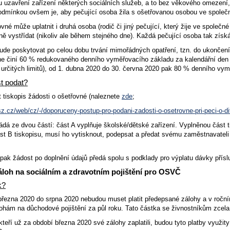
u uzavření zařízení některých sociálních služeb, a to bez věkového omezení,
 Podmínkou ovšem je, aby pečující osoba žila s ošetřovanou osobou ve spole
vné může uplatnit i druhá osoba (rodič či jiný pečující, který žije ve spol
 vystřídat (nikoliv ale během stejného dne). Každá pečující osoba tak získá
ude poskytovat po celou dobu trvání mimořádných opatření, tzn. do ukončení
ne činí 60 % redukovaného denního vyměřovacího základu za kalendářní den 
 určitých limitů), od 1. dubna 2020 do 30. června 2020 pak 80 % denního vym
t podat?
t tiskopis žádosti o ošetřovné (naleznete
zde
;
z.cz/web/cz/-/doporuceny-postup-pro-podani-zadosti-o-osetrovne-pri-peci-o-di
ádá ze dvou částí: část A vyplňuje školské/dětské zařízení. Vyplněnou část t
st B tiskopisu, musí ho vytisknout, podepsat a předat svému zaměstnavateli 
pak žádost po doplnění údajů předá spolu s podklady pro výplatu dávky přísl
loh na sociálním a zdravotním pojištění pro OSVČ
k?
března 2020 do srpna 2020 nebudou muset platit předepsané zálohy a v ročním
ohám na důchodové pojištění za půl roku. Tato částka se živnostníkům zcela
kteří už za období března 2020 své zálohy zaplatili, budou tyto platby využit