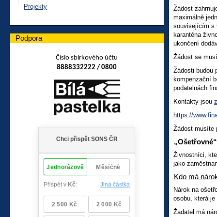
Projekty
Žádost zahrnuj
maximálně jedn
souvisejícím s 
karanténa živn
Podpora
ukončení dodáv
Žádost se musí 
Číslo sbírkového účtu
8888332222 / 0800
Žádosti budou 
kompenzační bo
podatelnách fi
Kontakty jsou
https://www.fin
Žádost musíte 
„Ošetřovné“
Živnostníci, kt
jako zaměstnan
Kdo má náro
Nárok na ošetřo
osobu, která je
Žadatel má náro