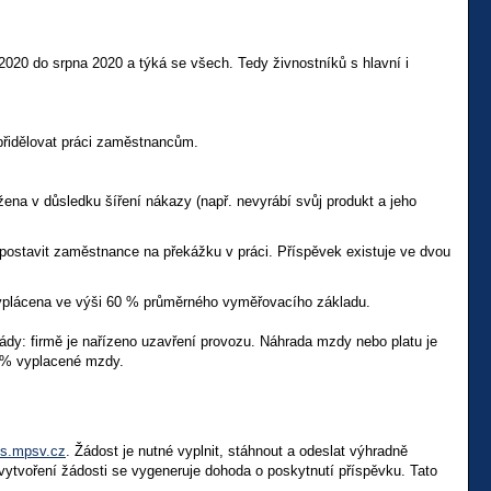
2020 do srpna 2020 a týká se všech. Tedy živnostníků s hlavní i
přidělovat práci zaměstnancům.
na v důsledku šíření nákazy (např. nevyrábí svůj produkt a jeho
postavit zaměstnance na překážku v práci. Příspěvek existuje ve dvou
plácena ve výši 60 % průměrného vyměřovacího základu.
dy: firmě je nařízeno uzavření provozu. Náhrada mzdy nebo platu je
 % vyplacené mzdy.
rus.mpsv.cz
. Žádost je nutné vyplnit, stáhnout a odeslat výhradně
ytvoření žádosti se vygeneruje dohoda o poskytnutí příspěvku. Tato