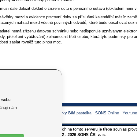
usí dále doložit doklad o zřízení účtu u peněžního ústavu (dokladem není vý
závěrky mezd a evidence pracovní doby za příslušný kalendářní měsíc zaměst
lacených náhrad mezd včetně povinných odvodů, které bude obsahovat sezna
žadatel nemá zřízenu datovou schránku nebo nedisponuje uznávaným elektro
dy, přeložení vyúčtování) zplnomocnit třetí osobu, která tyto podmínky pro 
ostí zaslat rovněž tuto plnou moc.
álně právní poradna
e webu
áhají nám
Facebook SONS
Facebook sbírky Bílá pastelka
SONS Online
Youtub
oliv užití textů a obrázků uvedených na tomto serveru je třeba souhlas prov
Copyright © 2012 - 2026 SONS ČR, z. s.