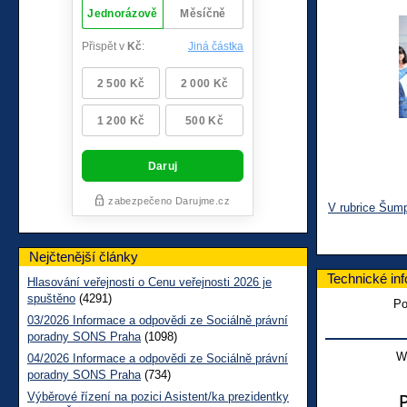
V rubrice Šum
Nejčtenější články
Technické in
Hlasování veřejnosti o Cenu veřejnosti 2026 je
spuštěno
(4291)
Po
03/2026 Informace a odpovědi ze Sociálně právní
poradny SONS Praha
(1098)
W
04/2026 Informace a odpovědi ze Sociálně právní
poradny SONS Praha
(734)
Výběrové řízení na pozici Asistent/ka prezidentky