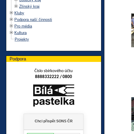
Zlínský kraj
Kluby
Podpora naší činnosti
Pro média
Kultura
Projekty
Podpora
Číslo sbírkového účtu
8888332222 / 0800