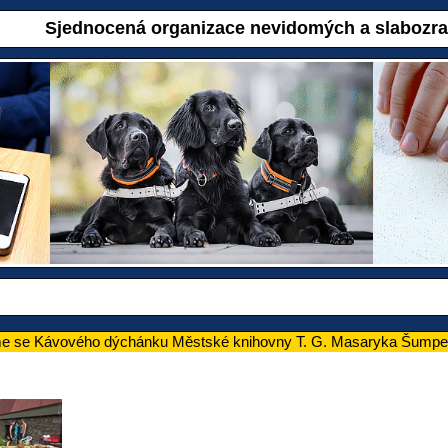
Sjednocená organizace nevidomých a slabozr
sme se Kávového dýchánku Městské knihovny T. G. Masaryka Šumpe