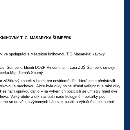
KNIHOVNY T. G. MASARYKA ŠUMPERK
erk ve spolupráci s Městskou knihovnou T.G.Masaryka: kávový
o.p.s. Šumperk, klienti DOZP Vincentinum, žáci ZUŠ Šumperk se svými
umperka Mgr. Tomáš Spurný.
a zážitkový koutek s hrami pro nevidomé děti, které jsme představili
rníkovou a mechovou. Akce byla díky hojné účasti veřejnosti a také díky
t se nám opravdu dařilo – na výherních pozicích se umístily hned dvě
hová. Velký obdiv a dík zaslouží naše kolegyně – pekařky pod
e se do všech výborných bábovek pustili a výtečně si pochutnali.