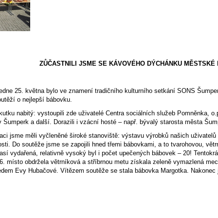
ZŮČASTNILI JSME SE KÁVOVÉHO DÝCHÁNKU MĚSTSKÉ 
ledne 25. května bylo ve znamení tradičního kulturního setkání SONS Šump
utěží o nejlepší bábovku.
kutku nabitý: vystoupili zde uživatelé Centra sociálních služeb Pomněnka, 
ky Šumperk a další. Dorazili i vzácní hosté – např. bývalý starosta města Š
aci jsme měli vyčleněné široké stanoviště: výstavu výrobků našich uživatelů 
osti. Do soutěže jsme se zapojili hned třemi bábovkami, a to tvarohovou, vět
sí vydařená, relativně vysoký byl i počet upečených bábovek – 20! Tentokrá
6. místo obdržela větrníková a stříbrnou metu získala zeleně vymazlená mec
dem Evy Hubačové. Vítězem soutěže se stala bábovka Margotka. Nakonec jsm