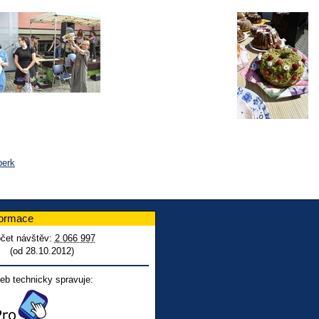
perk
formace
čet návštěv:
2 066 997
(od 28.10.2012)
eb technicky spravuje: