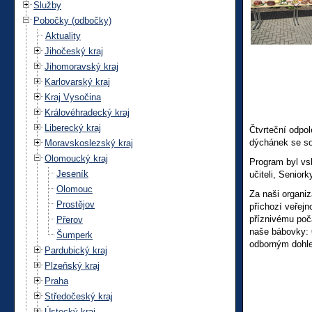
Služby
Pobočky (odbočky)
Aktuality
Jihočeský kraj
Jihomoravský kraj
Karlovarský kraj
Kraj Vysočina
Královéhradecký kraj
Liberecký kraj
Čtvrteční odpo
dýchánek se so
Moravskoslezský kraj
Olomoucký kraj
Program byl vs
Jeseník
učiteli, Senior
Olomouc
Za naši organiz
Prostějov
příchozí veřejn
příznivému poča
Přerov
naše bábovky: 
Šumperk
odborným dohle
Pardubický kraj
Plzeňský kraj
Praha
Středočeský kraj
Ústecký kraj