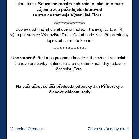
Informátoru.
Současně prosím nahlaste, o jaké jídlo máte
zájem a zda požadujete doprovod
ze stanice tramvaje Výstaviště Flora.
********************
Doprava od hlavního vlakového nádraží: tramvají č. 1. a 4,
výstupní stanice Výstaviště Flora. Odtud bude zajištěn objednaný
doprovod na místo konání.
*********************
Upozornění!
Před a po programu budete mít možnost si zaplatit
členské příspěvky, kalendáře a předplatné z nabídky redakce
časopisu Zora.
Na vaši účast se těší předseda odbočky Jan Příborský a
členové oblastní rady
V rubrice Olomouc
Zobrazit všechny akce