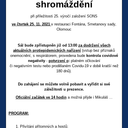
shromáždění
při příležitosti 25. výročí založení SONS
ve čtvrtek
25. 11.
2021
v restauraci Fontána, Smetanovy sady,
Olomouc
Sál bude zpřístupněn již od 13:00
za dodržení všech
aktuálních protiepidemických nařízení
(vstup bez příznaků
onemocnění, s respirátorem, provedena bude
kontrola covidové
negativity
-
potvrzení o
:
platném očkování
či negativním testu nebo prodělaném Covidu-19 v době kratší než
180 dnů).
Do zahájení se můžete volně pobavit a vyřídit si své
záležitosti u prezence.
Oficiální začátek ve 14 hodin
a možná přijde i Mikuláš ...
PROGRAM:
Přivítání přítomných a hostů;