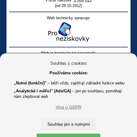
Počet návštěv:
2 069 815
(od 28.10.2012)
Web technicky spravuje:
Web je hostován na serverech:
Souhlas s cookies
Používáme cookies:
„Nutné (funkční)"
– běží vždy, zajišťují základní funkce webu
„Analytické / měřicí" (Ads/GA)
– jen po souhlasu, pomáhají
nám zlepšovat web
Facebook SONS
Facebook sbírky Bílá pastelka
SONS
Více o GDPR
Online
Youtube SONS
K jakémukoliv užití textů a obrázků uvedených na tomto serveru je
Souhlas jen s nutnými
třeba souhlas provozovatele.
Copyright © 2012 - 2026 SONS ČR, z. s.