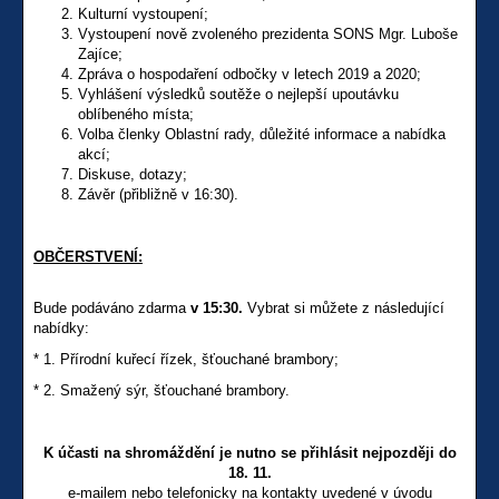
Kulturní vystoupení;
Vystoupení nově zvoleného prezidenta SONS Mgr. Luboše
Zajíce;
Zpráva o hospodaření odbočky v letech 2019 a 2020;
Vyhlášení výsledků soutěže o nejlepší upoutávku
oblíbeného místa;
Volba členky Oblastní rady, důležité informace a nabídka
akcí;
Diskuse, dotazy;
Závěr (přibližně v 16:30).
OBČERSTVENÍ:
Bude podáváno zdarma
v 15:30.
Vybrat si můžete z následující
nabídky:
* 1. Přírodní kuřecí řízek, šťouchané brambory;
* 2. Smažený sýr, šťouchané brambory.
K účasti na shromáždění je nutno se přihlásit nejpozději do
18. 11.
e-mailem nebo telefonicky na kontakty uvedené v úvodu