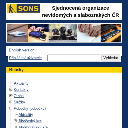
Sjednocená organizace
nevidomých a slabozrakých ČR
English version
Přihlášení uživatele
Rubriky
Aktuality
Kontakty
O nás
Služby
Pobočky (odbočky)
Aktuality
Jihočeský kraj
Jihomoravský kraj