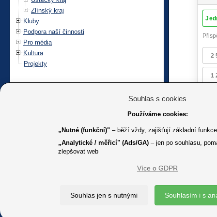
Zlínský kraj
Kluby
Podpora naší činnosti
Pro média
Kultura
Projekty
Souhlas s cookies
Používáme cookies:
„Nutné (funkční)"
– běží vždy, zajišťují základní funkc
„Analytické / měřicí" (Ads/GA)
– jen po souhlasu, pom
zlepšovat web
Více o GDPR
K jakémuk
Souhlas jen s nutnými
Souhlasím i s an