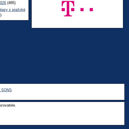
2026
(485)
otazy z pražské
)
e SONS
ozovatele.