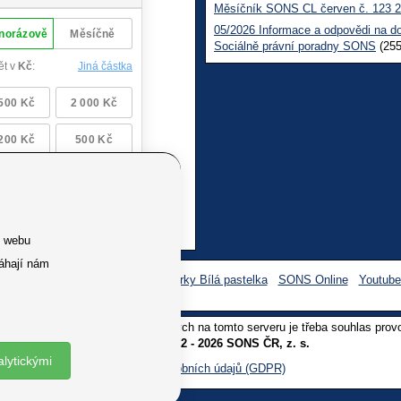
Měsíčník SONS CL červen č. 123 
05/2026 Informace a odpovědi na d
Sociálně právní poradny SONS
(255
e webu
áhají nám
Facebook SONS
Facebook sbírky Bílá pastelka
SONS Online
Youtub
oliv užití textů a obrázků uvedených na tomto serveru je třeba souhlas prov
Copyright © 2012 - 2026 SONS ČR, z. s.
alytickými
Ochrana osobních údajů (GDPR)