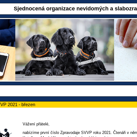
Sjednocená organizace nevidomých a slabozr
VP 2021 - březen
Vážení přátelé,
nabízíme první číslo Zpravodaje SVVP roku 2021. Čtenáři v něm