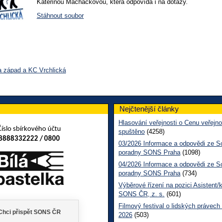
Kateřinou Macháčkovou, která odpovídá i na dotazy.
Stáhnout soubor
a západ a KC Vrchlická
Nejčtenější články
Hlasování veřejnosti o Cenu veřejno
Číslo sbírkového účtu
spuštěno
(4258)
8888332222 / 0800
03/2026 Informace a odpovědi ze So
poradny SONS Praha
(1098)
04/2026 Informace a odpovědi ze So
poradny SONS Praha
(734)
Výběrové řízení na pozici Asistent/
SONS ČR, z. s.
(601)
Filmový festival o lidských právech
2026
(503)