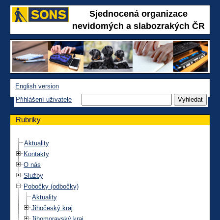
Sjednocená organizace
nevidomých a slabozrakých ČR
English version
Přihlášení uživatele
Rubriky
Aktuality
Kontakty
O nás
Služby
Pobočky (odbočky)
Aktuality
Jihočeský kraj
Jihomoravský kraj