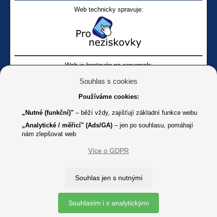
Web technicky spravuje:
Web je hostován na serverech:
Souhlas s cookies
Používáme cookies:
„Nutné (funkční)"
– běží vždy, zajišťují základní funkce webu
„Analytické / měřicí" (Ads/GA)
– jen po souhlasu, pomáhají
nám zlepšovat web
Facebook SONS
Facebook sbírky Bílá pastelka
SONS
Více o GDPR
Online
Youtube SONS
K jakémukoliv užití textů a obrázků uvedených na tomto serveru je
Souhlas jen s nutnými
třeba souhlas provozovatele.
Copyright © 2012 - 2026 SONS ČR, z. s.
Souhlasím i s analytickými
Ochrana osobních údajů (GDPR)