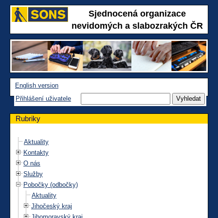
Sjednocená organizace
nevidomých a slabozrakých ČR
English version
Přihlášení uživatele
Rubriky
Aktuality
Kontakty
O nás
Služby
Pobočky (odbočky)
Aktuality
Jihočeský kraj
Jihomoravský kraj