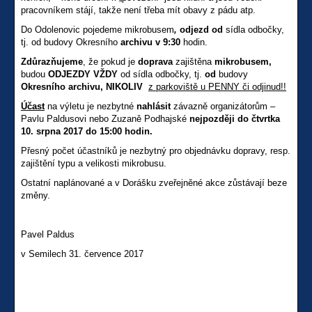
pracovníkem stájí, takže není třeba mít obavy z pádu atp.
Do Odolenovic pojedeme mikrobusem
,
odjezd
od
sídla odbočky,
tj. od budovy Okresního
archivu
v 9:30
hodin.
Zdůrazňujeme
, že pokud je
doprava
zajištěna
mikrobusem,
budou
ODJEZDY VŽDY
od sídla odbočky, tj.
od
budovy
Okresního archivu,
NIKOLIV
z parkoviště u PENNY či odjinud!!
Účast
na výletu je nezbytné
nahlásit
závazně organizátorům –
Pavlu Paldusovi nebo Zuzaně Podhajské
nejpozději do čtvrtka
10. srpna 2017 do 15:00 hodin.
Přesný počet účastníků je nezbytný pro objednávku dopravy, resp.
zajištění typu a velikosti mikrobusu.
Ostatní naplánované a v Dorášku zveřejněné akce zůstávají beze
změny.
Pavel Paldus
v Semilech 31. července 2017