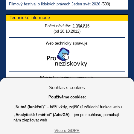
Filmový festival o lidských právech Jeden svět 2026
(500)
Technické informace
Počet návštěv:
2 064 815
(od 28.10.2012)
Web technicky spravuje:
Web je hostován na serverech:
Souhlas s cookies
Používáme cookies:
„Nutné (funkční)"
– běží vždy, zajišťují základní funkce webu
„Analytické / měřicí" (Ads/GA)
– jen po souhlasu, pomáhají
nám zlepšovat web
Facebook SONS
Facebook sbírky Bílá pastelka
SONS
Více o GDPR
Online
Youtube SONS