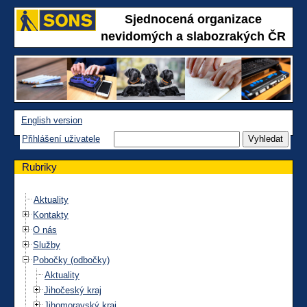
Sjednocená organizace
nevidomých a slabozrakých ČR
English version
Přihlášení uživatele
Rubriky
Aktuality
Kontakty
O nás
Služby
Pobočky (odbočky)
Aktuality
Jihočeský kraj
Jihomoravský kraj