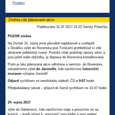
Projekty
Změna cíle plánované akce
Publikováno 31.07.2017 21:22 Semily Pobočka
POZOR změna
Na čtvrtek 10. srpna jsme původně naplánovali a zveřejnili
v Dorášku výlet do Rovenska pod Troskami prohlédnout si zde
obrácené (rebelské) zvony. Protože však probíhají opravy silnic a
jsou ještě stále objížďky, je doprava do Rovenska komplikovaná.
Proto je tato plánovaná akce odložena a namísto do Rovenska
uskutečníme výlet
do Jaroměře
, kde navštívíme
železniční
muzeum
výtopna Jaroměř
Odjezd
rychlíkem ze semilského nádraží ČD
v 9:07
hodin
Předpokládaný návrat – příjezd do Semil rychlíkem ve 14:47 hodin
24. srpna
2017
výlet do Odolenovic, kde navštívíme stáje a povozíme se na
koních, – koně určení k „povození“ jsou klidní a jsou vedeni