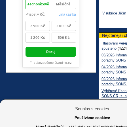
V rubrice Jičín
Nejčtenější č
Hlasování veřej
spuštěno
(4224
03/2026 Inform
poradny SONS
04/2026 Inform
poradny SONS
02/2026 Inform
poradny SONS
Výběrové řízení
SONS ČR, z. s
Pomozte nám zl
zrakovým posti
Souhlas s cookies
(568)
Používáme cookies:
Filmový festiva
2026
(502)