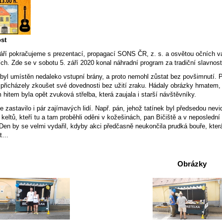
st
í pokračujeme s prezentací, propagací SONS ČR, z. s. a osvětou očních vad.
ích. Zde se v sobotu 5. září 2020 konal náhradní program za tradiční slavnost
 umístěn nedaleko vstupní brány, a proto nemohl zůstat bez povšimnutí. P
tí přicházely zkoušet své dovednosti bez užití zraku. Hádaly obrázky hmatem
hitem byla opět zvuková střelba, která zaujala i starší návštěvníky.
stavilo i pár zajímavých lidí. Např. pán, jehož tatínek byl předsedou nevid
ltů, kteří tu a tam proběhli oděni v kožešinách, pan Bičiště a v neposlední 
 Den by se velmi vydařil, kdyby akci předčasně neukončila prudká bouře, kt
át…
Obrázky