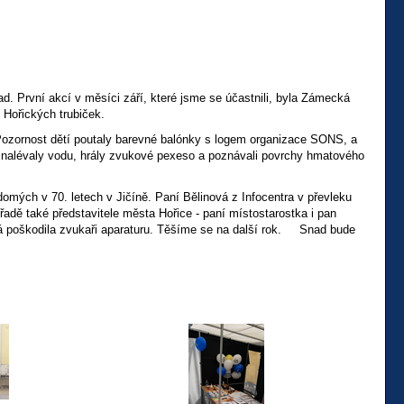
 První akcí v měsíci září, které jsme se účastnili, byla Zámecká
 Hořických trubiček.
ozornost dětí poutaly barevné balónky s logem organizace SONS, a
, nalévaly vodu, hrály zvukové pexeso a poznávali povrchy hmatového
omých v 70. letech v Jičíně. Paní Bělinová z Infocentra v převleku
řadě také představitele města Hořice - paní místostarostka i pan
erá poškodila zvukaři aparaturu. Těšíme se na další rok. Snad bude