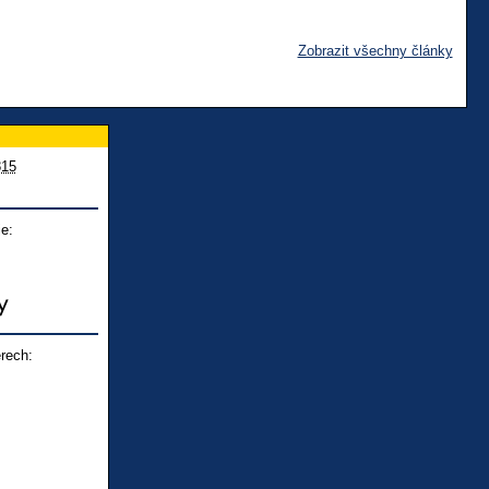
Zobrazit všechny články
815
e:
rech: