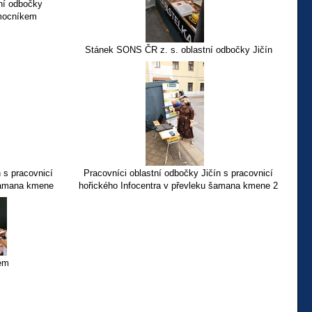
ní odbočky
mocníkem
Stánek SONS ČR z. s. oblastní odbočky Jičín
 s pracovnicí
Pracovníci oblastní odbočky Jičín s pracovnicí
 šamana kmene
hořického Infocentra v převleku šamana kmene 2
tem