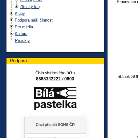
Pracovníci 
Zlínský kraj
Kluby
Podpora naší činnosti
Pro média
Kultura
Projekty
Podpora
Číslo sbírkového účtu
Stánek SON
8888332222 / 0800