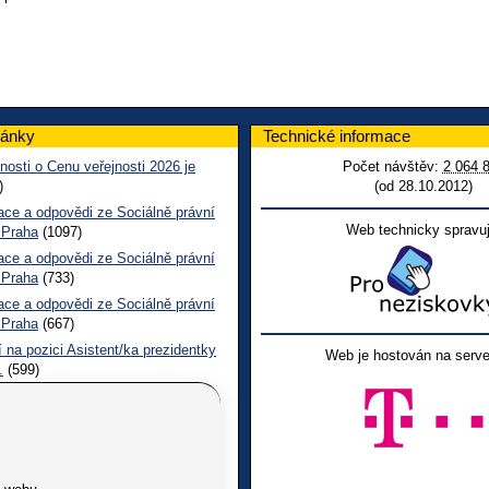
lánky
Technické informace
nosti o Cenu veřejnosti 2026 je
Počet návštěv:
2 064 
)
(od 28.10.2012)
ace a odpovědi ze Sociálně právní
Web technicky spravuj
 Praha
(1097)
ace a odpovědi ze Sociálně právní
 Praha
(733)
ace a odpovědi ze Sociálně právní
 Praha
(667)
 na pozici Asistent/ka prezidentky
Web je hostován na serve
.
(599)
epšit služby pro osoby se
žením – vyplňte prosím dotazník
l o lidských právech Jeden svět