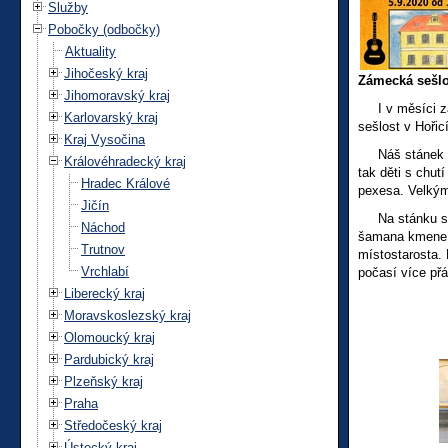
Služby
Pobočky (odbočky)
Aktuality
Jihočeský kraj
Zámecká sešlo
Jihomoravský kraj
I v měsíci zář
Karlovarský kraj
sešlost v Hořic
Kraj Vysočina
Náš stánek byl
Královéhradecký kraj
tak děti s chu
Hradec Králové
pexesa. Velkým 
Jičín
Na stánku se za
Náchod
šamana kmene ke
Trutnov
místostarosta.
Vrchlabí
počasí více př
Liberecký kraj
Moravskoslezský kraj
Olomoucký kraj
Pardubický kraj
Plzeňský kraj
Praha
Středočeský kraj
Ústecký kraj