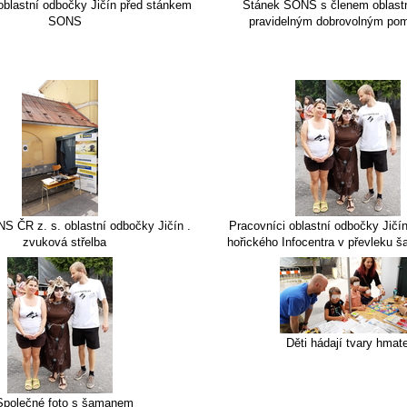
oblastní odbočky Jičín před stánkem
Stánek SONS s členem oblast
SONS
pravidelným dobrovolným po
S ČR z. s. oblastní odbočky Jičín .
Pracovníci oblastní odbočky Jičín
zvuková střelba
hořického Infocentra v převleku
Děti hádají tvary hma
Společné foto s šamanem