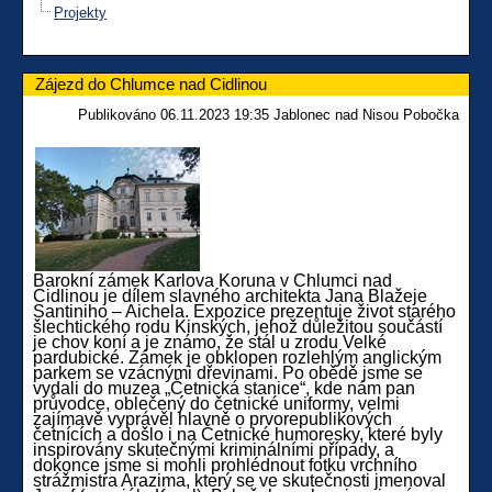
Projekty
Zájezd do Chlumce nad Cidlinou
Publikováno 06.11.2023 19:35 Jablonec nad Nisou Pobočka
Barokní zámek Karlova Koruna v Chlumci nad
Cidlinou je dílem slavného architekta Jana Blažeje
Santiniho – Aichela. Expozice prezentuje život starého
šlechtického rodu Kinských, jehož důležitou součástí
je chov koní a je známo, že stál u zrodu Velké
pardubické. Zámek je obklopen rozlehlým anglickým
parkem se vzácnými dřevinami.
Po obědě jsme se
vydali do muzea „Četnická stanice“, kde nám pan
průvodce, oblečený do četnické uniformy,
velmi
zajímavě vyprávěl hlavně o prvorepublikových
četnících a došlo i na Četnické humoresky, které byly
inspirovány skutečnými kriminálními případy, a
dokonce jsme si mohli prohlédnout fotku vrchního
strážmistra Arazima, který se ve skutečnosti jmenoval