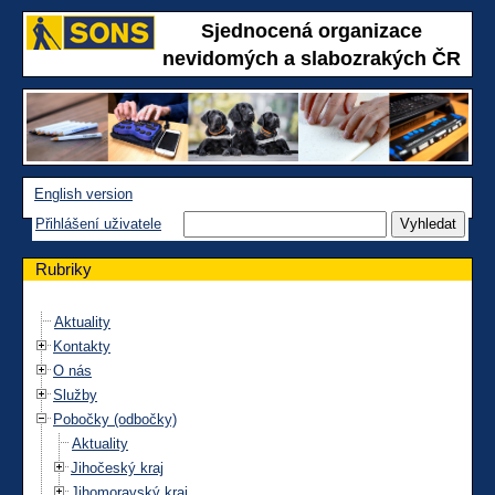
Sjednocená organizace
nevidomých a slabozrakých ČR
English version
Přihlášení uživatele
Rubriky
Aktuality
Kontakty
O nás
Služby
Pobočky (odbočky)
Aktuality
Jihočeský kraj
Jihomoravský kraj