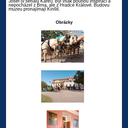
Josef (v seriálu Karel). Byl však pouhou inspirací a
nepocházel z Brna, ale z Hradce Králové. Budovu
muzeu pronajímají Kinští.
Obrázky