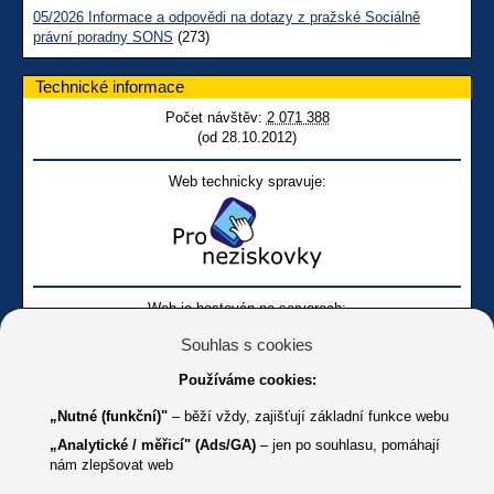
05/2026 Informace a odpovědi na dotazy z pražské Sociálně
právní poradny SONS
(273)
Technické informace
Počet návštěv:
2 071 388
(od 28.10.2012)
Web technicky spravuje:
Web je hostován na serverech:
Souhlas s cookies
Používáme cookies:
„Nutné (funkční)"
– běží vždy, zajišťují základní funkce webu
„Analytické / měřicí" (Ads/GA)
– jen po souhlasu, pomáhají
nám zlepšovat web
Facebook SONS
Facebook sbírky Bílá pastelka
SONS