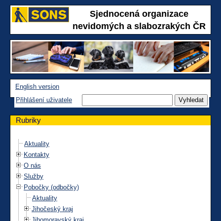
Sjednocená organizace
nevidomých a slabozrakých ČR
English version
Přihlášení uživatele
Rubriky
Aktuality
Kontakty
O nás
Služby
Pobočky (odbočky)
Aktuality
Jihočeský kraj
Jihomoravský kraj