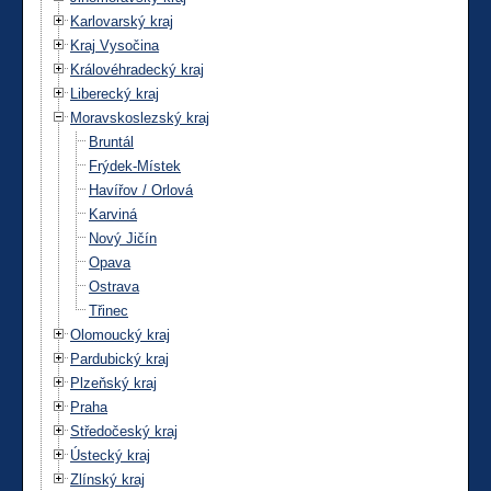
Karlovarský kraj
Kraj Vysočina
Královéhradecký kraj
Liberecký kraj
Moravskoslezský kraj
Bruntál
Frýdek-Místek
Havířov / Orlová
Karviná
Nový Jičín
Opava
Ostrava
Třinec
Olomoucký kraj
Pardubický kraj
Plzeňský kraj
Praha
Středočeský kraj
Ústecký kraj
Zlínský kraj