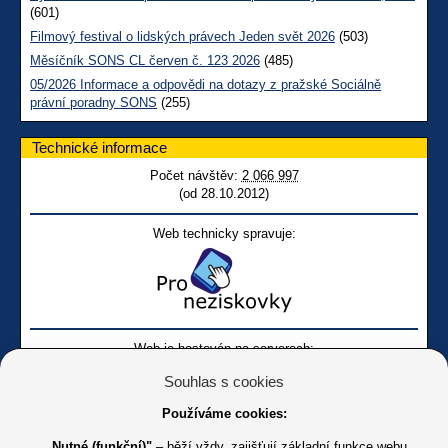
(601)
Filmový festival o lidských právech Jeden svět 2026
(503)
Měsíčník SONS CL červen č. 123 2026
(485)
05/2026 Informace a odpovědi na dotazy z pražské Sociálně
právní poradny SONS
(255)
Technické informace
Počet návštěv:
2 066 997
(od 28.10.2012)
Web technicky spravuje:
Web je hostován na serverech:
Souhlas s cookies
Používáme cookies:
„Nutné (funkční)"
– běží vždy, zajišťují základní funkce webu