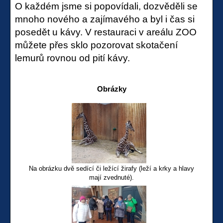
O každém jsme si popovídali, dozvěděli se
mnoho nového a zajímavého a byl i čas si
posedět u kávy. V restauraci v areálu ZOO
můžete přes sklo pozorovat skotačení
lemurů rovnou od pití kávy.
Obrázky
Na obrázku dvě sedící či ležící žirafy (leží a krky a hlavy
mají zvednuté).