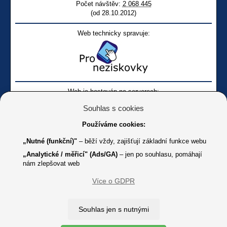
Počet návštěv:
2 068 445
(od 28.10.2012)
Web technicky spravuje:
Web je hostován na serverech:
Souhlas s cookies
Používáme cookies:
„Nutné (funkční)"
– běží vždy, zajišťují základní funkce webu
„Analytické / měřicí" (Ads/GA)
– jen po souhlasu, pomáhají
nám zlepšovat web
Facebook SONS
Facebook sbírky Bílá pastelka
SONS
Více o GDPR
Online
Youtube SONS
K jakémukoliv užití textů a obrázků uvedených na tomto serveru je
Souhlas jen s nutnými
třeba souhlas provozovatele.
Copyright © 2012 - 2026 SONS ČR, z. s.