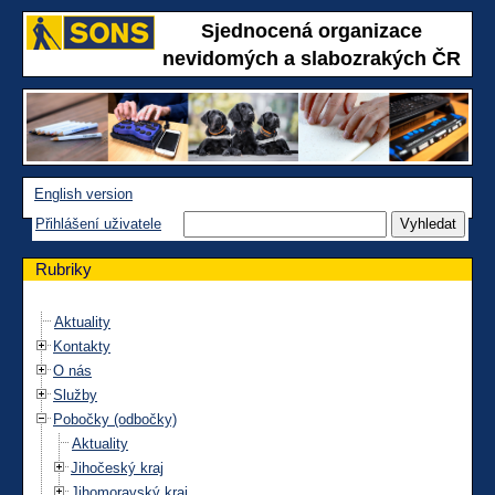
Sjednocená organizace
nevidomých a slabozrakých ČR
English version
Přihlášení uživatele
Rubriky
Aktuality
Kontakty
O nás
Služby
Pobočky (odbočky)
Aktuality
Jihočeský kraj
Jihomoravský kraj