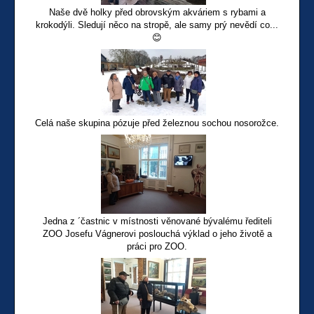
Naše dvě holky před obrovským akváriem s rybami a
krokodýli. Sledují něco na stropě, ale samy prý nevědí co...
😊
Celá naše skupina pózuje před železnou sochou nosorožce.
Jedna z ´častnic v místnosti věnované bývalému řediteli
ZOO Josefu Vágnerovi poslouchá výklad o jeho životě a
práci pro ZOO.