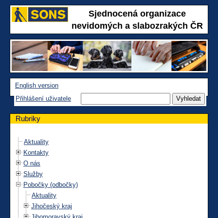
Sjednocená organizace
nevidomých a slabozrakých ČR
English version
Přihlášení uživatele
Rubriky
Aktuality
Kontakty
O nás
Služby
Pobočky (odbočky)
Aktuality
Jihočeský kraj
Jihomoravský kraj