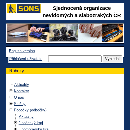
Sjednocená organizace
nevidomých a slabozrakých ČR
English version
Přihlášení uživatele
Rubriky
Aktuality
Kontakty
O nás
Služby
Pobočky (odbočky)
Aktuality
Jihočeský kraj
Jihomoravský kraj