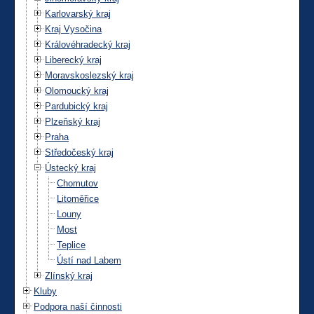
Karlovarský kraj
Kraj Vysočina
Královéhradecký kraj
Liberecký kraj
Moravskoslezský kraj
Olomoucký kraj
Pardubický kraj
Plzeňský kraj
Praha
Středočeský kraj
Ústecký kraj
Chomutov
Litoměřice
Louny
Most
Teplice
Ústí nad Labem
Zlínský kraj
Kluby
Podpora naší činnosti