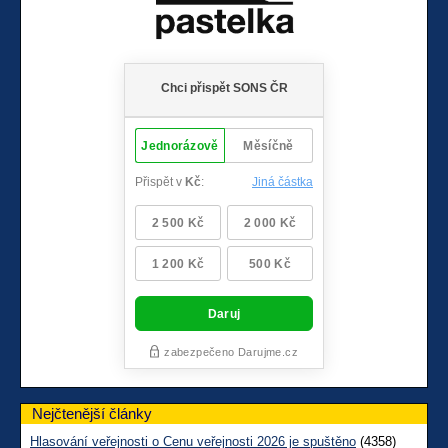
Nejčtenější články
Hlasování veřejnosti o Cenu veřejnosti 2026 je spuštěno
(4358)