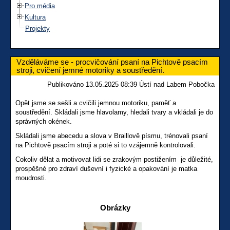
Pro média
Kultura
Projekty
Vzděláváme se - procvičování psaní na Pichtově psacím
stroji, cvičení jemné motoriky a soustředění.
Publikováno 13.05.2025 08:39 Ústí nad Labem Pobočka
Opět jsme se sešli a cvičili jemnou motoriku, paměť a
soustředění. Skládali jsme hlavolamy, hledali tvary a vkládali je do
správných okének.
Skládali jsme abecedu a slova v Braillově písmu, trénovali psaní
na Pichtově psacím stroji a poté si to vzájemně kontrolovali.
Cokoliv dělat a motivovat lidi se zrakovým postižením je důležité,
prospěšné pro zdraví duševní i fyzické a opakování je matka
moudrosti.
Obrázky