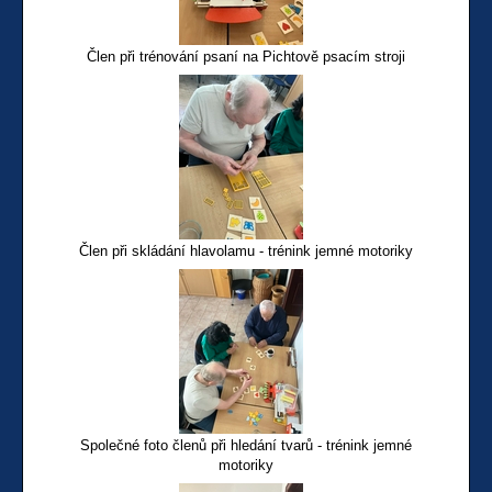
Člen při trénování psaní na Pichtově psacím stroji
Člen při skládání hlavolamu - trénink jemné motoriky
Společné foto členů při hledání tvarů - trénink jemné
motoriky