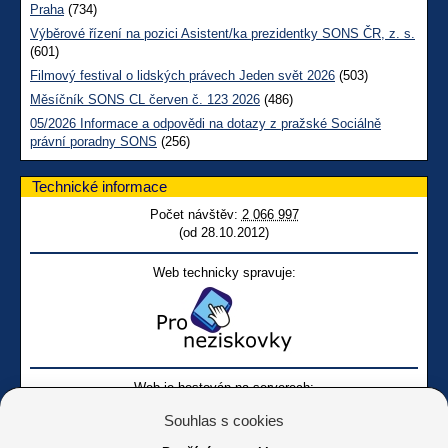
Praha
(734)
Výběrové řízení na pozici Asistent/ka prezidentky SONS ČR, z. s.
(601)
Filmový festival o lidských právech Jeden svět 2026
(503)
Měsíčník SONS CL červen č. 123 2026
(486)
05/2026 Informace a odpovědi na dotazy z pražské Sociálně
právní poradny SONS
(256)
Technické informace
Počet návštěv:
2 066 997
(od 28.10.2012)
Web technicky spravuje:
Web je hostován na serverech:
Souhlas s cookies