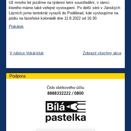
Už mnoho let jezdíme na týdenní letní soustředění, v rámci
kterého máme také veřejné vystoupení. Po delší sérii v Jánských
Lázních jsme tentokrát vyrazili do Poděbrad, kde vystoupíme na
pódiu na lázeňské kolonádě dne 11.8.2022 od 16:30.
Plakátek
V rubrice Vokál-klub
Zobrazit všechny akce
Podpora
Číslo sbírkového účtu
8888332222 / 0800