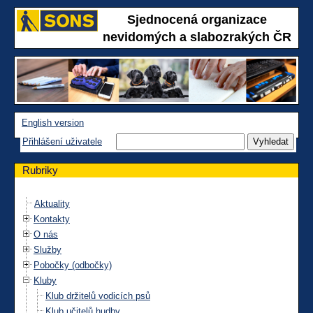
Sjednocená organizace
nevidomých a slabozrakých ČR
English version
Přihlášení uživatele
Rubriky
Aktuality
Kontakty
O nás
Služby
Pobočky (odbočky)
Kluby
Klub držitelů vodicích psů
Klub učitelů hudby