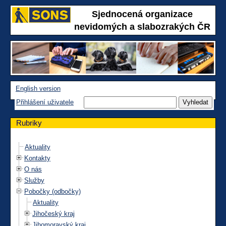
Sjednocená organizace
nevidomých a slabozrakých ČR
English version
Přihlášení uživatele
Rubriky
Aktuality
Kontakty
O nás
Služby
Pobočky (odbočky)
Aktuality
Jihočeský kraj
Jihomoravský kraj