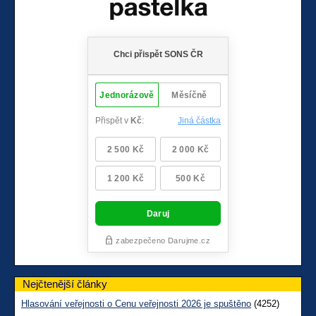
Nejčtenější články
Hlasování veřejnosti o Cenu veřejnosti 2026 je spuštěno
(4252)