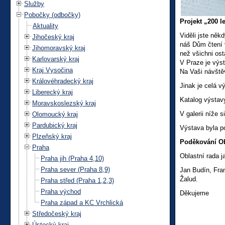
Služby
Pobočky (odbočky)
Projekt „200 l
Aktuality
Viděli jste něk
Jihočeský kraj
náš Dům čtení v
Jihomoravský kraj
než všichni ost
Karlovarský kraj
V Praze je výst
Kraj Vysočina
Na Vaši návště
Královéhradecký kraj
Jinak je celá v
Liberecký kraj
Katalog výstav
Moravskoslezský kraj
V galerii níže 
Olomoucký kraj
Pardubický kraj
Výstava byla p
Plzeňský kraj
Poděkování Ob
Praha
Oblastní rada j
Praha jih (Praha 4,10)
Praha sever (Praha 8,9)
Jan Budín, Fran
Žalud.
Praha střed (Praha 1,2,3)
Praha východ
Děkujeme
Praha západ a KC Vrchlická
Středočeský kraj
Ústecký kraj