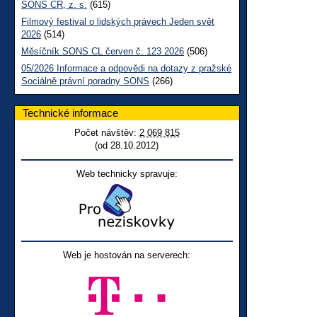
SONS ČR, z. s.
(615)
Filmový festival o lidských právech Jeden svět
2026
(514)
Měsíčník SONS CL červen č. 123 2026
(506)
05/2026 Informace a odpovědi na dotazy z pražské
Sociálně právní poradny SONS
(266)
Technické informace
Počet návštěv:
2 069 815
(od 28.10.2012)
Web technicky spravuje:
Web je hostován na serverech: