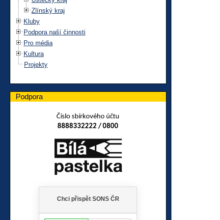
Zlínský kraj
Kluby
Podpora naší činnosti
Pro média
Kultura
Projekty
Podpora
Číslo sbírkového účtu
8888332222 / 0800