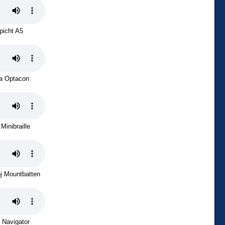
picht A5
a Optacon
Minibraille
oj Mountbatten
 Navigator