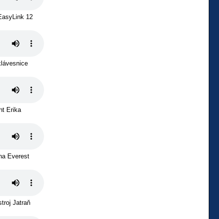
EasyLink 12
klávesnice
ht Erika
na Everest
troj Jatraň