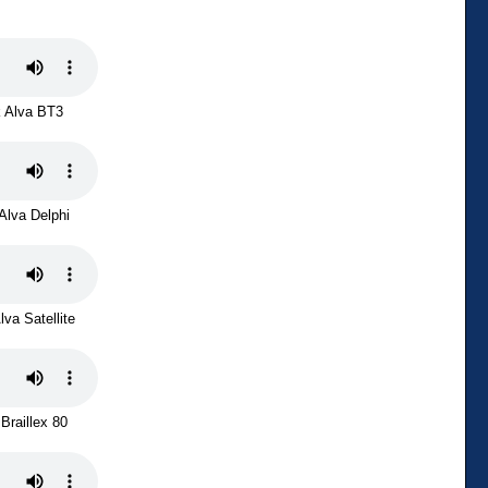
 Alva BT3
Alva Delphi
va Satellite
Braillex 80