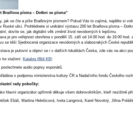
et Braillova písma – Dotkni se písma“
dy, jak se čte a píše Braillovým písmem? Pokud Vás to zajímá, najděte si voln
 Ruské ulici. Prohlédnete si unikátní výstavu 200 let Braillova písma – Dotkni
atní; dovíte se, jak digitální věk změnil život nevidomých k lepšímu.
ava je pro veřejnost otevřena v pondělí 15. září od 14:00 hod. do 19:00 hod. 
vu se těší Sjednocená organizace nevidomých a slabozrakých České republi
ýstava je putovní a objeví se i v dalších lokalitách Česka, zde vás na akci p
y ke stažení:
Katalog (864 KB)
si poslechnete audio popisy exponátů.
ořádána s podporou ministerstva kultury ČR a Nadačního fondu Českého rozh
lastní rady pobočky:
ako hlavní organizátor upřímně děkuje všem dobrovolníkům, kteří nezištně př
tišek Eliáš, Martina Helešicová, Iveta Langrová, Karel Novotný, Jiřina Pol