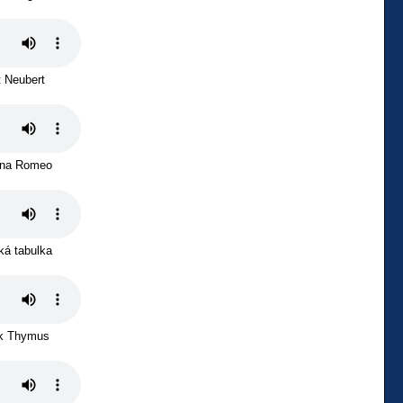
t Neubert
rna Romeo
ká tabulka
k Thymus