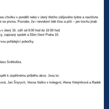
ou chvilku v pondělí nebo v úterý třetího zářijového týdne a navštivte
 se písma. Poznáte, že i nevidomí lidé čtou a píší – jen trochu jinak
a v úterý 16. září od 9:00 hod do 16:00 hod.
ky, zapsaný spolek a Dům čtení Praha 10.
ozvou pořádající pobočky.
lasu Světluška.
ispěli k úspěšnému průběhu akce. Jsou to:
ášková, Jan Šnyrych, Vesna Vaško s kolegyní, Alena Volejníková a Radek